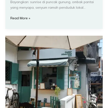
Bayangkan: sunrise di puncak gunung, ombak pantai
yang menyapa, senyum ramah penduduk lokal…
Read More »
12
Spot
Vintage/Jadul
yang
Instagramable
di
Kota
Malang
Jelajahi
Pesona
Masa
Lalu