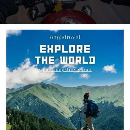
Nikmati
Liburan
Dufan
Tanpa
Antrean
dengan
Tiket
Premium