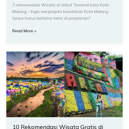
7 rekomendasi Wisata di dekat Terminal batu Kota
Malang – Ingin menjelajahi keindahan Kota Malang
tanpa harus berlama-lama di perjalanan?
Read More »
10
Rekomendasi
Wisata
Gratis
di
Kota
Malang
yang
Gak
Bikin
Kantong
10 Rekomendasi Wisata Gratis di
Bolong!