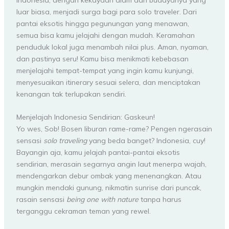
Indonesia, dengan kekayaan alam dan budayanya yang
luar biasa, menjadi surga bagi para solo traveler. Dari
pantai eksotis hingga pegunungan yang menawan,
semua bisa kamu jelajahi dengan mudah. Keramahan
penduduk lokal juga menambah nilai plus. Aman, nyaman,
dan pastinya seru! Kamu bisa menikmati kebebasan
menjelajahi tempat-tempat yang ingin kamu kunjungi,
menyesuaikan itinerary sesuai selera, dan menciptakan
kenangan tak terlupakan sendiri.
Menjelajah Indonesia Sendirian: Gaskeun!
Yo wes, Sob! Bosen liburan rame-rame? Pengen ngerasain
sensasi
solo traveling
yang beda banget? Indonesia, cuy!
Bayangin aja, kamu jelajah pantai-pantai eksotis
sendirian, merasain segarnya angin laut menerpa wajah,
mendengarkan debur ombak yang menenangkan. Atau
mungkin mendaki gunung, nikmatin sunrise dari puncak,
rasain sensasi
being one with nature
tanpa harus
terganggu cekraman teman yang rewel.