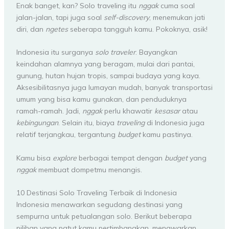
Enak banget, kan? Solo traveling itu
nggak
cuma soal
jalan-jalan, tapi juga soal
self-discovery
, menemukan jati
diri, dan
ngetes
seberapa tangguh kamu. Pokoknya, asik!
Indonesia itu surganya
solo traveler
. Bayangkan
keindahan alamnya yang beragam, mulai dari pantai,
gunung, hutan hujan tropis, sampai budaya yang kaya.
Aksesibilitasnya juga lumayan mudah, banyak transportasi
umum yang bisa kamu gunakan, dan penduduknya
ramah-ramah. Jadi,
nggak
perlu khawatir
kesasar
atau
kebingungan
. Selain itu, biaya
traveling
di Indonesia juga
relatif terjangkau, tergantung
budget
kamu pastinya.
Kamu bisa
explore
berbagai tempat dengan
budget
yang
nggak
membuat dompetmu menangis.
10 Destinasi Solo Traveling Terbaik di Indonesia
Indonesia menawarkan segudang destinasi yang
sempurna untuk petualangan solo. Berikut beberapa
pilihan yang patut kamu pertimbangkan, menawarkan