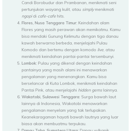
Candi Borobudur dan Prambanan, menikmati seni
pertunjukan wayang kulit, atau
simply
menikmati
ngopi
di
cafe-cafe
hits.
Flores, Nusa Tenggara Timur:
Keindahan alam
Flores yang masih perawan akan memikatmu. Kamu
bisa mendaki Gunung Kelimutu dengan tiga danau
kawah berwarna berbeda, menjelajahi Pulau
Komodo dan bertemu dengan komodo
live
, atau
menikmati keindahan pantai-pantai tersembunyi.
Lombok:
Pulau yang dikenal dengan keindahan
pantainya yang masih alami ini menawarkan
pengalaman yang menenangkan. Kamu bisa
berselancar di Kuta Lombok, menikmati keindahan
Pantai Pink, atau menjelajahi
hidden gems
lainnya.
Wakatobi, Sulawesi Tenggara:
Surga bawah laut
lainnya di Indonesia, Wakatobi menawarkan
pengalaman menyelam yang tak terlupakan.
Keanekaragaman hayati bawah lautnya yang luar
biasa akan membuatmu terpukau.
Danau Toba, Sumatera Utara:
Danau vulkanik