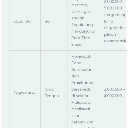
3.000.000 –
meditasi,
5.000.000
trekking ke
(tergantung
sawah
Ubud, Bali
Bali
lama
Tegalalang,
tinggal dan
mengunjungi
pilihan
Pura Tirta
akomodasi)
Empul
Menjelajahi
Candi
Borobudur
dan
Prambanan,
Jawa
bersepeda
2.000.000 –
Yogyakarta
Tengah
di sekitar
4.000.000
Malioboro,
menikmati
seni
pertunjukan