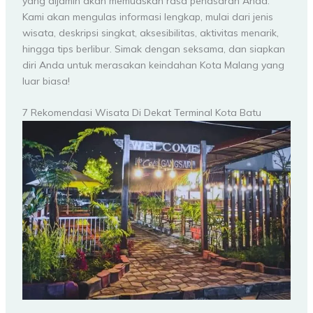
yang dijamin akan memuaskan rasa penasaran Anda.
Kami akan mengulas informasi lengkap, mulai dari jenis
wisata, deskripsi singkat, aksesibilitas, aktivitas menarik,
hingga tips berlibur. Simak dengan seksama, dan siapkan
diri Anda untuk merasakan keindahan Kota Malang yang
luar biasa!
7 Rekomendasi Wisata Di Dekat Terminal Kota Batu