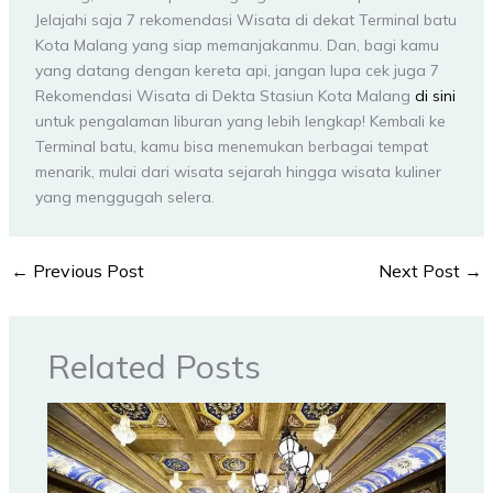
Jelajahi saja 7 rekomendasi Wisata di dekat Terminal batu
Kota Malang yang siap memanjakanmu. Dan, bagi kamu
yang datang dengan kereta api, jangan lupa cek juga 7
Rekomendasi Wisata di Dekta Stasiun Kota Malang
di sini
untuk pengalaman liburan yang lebih lengkap! Kembali ke
Terminal batu, kamu bisa menemukan berbagai tempat
menarik, mulai dari wisata sejarah hingga wisata kuliner
yang menggugah selera.
←
Previous Post
Next Post
→
Related Posts