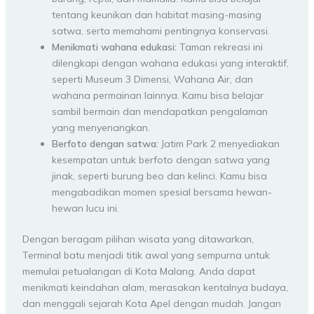
tentang keunikan dan habitat masing-masing
satwa, serta memahami pentingnya konservasi.
Menikmati wahana edukasi:
Taman rekreasi ini
dilengkapi dengan wahana edukasi yang interaktif,
seperti Museum 3 Dimensi, Wahana Air, dan
wahana permainan lainnya. Kamu bisa belajar
sambil bermain dan mendapatkan pengalaman
yang menyenangkan.
Berfoto dengan satwa:
Jatim Park 2 menyediakan
kesempatan untuk berfoto dengan satwa yang
jinak, seperti burung beo dan kelinci. Kamu bisa
mengabadikan momen spesial bersama hewan-
hewan lucu ini.
Dengan beragam pilihan wisata yang ditawarkan,
Terminal batu menjadi titik awal yang sempurna untuk
memulai petualangan di Kota Malang. Anda dapat
menikmati keindahan alam, merasakan kentalnya budaya,
dan menggali sejarah Kota Apel dengan mudah. Jangan