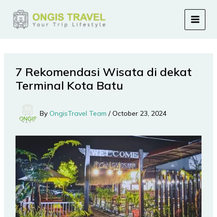
Skip
to
content
7 Rekomendasi Wisata di dekat
Terminal Kota Batu
By
OngisTravel Team
/
October 23, 2024