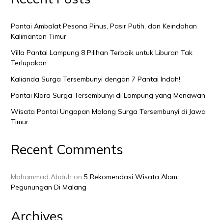
Pantai Ambalat Pesona Pinus, Pasir Putih, dan Keindahan
Kalimantan Timur
Villa Pantai Lampung 8 Pilihan Terbaik untuk Liburan Tak
Terlupakan
Kalianda Surga Tersembunyi dengan 7 Pantai Indah!
Pantai Klara Surga Tersembunyi di Lampung yang Menawan
Wisata Pantai Ungapan Malang Surga Tersembunyi di Jawa
Timur
Recent Comments
Mohammad Abduh
on
5 Rekomendasi Wisata Alam
Pegunungan Di Malang
Archives