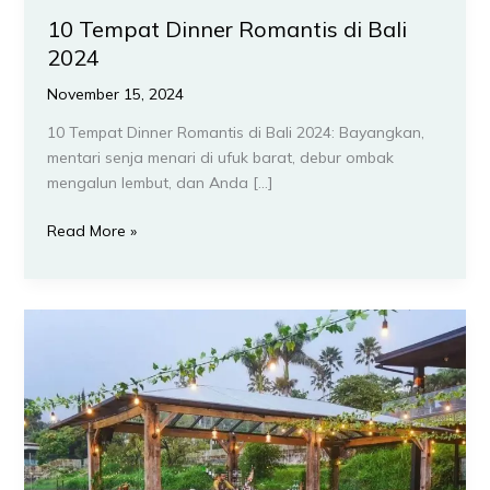
10 Tempat Dinner Romantis di Bali
2024
November 15, 2024
10 Tempat Dinner Romantis di Bali 2024: Bayangkan,
mentari senja menari di ufuk barat, debur ombak
mengalun lembut, dan Anda […]
Read More »
20
Rekomendasi
Cafe
Ramah
Anak
di
Kota