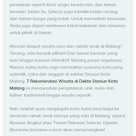
permainan seperti kincir angin, kereta mini, dan taman
bermain. Selain itu, Selecta juga memiliki kolam renang
dan taman bunga yang indah. Untuk menambah keseruan,
Anda juga dapat membawa bekal makanan dan minuman
untuk piknik di taman.
Mencari tempat wisata seru dan ramah anak di Malang?
Tenang, ada banyak pilihan! Dari taman bermain yang
luas hingga museum interaktif, Malang punya segalanya.
Namun, kalau kamu ingin merasakan suasana kota yang
autentik, coba deh singgah di sekitar Stasiun Kota
Malang.
7 Rekomendasi Wisata di Dekta Stasiun Kota
Malang
ini menawarkan pengalaman unik, mulai dari
kuliner tradisional hingga wisata sejarah.
Nah, setelah puas menjelajahi kota, kamu bisa lanjut ke
destinasi ramah anak lainnya yang ada di Malang, seperti
Museum Angkut atau Taman Rekreasi Selecta. Dijamin,
liburanmu bersama si kecil akan menyenangkan!