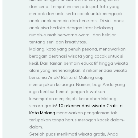
dan ceria. Tempat ini menjadi spot foto yang
menarik dan unik, serta cocok untuk mengajak
anak-anak bermain dan berkreasi. Di sini, anak-
anak bisa berfoto dengan latar belakang
rumah-rumah berwarna-warni, dan belajar
tentang seni dan kreativitas.
Malang, kota yang penuh pesona, menawarkan
beragam destinasi wisata yang cocok untuk si
kecil. Dari taman bermain edukatif hingga wisata
alam yang menenangkan, 9 rekomendasi wisata
bersama Anak/ Balita di Malang siap
memanjakan keluarga. Namun, bagi Anda yang
ingin berlibur hemat, jangan lewatkan
kesempatan menjelajahi keindahan Malang
secara gratis!
10 rekomendasi wisata Gratis di
Kota Malang
menawarkan pengalaman tak
terlupakan tanpa harus merogoh kocek dalam-
dalam.
Setelah puas menikmati wisata gratis, Anda