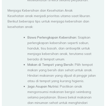
Menjaga Kebersihan dan Kesehatan Anak
Kesehatan anak menjadi prioritas utama saat liburan.
Berikut beberapa tips untuk menjaga kebersihan dan
kesehatan anak:
Bawa Perlengkapan Kebersihan:
Siapkan
perlengkapan kebersihan seperti sabun,
handuk, tisu basah, dan antiseptik untuk
menjaga kebersihan anak, terutama saat
berada di tempat umum.
Makan di Tempat yang Bersih:
Pilih tempat
makan yang bersih dan sehat untuk anak.
Hindari makanan yang dijual di pinggir jalan
atau di tempat yang kurang higienis.
Jaga Asupan Nutrisi:
Pastikan anak
mengonsumsi makanan bergizi seimbang
selama perjalanan. Bawa bekal makanan
dan minuman sehat untuk menghindari