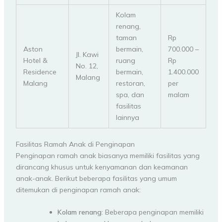
Kolam
renang,
taman
Rp
Aston
bermain,
700.000 –
Jl. Kawi
Hotel &
ruang
Rp
No. 12,
Residence
bermain,
1.400.000
Malang
Malang
restoran,
per
spa, dan
malam
fasilitas
lainnya
Fasilitas Ramah Anak di Penginapan
Penginapan ramah anak biasanya memiliki fasilitas yang
dirancang khusus untuk kenyamanan dan keamanan
anak-anak. Berikut beberapa fasilitas yang umum
ditemukan di penginapan ramah anak:
Kolam renang
: Beberapa penginapan memiliki