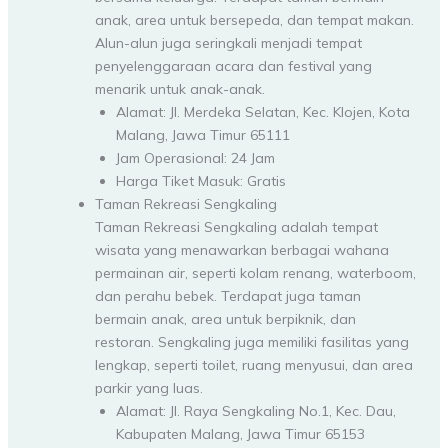
anak, area untuk bersepeda, dan tempat makan.
Alun-alun juga seringkali menjadi tempat
penyelenggaraan acara dan festival yang
menarik untuk anak-anak.
Alamat: Jl. Merdeka Selatan, Kec. Klojen, Kota
Malang, Jawa Timur 65111
Jam Operasional: 24 Jam
Harga Tiket Masuk: Gratis
Taman Rekreasi Sengkaling
Taman Rekreasi Sengkaling adalah tempat
wisata yang menawarkan berbagai wahana
permainan air, seperti kolam renang, waterboom,
dan perahu bebek. Terdapat juga taman
bermain anak, area untuk berpiknik, dan
restoran. Sengkaling juga memiliki fasilitas yang
lengkap, seperti toilet, ruang menyusui, dan area
parkir yang luas.
Alamat: Jl. Raya Sengkaling No.1, Kec. Dau,
Kabupaten Malang, Jawa Timur 65153