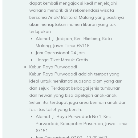
dapat kembali mengajak si kecil menjelajahi
wahana menarik di 9 rekomendasi wisata
bersama Anak/ Balita di Malang yang pastinya
akan menciptakan momen liburan yang tak
terlupakan.
Alamat: Jl. Jodipan, Kec. Blimbing, Kota
Malang, Jawa Timur 65116
Jam Operasional: 24 Jam
Harga Tiket Masuk: Gratis
Kebun Raya Purwodadi
Kebun Raya Purwodadi adalah tempat yang
ideal untuk menikmati suasana alam yang asri
dan sejuk. Terdapat berbagai jenis tumbuhan
dan hewan yang bisa dipelajari anak-anak.
Selain itu, terdapat juga area bermain anak dan
fasilitas toilet yang bersih.
Alamat: Jl. Raya Purwodadi No.1, Kec.
Purwodadi, Kabupaten Pasuruan, Jawa Timur
67151
Jam Operasional: 07.00 – 17.00 WIB