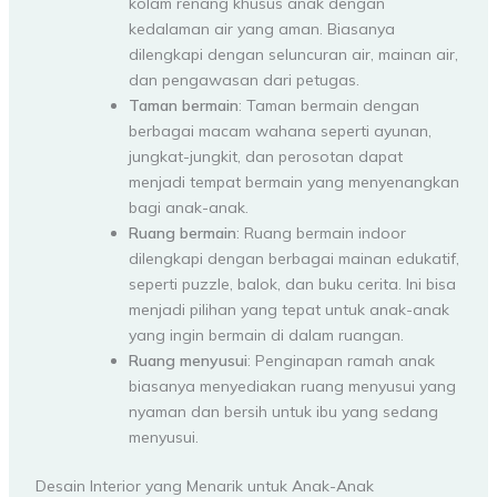
kolam renang khusus anak dengan
kedalaman air yang aman. Biasanya
dilengkapi dengan seluncuran air, mainan air,
dan pengawasan dari petugas.
Taman bermain
: Taman bermain dengan
berbagai macam wahana seperti ayunan,
jungkat-jungkit, dan perosotan dapat
menjadi tempat bermain yang menyenangkan
bagi anak-anak.
Ruang bermain
: Ruang bermain indoor
dilengkapi dengan berbagai mainan edukatif,
seperti puzzle, balok, dan buku cerita. Ini bisa
menjadi pilihan yang tepat untuk anak-anak
yang ingin bermain di dalam ruangan.
Ruang menyusui
: Penginapan ramah anak
biasanya menyediakan ruang menyusui yang
nyaman dan bersih untuk ibu yang sedang
menyusui.
Desain Interior yang Menarik untuk Anak-Anak