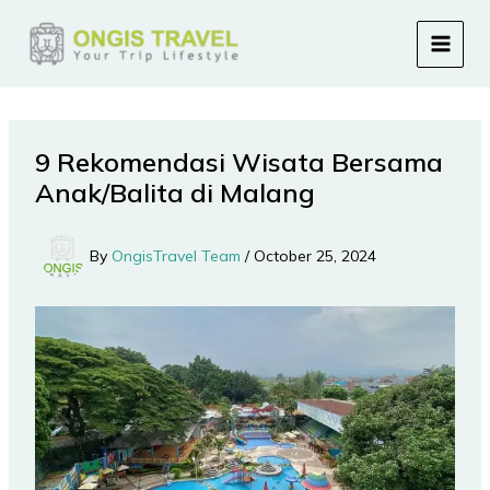
Skip
to
content
9 Rekomendasi Wisata Bersama
Anak/Balita di Malang
By
OngisTravel Team
/
October 25, 2024