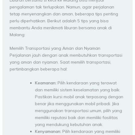
pengalaman tak terlupakan. Namun, agar perjalanan
tetap menyenangkan dan aman, beberapa tips penting
perlu diperhatikan. Berikut adalah 5 tips yang bisa
membantu Anda menikmati liburan bersama anak di
Malang:
Memilih Transportasi yang Aman dan Nyaman
Perjalanan jauh dengan anak membutuhkan transportasi
yang aman dan nyaman. Saat memilih transportasi,
pertimbangkan beberapa hal:
Keamanan:
Pilih kendaraan yang terawat
dan memiliki sistem keselamatan yang baik.
Pastikan kursi mobil anak terpasang dengan
benar jika menggunakan mobil pribadi. Jika
menggunakan transportasi umum, pilih yang
memiliki reputasi baik dan memiliki fasilitas
yang mendukung kebutuhan anak.
Kenyamanan:
Pilih kendaraan yang memiliki