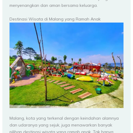
menyenangkan dan aman bersama keluarga.
Destinasi Wisata di Malang yang Ramah Anak
Malang, kota yang terkenal dengan keindahan alamnya
dan udaranya yang sejuk, juga menawarkan banyak
pilihan destinasi wisata yang ramah anak. Tak hanya