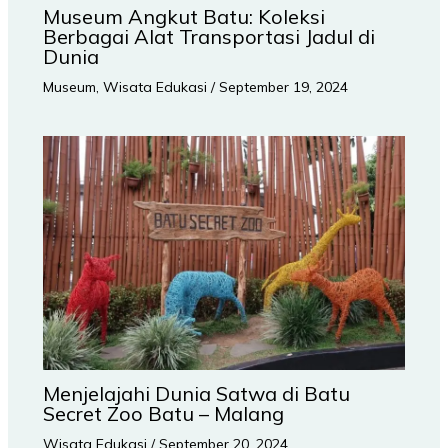
Museum Angkut Batu: Koleksi
Berbagai Alat Transportasi Jadul di
Dunia
Museum
,
Wisata Edukasi
/
September 19, 2024
Menjelajahi Dunia Satwa di Batu
Secret Zoo Batu – Malang
Wisata Edukasi
/
September 20, 2024