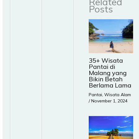
Related
Posts
35+ Wisata
Pantai di
Malang yang
Bikin Betah
Berlama Lama
Pantai
,
Wisata Alam
/
November 1, 2024