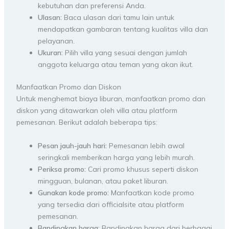
kebutuhan dan preferensi Anda.
Ulasan:
Baca ulasan dari tamu lain untuk
mendapatkan gambaran tentang kualitas villa dan
pelayanan.
Ukuran:
Pilih villa yang sesuai dengan jumlah
anggota keluarga atau teman yang akan ikut.
Manfaatkan Promo dan Diskon
Untuk menghemat biaya liburan, manfaatkan promo dan
diskon yang ditawarkan oleh villa atau platform
pemesanan. Berikut adalah beberapa tips:
Pesan jauh-jauh hari:
Pemesanan lebih awal
seringkali memberikan harga yang lebih murah.
Periksa promo:
Cari promo khusus seperti diskon
mingguan, bulanan, atau paket liburan.
Gunakan kode promo:
Manfaatkan kode promo
yang tersedia dari officialsite atau platform
pemesanan.
Bandingkan harga:
Bandingkan harga dari berbagai