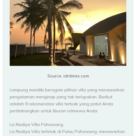
Source: idntimes.com
Lampung memiliki beragam pilihan villa yang menawarkan
pengalaman menginap yang tak terlupakan. Berikut
adalah 8 rekomendasi villa terbaik yang patut Anda
pertimbangkan untuk liburan istimewa Anda:
La Nadiya Villa Pahawang
La Nadiya Villa terletak di Pulau Pahawang, menawarkan