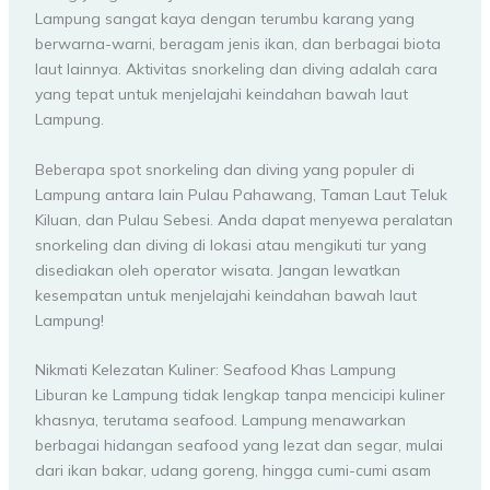
Lampung sangat kaya dengan terumbu karang yang
berwarna-warni, beragam jenis ikan, dan berbagai biota
laut lainnya. Aktivitas snorkeling dan diving adalah cara
yang tepat untuk menjelajahi keindahan bawah laut
Lampung.
Beberapa spot snorkeling dan diving yang populer di
Lampung antara lain Pulau Pahawang, Taman Laut Teluk
Kiluan, dan Pulau Sebesi. Anda dapat menyewa peralatan
snorkeling dan diving di lokasi atau mengikuti tur yang
disediakan oleh operator wisata. Jangan lewatkan
kesempatan untuk menjelajahi keindahan bawah laut
Lampung!
Nikmati Kelezatan Kuliner: Seafood Khas Lampung
Liburan ke Lampung tidak lengkap tanpa mencicipi kuliner
khasnya, terutama seafood. Lampung menawarkan
berbagai hidangan seafood yang lezat dan segar, mulai
dari ikan bakar, udang goreng, hingga cumi-cumi asam