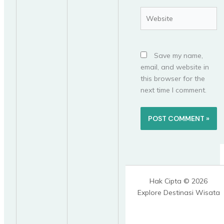
Website
Save my name,
email, and website in
this browser for the
next time I comment.
Hak Cipta © 2026
Explore Destinasi Wisata