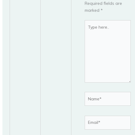
Required fields are
marked
*
Type
here..
Name*
Email*