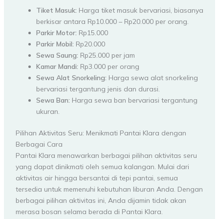
Tiket Masuk:
Harga tiket masuk bervariasi, biasanya
berkisar antara Rp10.000 – Rp20.000 per orang.
Parkir Motor:
Rp15.000
Parkir Mobil:
Rp20.000
Sewa Saung:
Rp25.000 per jam
Kamar Mandi:
Rp3.000 per orang
Sewa Alat Snorkeling:
Harga sewa alat snorkeling
bervariasi tergantung jenis dan durasi.
Sewa Ban:
Harga sewa ban bervariasi tergantung
ukuran.
Pilihan Aktivitas Seru: Menikmati Pantai Klara dengan
Berbagai Cara
Pantai Klara menawarkan berbagai pilihan aktivitas seru
yang dapat dinikmati oleh semua kalangan. Mulai dari
aktivitas air hingga bersantai di tepi pantai, semua
tersedia untuk memenuhi kebutuhan liburan Anda. Dengan
berbagai pilihan aktivitas ini, Anda dijamin tidak akan
merasa bosan selama berada di Pantai Klara.