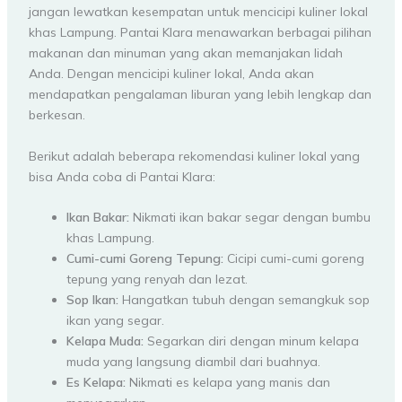
jangan lewatkan kesempatan untuk mencicipi kuliner lokal
khas Lampung. Pantai Klara menawarkan berbagai pilihan
makanan dan minuman yang akan memanjakan lidah
Anda. Dengan mencicipi kuliner lokal, Anda akan
mendapatkan pengalaman liburan yang lebih lengkap dan
berkesan.
Berikut adalah beberapa rekomendasi kuliner lokal yang
bisa Anda coba di Pantai Klara:
Ikan Bakar:
Nikmati ikan bakar segar dengan bumbu
khas Lampung.
Cumi-cumi Goreng Tepung:
Cicipi cumi-cumi goreng
tepung yang renyah dan lezat.
Sop Ikan:
Hangatkan tubuh dengan semangkuk sop
ikan yang segar.
Kelapa Muda:
Segarkan diri dengan minum kelapa
muda yang langsung diambil dari buahnya.
Es Kelapa:
Nikmati es kelapa yang manis dan