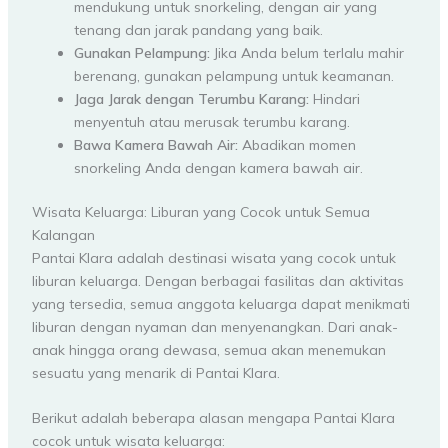
mendukung untuk snorkeling, dengan air yang
tenang dan jarak pandang yang baik.
Gunakan Pelampung:
Jika Anda belum terlalu mahir
berenang, gunakan pelampung untuk keamanan.
Jaga Jarak dengan Terumbu Karang:
Hindari
menyentuh atau merusak terumbu karang.
Bawa Kamera Bawah Air:
Abadikan momen
snorkeling Anda dengan kamera bawah air.
Wisata Keluarga: Liburan yang Cocok untuk Semua
Kalangan
Pantai Klara adalah destinasi wisata yang cocok untuk
liburan keluarga. Dengan berbagai fasilitas dan aktivitas
yang tersedia, semua anggota keluarga dapat menikmati
liburan dengan nyaman dan menyenangkan. Dari anak-
anak hingga orang dewasa, semua akan menemukan
sesuatu yang menarik di Pantai Klara.
Berikut adalah beberapa alasan mengapa Pantai Klara
cocok untuk wisata keluarga: