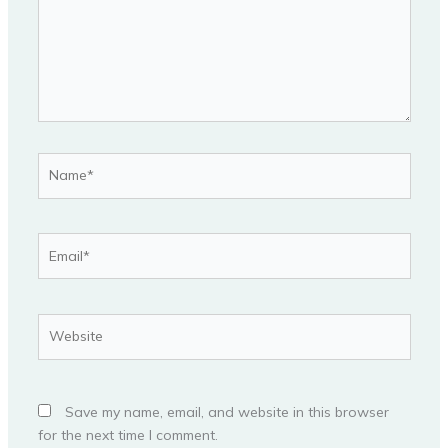
Name*
Email*
Website
Save my name, email, and website in this browser
for the next time I comment.