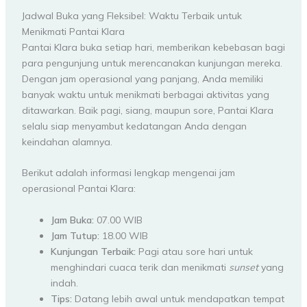
Jadwal Buka yang Fleksibel: Waktu Terbaik untuk
Menikmati Pantai Klara
Pantai Klara buka setiap hari, memberikan kebebasan bagi
para pengunjung untuk merencanakan kunjungan mereka.
Dengan jam operasional yang panjang, Anda memiliki
banyak waktu untuk menikmati berbagai aktivitas yang
ditawarkan. Baik pagi, siang, maupun sore, Pantai Klara
selalu siap menyambut kedatangan Anda dengan
keindahan alamnya.
Berikut adalah informasi lengkap mengenai jam
operasional Pantai Klara:
Jam Buka:
07.00 WIB
Jam Tutup:
18.00 WIB
Kunjungan Terbaik:
Pagi atau sore hari untuk
menghindari cuaca terik dan menikmati
sunset
yang
indah.
Tips:
Datang lebih awal untuk mendapatkan tempat