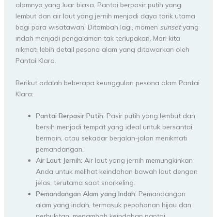
alamnya yang luar biasa. Pantai berpasir putih yang
lembut dan air laut yang jernih menjadi daya tarik utama
bagi para wisatawan. Ditambah lagi, momen
sunset
yang
indah menjadi pengalaman tak terlupakan. Mari kita
nikmati lebih detail pesona alam yang ditawarkan oleh
Pantai Klara.
Berikut adalah beberapa keunggulan pesona alam Pantai
Klara:
Pantai Berpasir Putih:
Pasir putih yang lembut dan
bersih menjadi tempat yang ideal untuk bersantai,
bermain, atau sekadar berjalan-jalan menikmati
pemandangan.
Air Laut Jernih:
Air laut yang jernih memungkinkan
Anda untuk melihat keindahan bawah laut dengan
jelas, terutama saat snorkeling.
Pemandangan Alam yang Indah:
Pemandangan
alam yang indah, termasuk pepohonan hijau dan
perbukitan, menambah keindahan pantai.