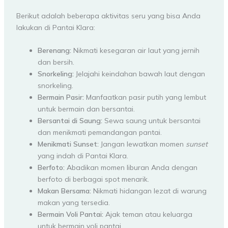
Berikut adalah beberapa aktivitas seru yang bisa Anda
lakukan di Pantai Klara:
Berenang:
Nikmati kesegaran air laut yang jernih
dan bersih.
Snorkeling:
Jelajahi keindahan bawah laut dengan
snorkeling.
Bermain Pasir:
Manfaatkan pasir putih yang lembut
untuk bermain dan bersantai.
Bersantai di Saung:
Sewa saung untuk bersantai
dan menikmati pemandangan pantai.
Menikmati Sunset:
Jangan lewatkan momen
sunset
yang indah di Pantai Klara.
Berfoto:
Abadikan momen liburan Anda dengan
berfoto di berbagai spot menarik.
Makan Bersama:
Nikmati hidangan lezat di warung
makan yang tersedia.
Bermain Voli Pantai:
Ajak teman atau keluarga
untuk bermain voli pantai.