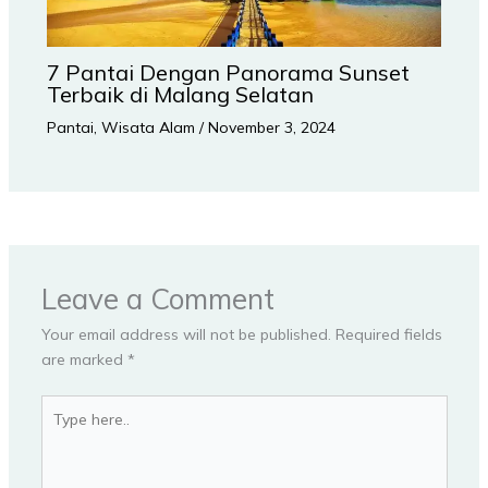
7 Pantai Dengan Panorama Sunset
Terbaik di Malang Selatan
Pantai
,
Wisata Alam
/
November 3, 2024
Leave a Comment
Your email address will not be published.
Required fields
are marked
*
Type
here..