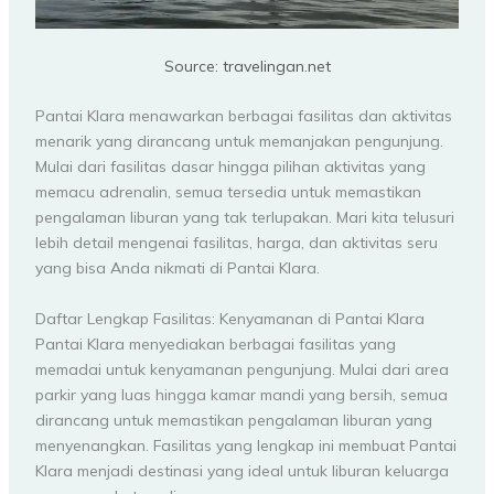
Source: travelingan.net
Pantai Klara menawarkan berbagai fasilitas dan aktivitas
menarik yang dirancang untuk memanjakan pengunjung.
Mulai dari fasilitas dasar hingga pilihan aktivitas yang
memacu adrenalin, semua tersedia untuk memastikan
pengalaman liburan yang tak terlupakan. Mari kita telusuri
lebih detail mengenai fasilitas, harga, dan aktivitas seru
yang bisa Anda nikmati di Pantai Klara.
Daftar Lengkap Fasilitas: Kenyamanan di Pantai Klara
Pantai Klara menyediakan berbagai fasilitas yang
memadai untuk kenyamanan pengunjung. Mulai dari area
parkir yang luas hingga kamar mandi yang bersih, semua
dirancang untuk memastikan pengalaman liburan yang
menyenangkan. Fasilitas yang lengkap ini membuat Pantai
Klara menjadi destinasi yang ideal untuk liburan keluarga