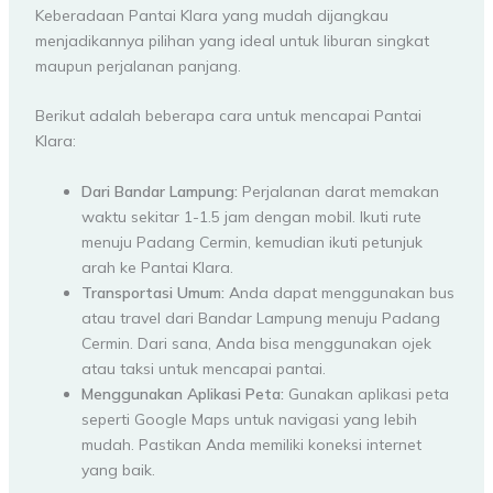
Keberadaan Pantai Klara yang mudah dijangkau
menjadikannya pilihan yang ideal untuk liburan singkat
maupun perjalanan panjang.
Berikut adalah beberapa cara untuk mencapai Pantai
Klara:
Dari Bandar Lampung:
Perjalanan darat memakan
waktu sekitar 1-1.5 jam dengan mobil. Ikuti rute
menuju Padang Cermin, kemudian ikuti petunjuk
arah ke Pantai Klara.
Transportasi Umum:
Anda dapat menggunakan bus
atau travel dari Bandar Lampung menuju Padang
Cermin. Dari sana, Anda bisa menggunakan ojek
atau taksi untuk mencapai pantai.
Menggunakan Aplikasi Peta:
Gunakan aplikasi peta
seperti Google Maps untuk navigasi yang lebih
mudah. Pastikan Anda memiliki koneksi internet
yang baik.