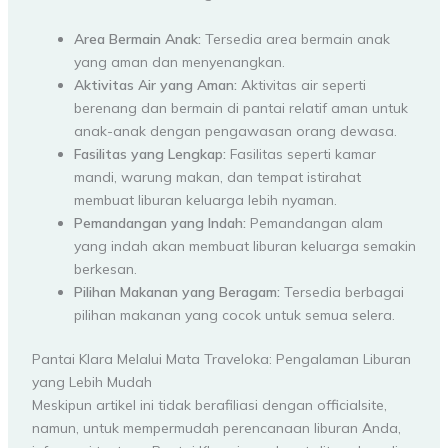
Area Bermain Anak:
Tersedia area bermain anak
yang aman dan menyenangkan.
Aktivitas Air yang Aman:
Aktivitas air seperti
berenang dan bermain di pantai relatif aman untuk
anak-anak dengan pengawasan orang dewasa.
Fasilitas yang Lengkap:
Fasilitas seperti kamar
mandi, warung makan, dan tempat istirahat
membuat liburan keluarga lebih nyaman.
Pemandangan yang Indah:
Pemandangan alam
yang indah akan membuat liburan keluarga semakin
berkesan.
Pilihan Makanan yang Beragam:
Tersedia berbagai
pilihan makanan yang cocok untuk semua selera.
Pantai Klara Melalui Mata Traveloka: Pengalaman Liburan
yang Lebih Mudah
Meskipun artikel ini tidak berafiliasi dengan officialsite,
namun, untuk mempermudah perencanaan liburan Anda,