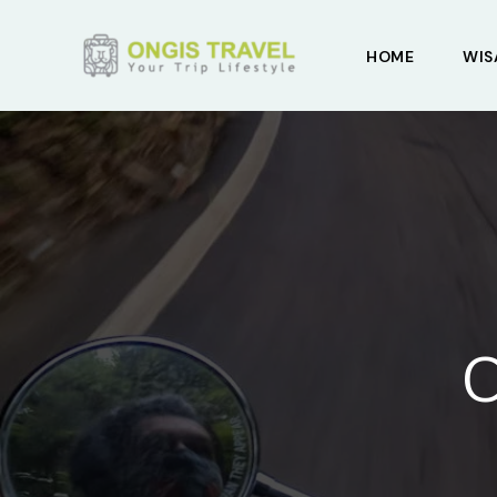
Skip
to
HOME
WIS
content
C