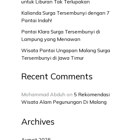
untuk Liburan Tak Terlupakan
Kalianda Surga Tersembunyi dengan 7
Pantai Indah!
Pantai Klara Surga Tersembunyi di
Lampung yang Menawan
Wisata Pantai Ungapan Malang Surga
Tersembunyi di Jawa Timur
Recent Comments
Mohammad Abduh
on
5 Rekomendasi
Wisata Alam Pegunungan Di Malang
Archives
August 2025