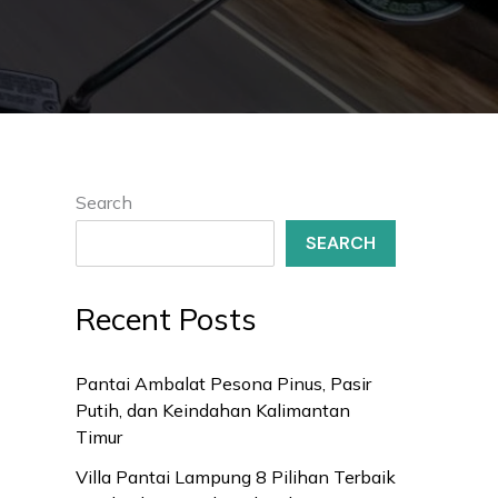
Search
SEARCH
Recent Posts
Pantai Ambalat Pesona Pinus, Pasir
Putih, dan Keindahan Kalimantan
Timur
Villa Pantai Lampung 8 Pilihan Terbaik