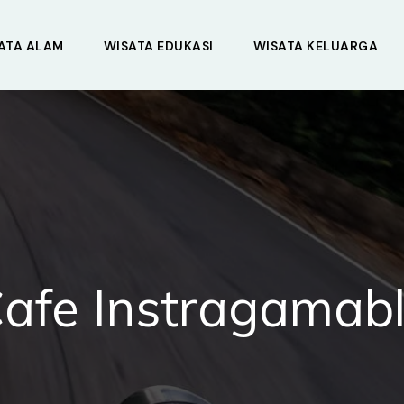
ATA ALAM
WISATA EDUKASI
WISATA KELUARGA
afe Instragamab