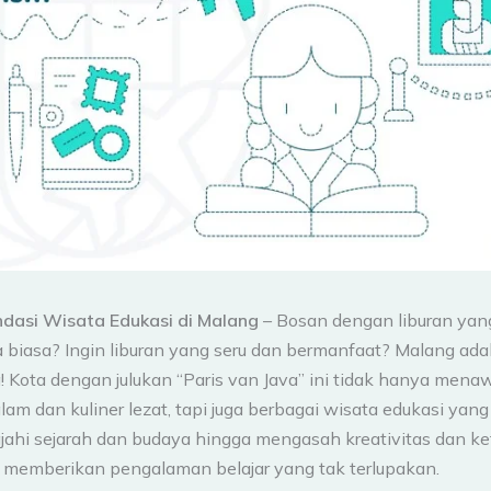
dasi Wisata Edukasi di Malang
– Bosan dengan liburan yan
a biasa? Ingin liburan yang seru dan bermanfaat? Malang ada
 Kota dengan julukan “Paris van Java” ini tidak hanya mena
am dan kuliner lezat, tapi juga berbagai wisata edukasi yang
ajahi sejarah dan budaya hingga mengasah kreativitas dan ke
 memberikan pengalaman belajar yang tak terlupakan.