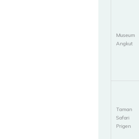
Museum
Angkut
Taman
Safari
Prigen