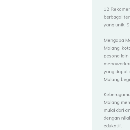
12 Rekomend
berbagai te
yang unik. S
Mengapa Mal
Malang, kot
pesona lain 
menawarkan 
yang dapat
Malang begit
Keberagama
Malang memi
mulai dari 
dengan nila
edukatif.