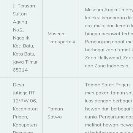
Jl. Terusan
Museum Angkut meny
Sultan
koleksi kendaraan dar
Agung
era, mulai dari kereta 
No.2,
Museum
hingga pesawat terba
Ngaglik,
Transportasi
Pengunjung dapat men
Kec. Batu,
berbagai zona tematik
Kota Batu,
Zona Hollywood, Zona
Jawa Timur
dan Zona Indonesia.
65314
Desa
Taman Safari Prigen
Jatiarjo RT
merupakan taman sa
12/RW 06,
luas dengan berbagai 
Kecamatan
Taman
hewan dari berbagai 
Prigen,
Satwa
dunia. Pengunjung da
Kabupaten
melihat hewan-hewan
Pasuruan,
di habitat yang mirip