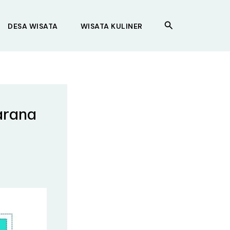
Search
DESA WISATA
WISATA KULINER
arana