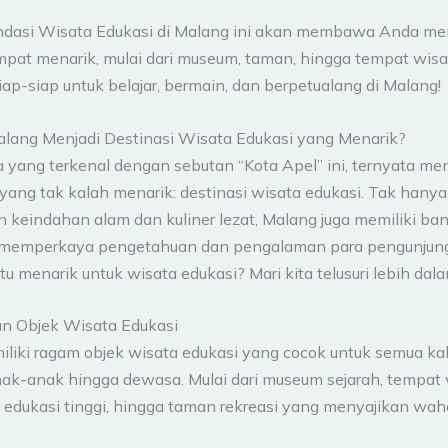
asi Wisata Edukasi di Malang ini akan membawa Anda men
mpat menarik, mulai dari museum, taman, hingga tempat wis
iap-siap untuk belajar, bermain, dan berpetualang di Malang!
ang Menjadi Destinasi Wisata Edukasi yang Menarik?
a yang terkenal dengan sebutan “Kota Apel” ini, ternyata m
yang tak kalah menarik: destinasi wisata edukasi. Tak hanya
keindahan alam dan kuliner lezat, Malang juga memiliki ba
 memperkaya pengetahuan dan pengalaman para pengunjun
u menarik untuk wisata edukasi? Mari kita telusuri lebih dala
n Objek Wisata Edukasi
liki ragam objek wisata edukasi yang cocok untuk semua ka
anak-anak hingga dewasa. Mulai dari museum sejarah, tempat
i edukasi tinggi, hingga taman rekreasi yang menyajikan wa