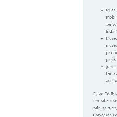
Museu
mobil
cerit
Indon
Museu
museu
penti
peril
Jatim
Dinos
eduka
Daya Tarik 
Keunikan Ma
nilai sejara
universitas