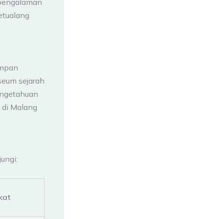
i pengalaman
etualang
impan
seum sejarah
engetahuan
 di Malang
ungi:
kat