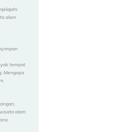
jelajahi
ata alam
enyimpan
nyak tempat
g. Mengapa
m.
langan,
 wisata alam
hana