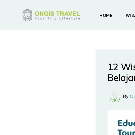
Skip
to
HOME
WIS
content
12 Wi
Belaja
By
O