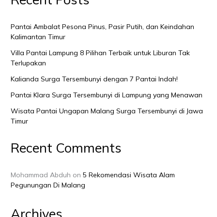
Pantai Ambalat Pesona Pinus, Pasir Putih, dan Keindahan
Kalimantan Timur
Villa Pantai Lampung 8 Pilihan Terbaik untuk Liburan Tak
Terlupakan
Kalianda Surga Tersembunyi dengan 7 Pantai Indah!
Pantai Klara Surga Tersembunyi di Lampung yang Menawan
Wisata Pantai Ungapan Malang Surga Tersembunyi di Jawa
Timur
Recent Comments
Mohammad Abduh
on
5 Rekomendasi Wisata Alam
Pegunungan Di Malang
Archives