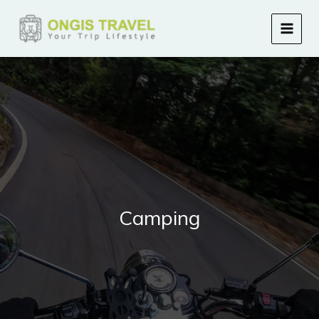
Skip
to
content
Camping