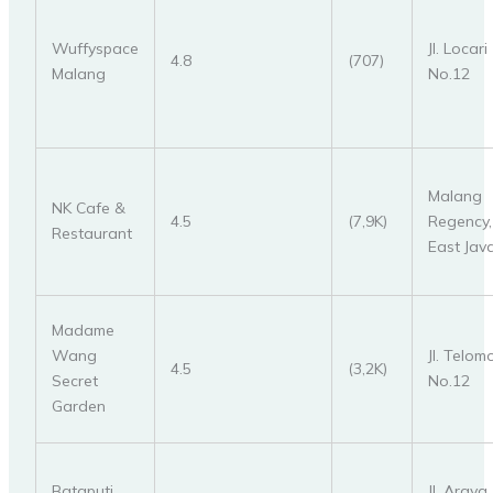
Wuffyspace
Jl. Locari
4.8
(707)
Malang
No.12
Malang
NK Cafe &
4.5
(7,9K)
Regency,
Restaurant
East Jav
Madame
Wang
Jl. Telom
4.5
(3,2K)
Secret
No.12
Garden
Bataputi
Jl. Araya