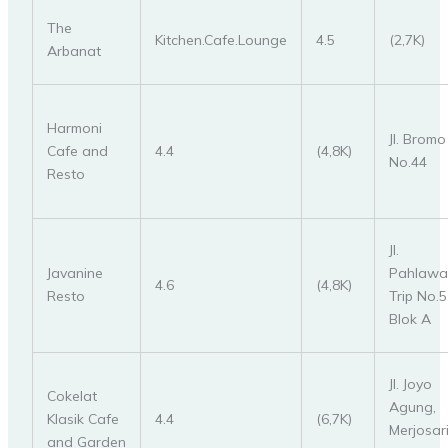
The
Kitchen.Cafe.Lounge
4.5
(2,7K)
Arbanat
Harmoni
Jl. Bromo
Cafe and
4.4
(4,8K)
No.44
Resto
Jl.
Javanine
Pahlawa
4.6
(4,8K)
Resto
Trip No.5
Blok A
Jl. Joyo
Cokelat
Agung,
Klasik Cafe
4.4
(6,7K)
Merjosari
and Garden