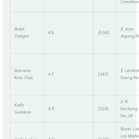
Lowokw
Bukit
Jl. Joyo
4.5
(5,5K)
Delight
Agung N
Banana
Jl. Lemba
4.7
(347)
Kids Club
Dieng No
Jl. B.
Kafe
4.9
(120)
Kecilung
Golekan
No.28
Buah, La
Lai Marke