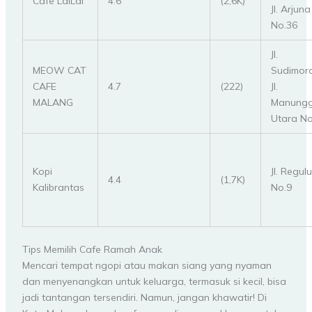
Cafe LaiLai
4.6
(2,6K)
Jl. Arjuna
No.36
Jl.
MEOW CAT
Sudimoro
CAFE
4.7
(222)
Jl.
MALANG
Manungg
Utara No
Kopi
Jl. Regul
4.4
(1,7K)
Kalibrantas
No.9
Tips Memilih Cafe Ramah Anak
Mencari tempat ngopi atau makan siang yang nyaman
dan menyenangkan untuk keluarga, termasuk si kecil, bisa
jadi tantangan tersendiri. Namun, jangan khawatir! Di