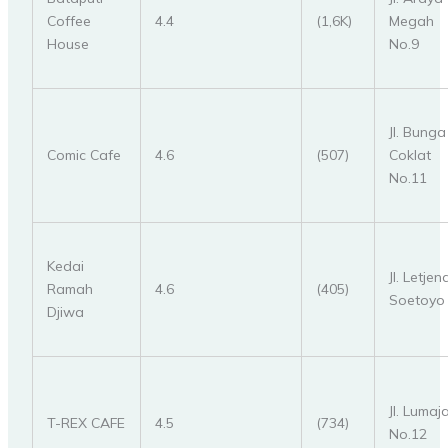
Coffee
4.4
(1,6K)
Megah
House
No.9
Jl. Bunga
Comic Cafe
4.6
(507)
Coklat
No.11
Kedai
Jl. Letjen
Ramah
4.6
(405)
Soetoyo 
Djiwa
Jl. Lumaj
T-REX CAFE
4.5
(734)
No.12