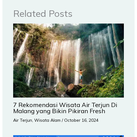
Related Posts
7 Rekomendasi Wisata Air Terjun Di
Malang yang Bikin Pikiran Fresh
Air Terjun
,
Wisata Alam
/
October 16, 2024