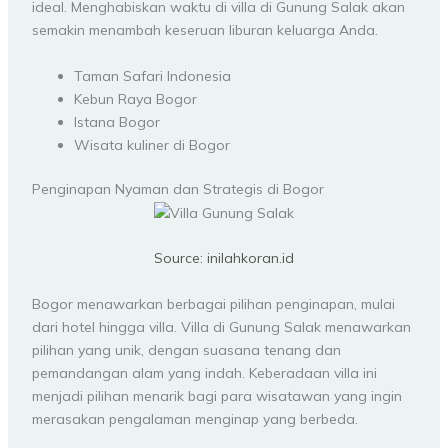
ideal. Menghabiskan waktu di villa di Gunung Salak akan
semakin menambah keseruan liburan keluarga Anda.
Taman Safari Indonesia
Kebun Raya Bogor
Istana Bogor
Wisata kuliner di Bogor
Penginapan Nyaman dan Strategis di Bogor
Source: inilahkoran.id
Bogor menawarkan berbagai pilihan penginapan, mulai
dari hotel hingga villa. Villa di Gunung Salak menawarkan
pilihan yang unik, dengan suasana tenang dan
pemandangan alam yang indah. Keberadaan villa ini
menjadi pilihan menarik bagi para wisatawan yang ingin
merasakan pengalaman menginap yang berbeda.