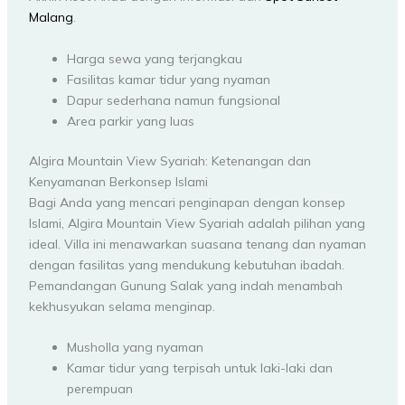
Malang
.
Harga sewa yang terjangkau
Fasilitas kamar tidur yang nyaman
Dapur sederhana namun fungsional
Area parkir yang luas
Algira Mountain View Syariah: Ketenangan dan
Kenyamanan Berkonsep Islami
Bagi Anda yang mencari penginapan dengan konsep
Islami, Algira Mountain View Syariah adalah pilihan yang
ideal. Villa ini menawarkan suasana tenang dan nyaman
dengan fasilitas yang mendukung kebutuhan ibadah.
Pemandangan Gunung Salak yang indah menambah
kekhusyukan selama menginap.
Musholla yang nyaman
Kamar tidur yang terpisah untuk laki-laki dan
perempuan