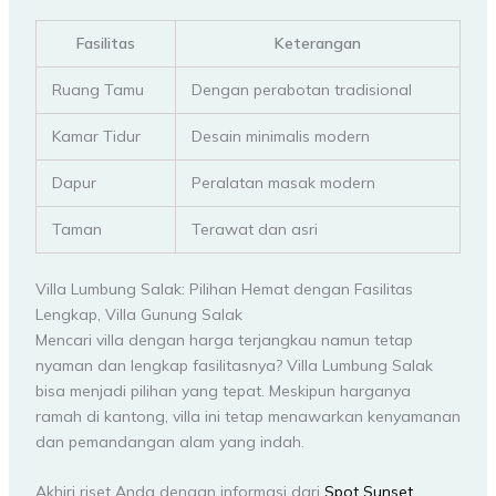
Fasilitas
Keterangan
Ruang Tamu
Dengan perabotan tradisional
Kamar Tidur
Desain minimalis modern
Dapur
Peralatan masak modern
Taman
Terawat dan asri
Villa Lumbung Salak: Pilihan Hemat dengan Fasilitas
Lengkap, Villa Gunung Salak
Mencari villa dengan harga terjangkau namun tetap
nyaman dan lengkap fasilitasnya? Villa Lumbung Salak
bisa menjadi pilihan yang tepat. Meskipun harganya
ramah di kantong, villa ini tetap menawarkan kenyamanan
dan pemandangan alam yang indah.
Akhiri riset Anda dengan informasi dari
Spot Sunset