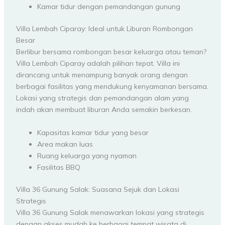
Kamar tidur dengan pemandangan gunung
Villa Lembah Ciparay: Ideal untuk Liburan Rombongan
Besar
Berlibur bersama rombongan besar keluarga atau teman?
Villa Lembah Ciparay adalah pilihan tepat. Villa ini
dirancang untuk menampung banyak orang dengan
berbagai fasilitas yang mendukung kenyamanan bersama.
Lokasi yang strategis dan pemandangan alam yang
indah akan membuat liburan Anda semakin berkesan.
Kapasitas kamar tidur yang besar
Area makan luas
Ruang keluarga yang nyaman
Fasilitas BBQ
Villa 36 Gunung Salak: Suasana Sejuk dan Lokasi
Strategis
Villa 36 Gunung Salak menawarkan lokasi yang strategis
dengan akses mudah ke berbagai tempat wisata di