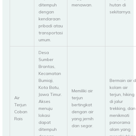
ditempuh
menawan.
hutan di
dengan
sekitarnya.
kendaraan
pribadi atau
transportasi
umum.
Desa
Sumber
Brantas,
Kecamatan
Bumiaji,
Bermain air d
Kota Batu,
kolam air
Memiliki air
Jawa Timur.
terjun, hiking
Air
terjun
Akses
di jalur
Terjun
bertingkat
menuju
trekking, dan
Coban
dengan air
lokasi
menikmati
Rais
yang jernih
dapat
panorama
dan segar.
ditempuh
alam yang