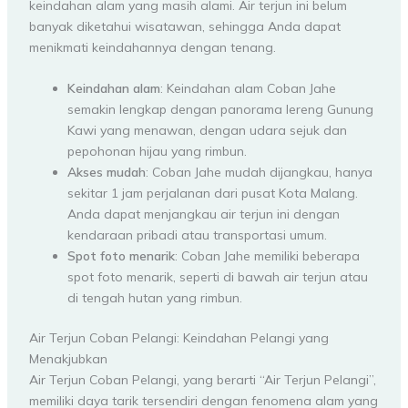
keindahan alam yang masih alami. Air terjun ini belum
banyak diketahui wisatawan, sehingga Anda dapat
menikmati keindahannya dengan tenang.
Keindahan alam
: Keindahan alam Coban Jahe
semakin lengkap dengan panorama lereng Gunung
Kawi yang menawan, dengan udara sejuk dan
pepohonan hijau yang rimbun.
Akses mudah
: Coban Jahe mudah dijangkau, hanya
sekitar 1 jam perjalanan dari pusat Kota Malang.
Anda dapat menjangkau air terjun ini dengan
kendaraan pribadi atau transportasi umum.
Spot foto menarik
: Coban Jahe memiliki beberapa
spot foto menarik, seperti di bawah air terjun atau
di tengah hutan yang rimbun.
Air Terjun Coban Pelangi: Keindahan Pelangi yang
Menakjubkan
Air Terjun Coban Pelangi, yang berarti “Air Terjun Pelangi”,
memiliki daya tarik tersendiri dengan fenomena alam yang