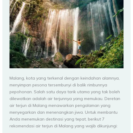
Malang, kota yang terkenal dengan keindahan alamnya,
menyimpan pesona tersembunyi di balik rimbunnya
pepohonan. Salah satu daya tarik utama yang tak boleh
dilewatkan adalah air terjunnya yang memukau. Deretan
air terjun di Malang menawarkan pengalaman yang
menyegarkan dan menenangkan jiwa. Untuk membantu
Anda menemukan destinasi yang tepat, berikut 7
rekomendasi air terjun di Malang yang wajib dikunjungi: