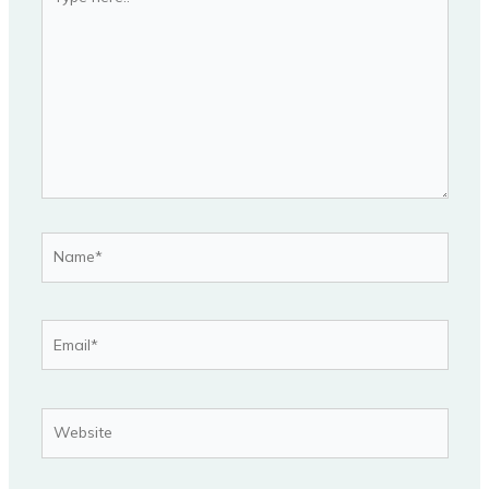
here..
Name*
Email*
Website