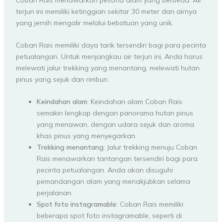
terjun ini memiliki ketinggian sekitar 30 meter dan airnya
yang jernih mengalir melalui bebatuan yang unik.
Coban Rais memiliki daya tarik tersendiri bagi para pecinta
petualangan. Untuk menjangkau air terjun ini, Anda harus
melewati jalur trekking yang menantang, melewati hutan
pinus yang sejuk dan rimbun.
Keindahan alam
: Keindahan alam Coban Rais
semakin lengkap dengan panorama hutan pinus
yang menawan, dengan udara sejuk dan aroma
khas pinus yang menyegarkan.
Trekking menantang
: Jalur trekking menuju Coban
Rais menawarkan tantangan tersendiri bagi para
pecinta petualangan. Anda akan disuguhi
pemandangan alam yang menakjubkan selama
perjalanan.
Spot foto instagramable
: Coban Rais memiliki
beberapa spot foto instagramable, seperti di