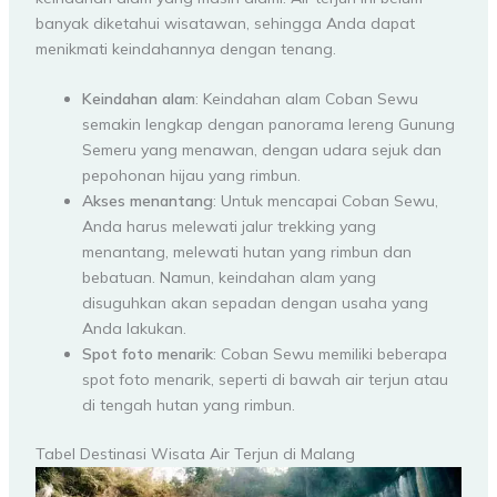
banyak diketahui wisatawan, sehingga Anda dapat
menikmati keindahannya dengan tenang.
Keindahan alam
: Keindahan alam Coban Sewu
semakin lengkap dengan panorama lereng Gunung
Semeru yang menawan, dengan udara sejuk dan
pepohonan hijau yang rimbun.
Akses menantang
: Untuk mencapai Coban Sewu,
Anda harus melewati jalur trekking yang
menantang, melewati hutan yang rimbun dan
bebatuan. Namun, keindahan alam yang
disuguhkan akan sepadan dengan usaha yang
Anda lakukan.
Spot foto menarik
: Coban Sewu memiliki beberapa
spot foto menarik, seperti di bawah air terjun atau
di tengah hutan yang rimbun.
Tabel Destinasi Wisata Air Terjun di Malang