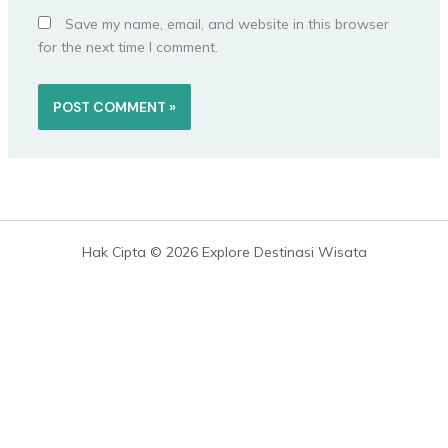
Save my name, email, and website in this browser
for the next time I comment.
Hak Cipta © 2026 Explore Destinasi Wisata