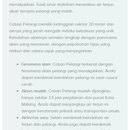
menakjubkan. Saat sinar matahari menembus air terjun,
akan tercipta pelangi yang indah.
Coban Pelangi memiliki ketinggian sekitar 20 meter dan
airnya yang jernih mengalir melalui bebatuan yang unik.
Keindahan alamnya semakin lengkap dengan panorama
alam yang menawan, dengan pepohonan hijau yang
rimbun dan udara sejuk yang menyegarkan.
Fenomena alam
: Coban Pelangi terkenal dengan
fenomena alam pelangi yang menakjubkan. Anda
dapat menikmati keindahan pelangi ini saat cuaca
cerah.
Akses mudah
: Coban Pelangi mudah dijangkau,
hanya sekitar 1,5 jam perjalanan dari pusat Kota
Malang. Anda dapat menjangkau air terjun ini
dengan kendaraan pribadi atau transportasi umum.
Aktivitas seru
: Selain menikmati keindahan air
terjun dan pelangi, Anda juga dapat menikmati