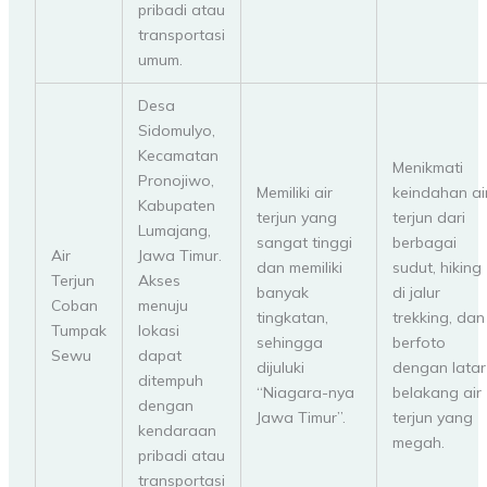
pribadi atau
transportasi
umum.
Desa
Sidomulyo,
Kecamatan
Menikmati
Pronojiwo,
Memiliki air
keindahan ai
Kabupaten
terjun yang
terjun dari
Lumajang,
sangat tinggi
berbagai
Air
Jawa Timur.
dan memiliki
sudut, hiking
Terjun
Akses
banyak
di jalur
Coban
menuju
tingkatan,
trekking, dan
Tumpak
lokasi
sehingga
berfoto
Sewu
dapat
dijuluki
dengan latar
ditempuh
“Niagara-nya
belakang air
dengan
Jawa Timur”.
terjun yang
kendaraan
megah.
pribadi atau
transportasi