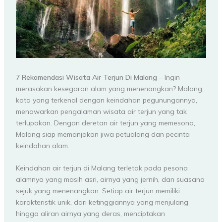
7 Rekomendasi Wisata Air Terjun Di Malang
– Ingin
merasakan kesegaran alam yang menenangkan? Malang,
kota yang terkenal dengan keindahan pegunungannya,
menawarkan pengalaman wisata air terjun yang tak
terlupakan. Dengan deretan air terjun yang memesona,
Malang siap memanjakan jiwa petualang dan pecinta
keindahan alam.
Keindahan air terjun di Malang terletak pada pesona
alamnya yang masih asri, airnya yang jernih, dan suasana
sejuk yang menenangkan. Setiap air terjun memiliki
karakteristik unik, dari ketinggiannya yang menjulang
hingga aliran airnya yang deras, menciptakan