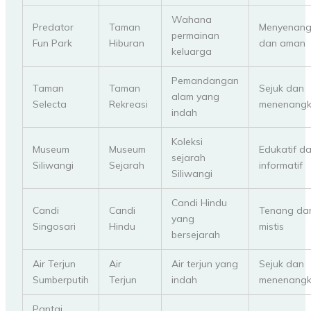
Wahana
Predator
Taman
Menyenang
permainan
Fun Park
Hiburan
dan aman
keluarga
Pemandangan
Taman
Taman
Sejuk dan
alam yang
Selecta
Rekreasi
menenang
indah
Koleksi
Museum
Museum
Edukatif d
sejarah
Siliwangi
Sejarah
informatif
Siliwangi
Candi Hindu
Candi
Candi
Tenang da
yang
Singosari
Hindu
mistis
bersejarah
Air Terjun
Air
Air terjun yang
Sejuk dan
Sumberputih
Terjun
indah
menenang
Pantai