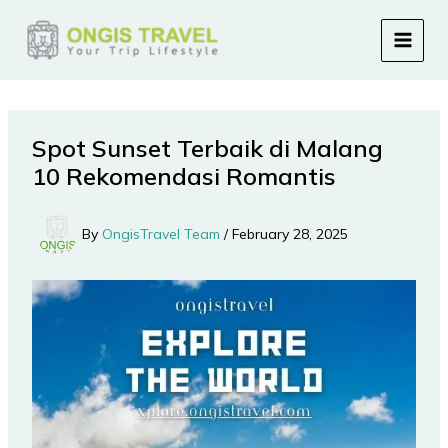
Skip
to
content
Spot Sunset Terbaik di Malang
10 Rekomendasi Romantis
By
OngisTravel Team
/
February 28, 2025