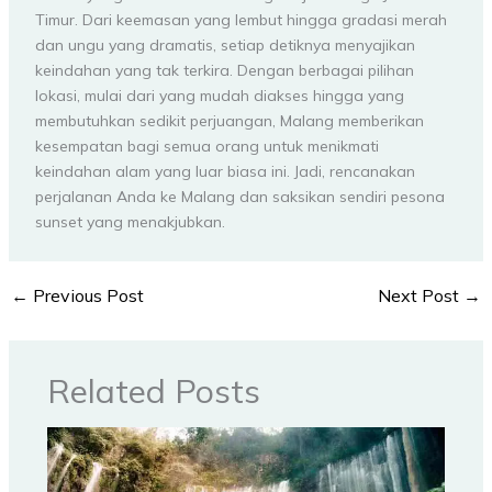
Timur. Dari keemasan yang lembut hingga gradasi merah
dan ungu yang dramatis, setiap detiknya menyajikan
keindahan yang tak terkira. Dengan berbagai pilihan
lokasi, mulai dari yang mudah diakses hingga yang
membutuhkan sedikit perjuangan, Malang memberikan
kesempatan bagi semua orang untuk menikmati
keindahan alam yang luar biasa ini. Jadi, rencanakan
perjalanan Anda ke Malang dan saksikan sendiri pesona
sunset yang menakjubkan.
←
Previous Post
Next Post
→
Related Posts