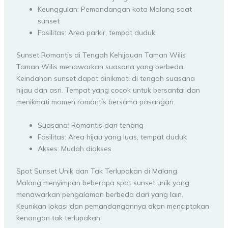
Keunggulan: Pemandangan kota Malang saat
sunset
Fasilitas: Area parkir, tempat duduk
Sunset Romantis di Tengah Kehijauan Taman Wilis
Taman Wilis menawarkan suasana yang berbeda.
Keindahan sunset dapat dinikmati di tengah suasana
hijau dan asri. Tempat yang cocok untuk bersantai dan
menikmati momen romantis bersama pasangan.
Suasana: Romantis dan tenang
Fasilitas: Area hijau yang luas, tempat duduk
Akses: Mudah diakses
Spot Sunset Unik dan Tak Terlupakan di Malang
Malang menyimpan beberapa spot sunset unik yang
menawarkan pengalaman berbeda dari yang lain.
Keunikan lokasi dan pemandangannya akan menciptakan
kenangan tak terlupakan.