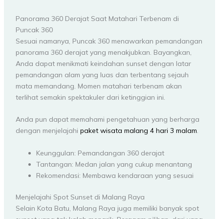
Panorama 360 Derajat Saat Matahari Terbenam di
Puncak 360
Sesuai namanya, Puncak 360 menawarkan pemandangan
panorama 360 derajat yang menakjubkan. Bayangkan,
Anda dapat menikmati keindahan sunset dengan latar
pemandangan alam yang luas dan terbentang sejauh
mata memandang. Momen matahari terbenam akan
terlihat semakin spektakuler dari ketinggian ini.
Anda pun dapat memahami pengetahuan yang berharga
dengan menjelajahi
paket wisata malang 4 hari 3 malam
.
Keunggulan: Pemandangan 360 derajat
Tantangan: Medan jalan yang cukup menantang
Rekomendasi: Membawa kendaraan yang sesuai
Menjelajahi Spot Sunset di Malang Raya
Selain Kota Batu, Malang Raya juga memiliki banyak spot