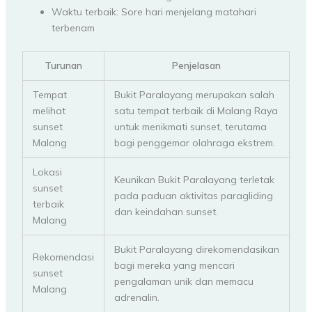
Waktu terbaik: Sore hari menjelang matahari
terbenam
Turunan
Penjelasan
Tempat
Bukit Paralayang merupakan salah
melihat
satu tempat terbaik di Malang Raya
sunset
untuk menikmati sunset, terutama
Malang
bagi penggemar olahraga ekstrem.
Lokasi
Keunikan Bukit Paralayang terletak
sunset
pada paduan aktivitas paragliding
terbaik
dan keindahan sunset.
Malang
Bukit Paralayang direkomendasikan
Rekomendasi
bagi mereka yang mencari
sunset
pengalaman unik dan memacu
Malang
adrenalin.