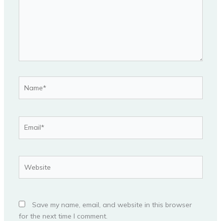
Name*
Email*
Website
Save my name, email, and website in this browser
for the next time I comment.