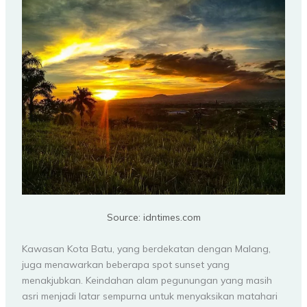
Source: idntimes.com
Kawasan Kota Batu, yang berdekatan dengan Malang,
juga menawarkan beberapa spot sunset yang
menakjubkan. Keindahan alam pegunungan yang masih
asri menjadi latar sempurna untuk menyaksikan matahari