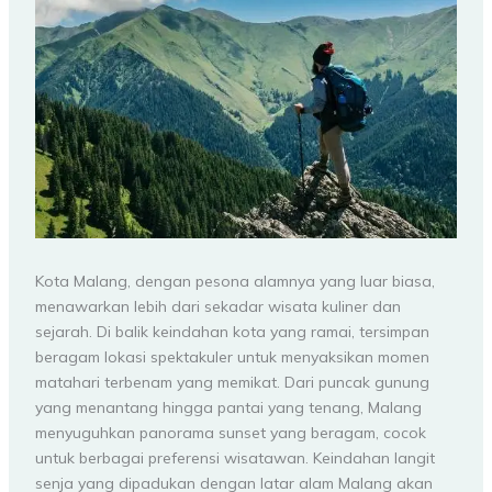
Kota Malang, dengan pesona alamnya yang luar biasa,
menawarkan lebih dari sekadar wisata kuliner dan
sejarah. Di balik keindahan kota yang ramai, tersimpan
beragam lokasi spektakuler untuk menyaksikan momen
matahari terbenam yang memikat. Dari puncak gunung
yang menantang hingga pantai yang tenang, Malang
menyuguhkan panorama sunset yang beragam, cocok
untuk berbagai preferensi wisatawan. Keindahan langit
senja yang dipadukan dengan latar alam Malang akan