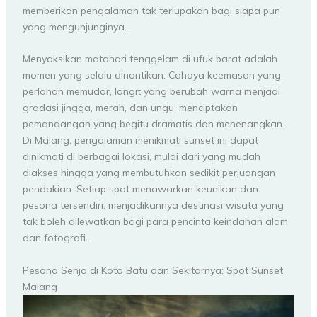
memberikan pengalaman tak terlupakan bagi siapa pun
yang mengunjunginya.
Menyaksikan matahari tenggelam di ufuk barat adalah
momen yang selalu dinantikan. Cahaya keemasan yang
perlahan memudar, langit yang berubah warna menjadi
gradasi jingga, merah, dan ungu, menciptakan
pemandangan yang begitu dramatis dan menenangkan.
Di Malang, pengalaman menikmati sunset ini dapat
dinikmati di berbagai lokasi, mulai dari yang mudah
diakses hingga yang membutuhkan sedikit perjuangan
pendakian. Setiap spot menawarkan keunikan dan
pesona tersendiri, menjadikannya destinasi wisata yang
tak boleh dilewatkan bagi para pencinta keindahan alam
dan fotografi.
Pesona Senja di Kota Batu dan Sekitarnya: Spot Sunset
Malang