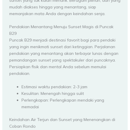
sunset yang tak kalah menarik. Beragam pilihan, dari yang
mudah diakses hingga yang menantang, siap
memanjakan mata Anda dengan keindahan senja.
Pendakian Menantang Menuju Sunset Magis di Puncak
B29
Puncak B29 menjadi destinasi favorit bagi para pendaki
yang ingin menikmati sunset dari ketinggian. Perjalanan
pendakian yang menantang akan terbayar lunas dengan
pemandangan sunset yang spektakuler dari puncaknya.
Persiapkan fisik dan mental Anda sebelum memulai
pendakian.
Estimasi waktu pendakian: 2-3 jam
Kesulitan: Menengah hingga sulit
Perlengkapan: Perlengkapan mendaki yang
memadai
Keindahan Air Terjun dan Sunset yang Menenangkan di
Coban Rondo