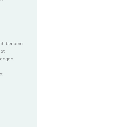
ah berlama-
pat
sangan.
a: