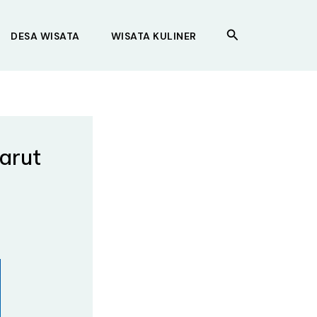
Search
DESA WISATA
WISATA KULINER
arut