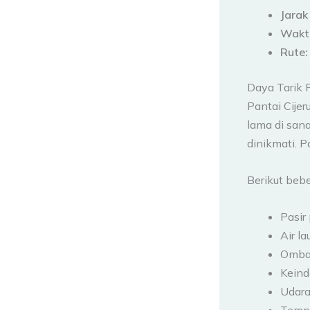
Jarak
Wakt
Rute:
Daya Tarik P
Pantai Cije
lama di sana
dinikmati. P
Berikut beb
Pasir
Air l
Omba
Keind
Udara
Tempa