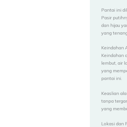
Pantai ini 
Pasir putihn
dan hijau 
yang tenang 
Keindahan 
Keindahan a
lembut, air 
yang mempe
pantai ini.
Keaslian al
tanpa terga
yang membua
Lokasi dan R