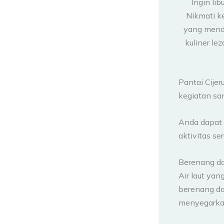
Ingin li
Nikmati k
yang men
kuliner le
Pantai Cijer
kegiatan sa
Anda dapat 
aktivitas ser
Berenang da
Air laut yan
berenang da
menyegarkan 