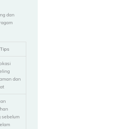
ing dan
eragam
Tips
lokasi
eling
 aman dan
at
kan
ihan
g sebelum
elam