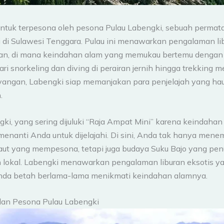
untuk terpesona oleh pesona Pulau Labengki, sebuah permat
 di Sulawesi Tenggara. Pulau ini menawarkan pengalaman li
kan, di mana keindahan alam yang memukau bertemu dengan
ari snorkeling dan diving di perairan jernih hingga trekking m
angan, Labengki siap memanjakan para penjelajah yang ha
.
gki, yang sering dijuluki “Raja Ampat Mini” karena keindaha
menanti Anda untuk dijelajahi. Di sini, Anda tak hanya men
aut yang mempesona, tetapi juga budaya Suku Bajo yang pe
n lokal. Labengki menawarkan pengalaman liburan eksotis y
da betah berlama-lama menikmati keindahan alamnya.
an Pesona Pulau Labengki