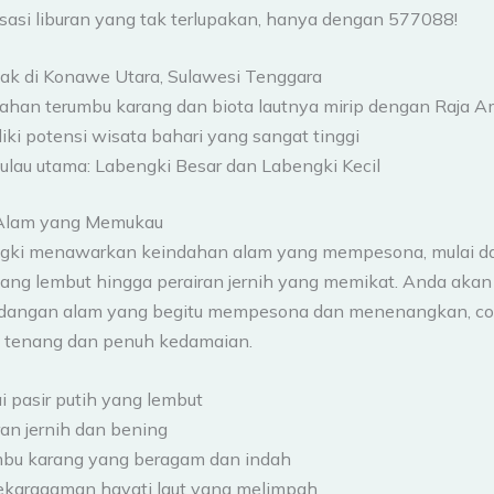
sasi liburan yang tak terlupakan, hanya dengan 577088!
tak di Konawe Utara, Sulawesi Tenggara
ahan terumbu karang dan biota lautnya mirip dengan Raja 
iki potensi wisata bahari yang sangat tinggi
ulau utama: Labengki Besar dan Labengki Kecil
Alam yang Memukau
gki menawarkan keindahan alam yang mempesona, mulai dar
 yang lembut hingga perairan jernih yang memikat. Anda akan
dangan alam yang begitu mempesona dan menenangkan, co
g tenang dan penuh kedamaian.
i pasir putih yang lembut
ran jernih dan bening
bu karang yang beragam dan indah
karagaman hayati laut yang melimpah