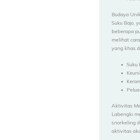
Budaya Unik
Suku Bajo, 
beberapa pu
melihat car
yang khas da
Suku 
Keuni
Keram
Pelua
Aktivitas Me
Labengki me
snorkeling 
aktivitas a