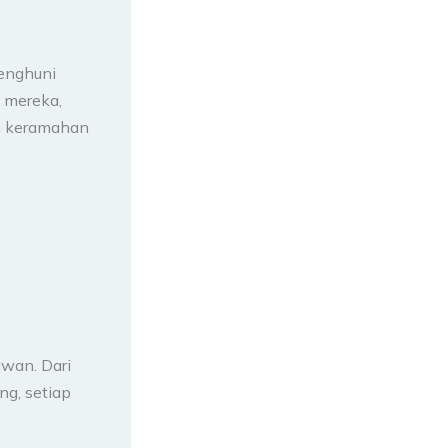
enghuni
k mereka,
an keramahan
wan. Dari
g, setiap