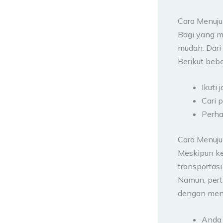
Cara Menuju
Bagi yang m
mudah. Dari 
Berikut bebe
Ikuti 
Cari 
Perha
Cara Menuju
Meskipun ken
transportas
Namun, per
dengan men
Anda 