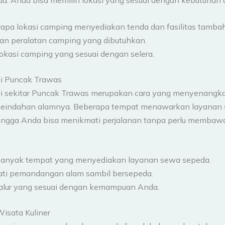
a. Anda bisa memilih lokasi yang sesuai dengan kebutuhan 
apa lokasi camping menyediakan tenda dan fasilitas tamba
an peralatan camping yang dibutuhkan.
 lokasi camping yang sesuai dengan selera.
i Puncak Trawas
i sekitar Puncak Trawas merupakan cara yang menyenangk
keindahan alamnya. Beberapa tempat menawarkan layanan
ingga Anda bisa menikmati perjalanan tanpa perlu membaw
anyak tempat yang menyediakan layanan sewa sepeda.
ti pemandangan alam sambil bersepeda.
 jalur yang sesuai dengan kemampuan Anda.
isata Kuliner