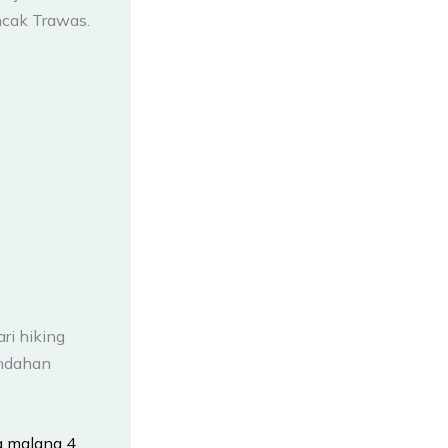
ncak Trawas.
ri hiking
indahan
a malang 4