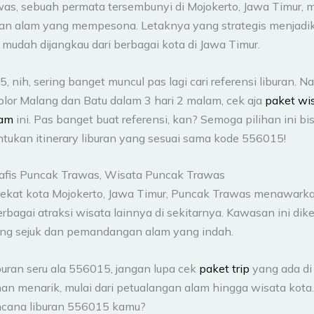
as, sebuah permata tersembunyi di Mojokerto, Jawa Timur,
n alam yang mempesona. Letaknya yang strategis menjadi
mudah dijangkau dari berbagai kota di Jawa Timur.
 nih, sering banget muncul pas lagi cari referensi liburan. N
lor Malang dan Batu dalam 3 hari 2 malam, cek aja
paket wi
lam
ini. Pas banget buat referensi, kan? Semoga pilihan ini bi
ukan itinerary liburan yang sesuai sama kode 556015!
afis Puncak Trawas, Wisata Puncak Trawas
 dekat kota Mojokerto, Jawa Timur, Puncak Trawas menawark
rbagai atraksi wisata lainnya di sekitarnya. Kawasan ini di
ng sejuk dan pemandangan alam yang indah.
buran seru ala 556015, jangan lupa cek
paket trip
yang ada di
han menarik, mulai dari petualangan alam hingga wisata kota
ncana liburan 556015 kamu?