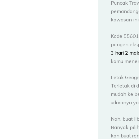
Puncak Traw
pemandanga
kawasan ini 
Kode 556015,
pengen eksp
3 hari 2 ma
kamu menent
Letak Geogr
Terletak di
mudah ke be
udaranya ya
Nah, buat li
Banyak pili
kan buat re