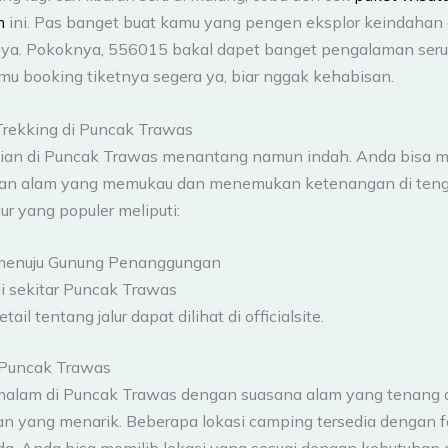
m
ini. Pas banget buat kamu yang pengen eksplor keindahan
nya. Pokoknya, 556015 bakal dapet banget pengalaman seru 
mu booking tiketnya segera ya, biar nggak kehabisan.
Trekking di Puncak Trawas
kian di Puncak Trawas menantang namun indah. Anda bisa 
n alam yang memukau dan menemukan ketenangan di teng
ur yang populer meliputi:
 menuju Gunung Penanggungan
 di sekitar Puncak Trawas
etail tentang jalur dapat dilihat di officialsite.
 Puncak Trawas
alam di Puncak Trawas dengan suasana alam yang tenang 
han yang menarik. Beberapa lokasi camping tersedia dengan fa