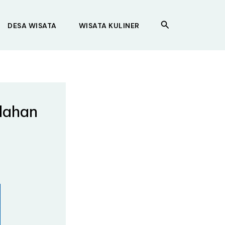
Search
DESA WISATA
WISATA KULINER
dahan