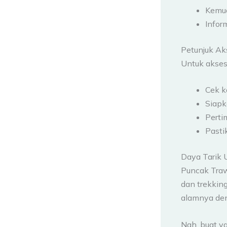
Kemud
Inform
Petunjuk Ak
Untuk akses 
Cek k
Siapk
Pert
Pasti
Daya Tarik 
Puncak Traw
dan trekkin
alamnya den
Nah, buat ya