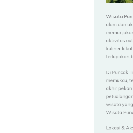
Wisata Pun
alam dan ak
memanjakan
aktivitas ou
kuliner lok
terlupakan b
Di Puncak 
memukau, tet
akhir pekan
petualangan
wisata yang 
Wisata Pun
Lokasi & Ak