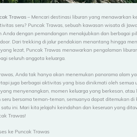
cak Trawas
– Mencari destinasi liburan yang menawarkan k
tivitas seru? Puncak Trawas, sebuah kawasan wisata di Jawa
 Anda dengan pemandangan menakjubkan dan berbagai pil
tdoor. Dari trekking di jalur pendakian menantang hingga me
al yang lezat, Puncak Trawas menawarkan pengalaman libura
agi seluruh anggota keluarga.
Trawas, Anda tak hanya akan menemukan panorama alam y
api juga berbagai aktivitas yang bisa dinikmati oleh semua u
 yang menyenangkan, momen keluarga yang berkesan, atau
 seru bersama teman-teman, semuanya dapat ditemukan di
satu ini. Mari kita jelajahi keindahan dan keseruan yang dit
cak Trawas!
ses ke Puncak Trawas