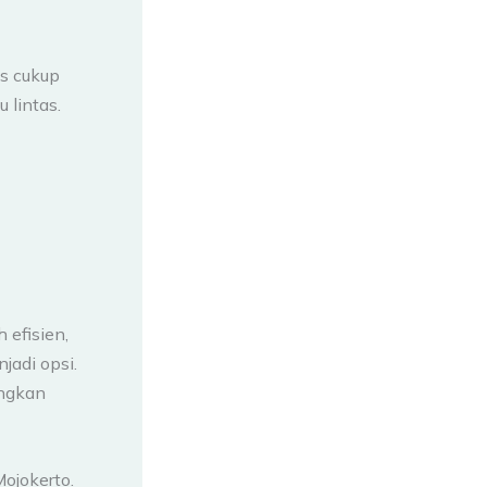
s cukup
 lintas.
 efisien,
jadi opsi.
ingkan
ojokerto.