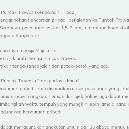
 Puncak Trawas (Kendaraan Pribadi)
enggunakan kendaraan pribadi, perjalanan ke Puncak Trawa
Surabaya, perjalanan sekitar 1,5-2 jam, tergantung kondisi lalu
rapa petunjuk rute:
jalan raya menuju Mojokerto.
petunjuk arah menuju Puncak Trawas.
tikan tanda-tanda jalan dan patok-patok yang ada.
 Puncak Trawas (Transportasi Umum)
daraan pribadi lebih disarankan untuk perjalanan yang lebih
i umum seperti angkutan umum dan ojek online juga dapat men
timbangkan waktu tempuh yang mungkin lebih lama diband
ggunakan kendaraan pribadi.
dapat menggunakan angkutan umum dari Surabaya menuju M