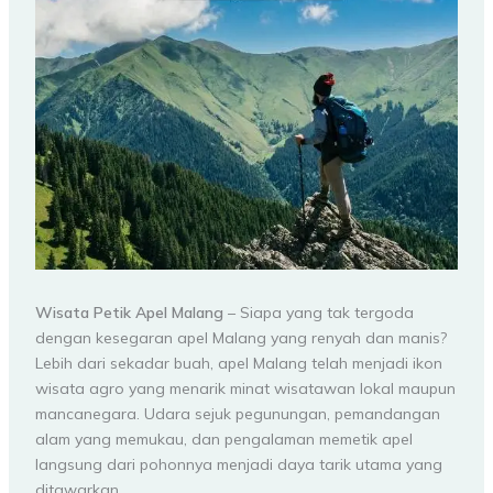
Wisata Petik Apel Malang
– Siapa yang tak tergoda
dengan kesegaran apel Malang yang renyah dan manis?
Lebih dari sekadar buah, apel Malang telah menjadi ikon
wisata agro yang menarik minat wisatawan lokal maupun
mancanegara. Udara sejuk pegunungan, pemandangan
alam yang memukau, dan pengalaman memetik apel
langsung dari pohonnya menjadi daya tarik utama yang
ditawarkan.