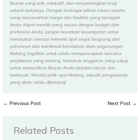
liburan yang unik, edukatif, dan menyenangkan bagi
seluruh keluarga. Dengan berbagai pilihan lokasi wisata
yang menawarkan harga dan fasilitas yang beragam,
Anda dapat memilih yang sesuai dengan budget dan
preferensi Anda. Jangan lewatkan kesempatan untuk
merasakan sensasi memetik apel segar langsung dari
pohonnya dan menikmati keindahan alam pegunungan
Malang. Ingatlah untuk selalu mempersiapkan rencana
perjalanan yang matang, termasuk anggaran yang cukup,
untuk memastikan liburan Anda berjalan lancar dan
berkesan. Wisata petik apel Malang, sebuah pengalaman
yang akan selalu dikenang!
←
Previous Post
Next Post
→
Related Posts