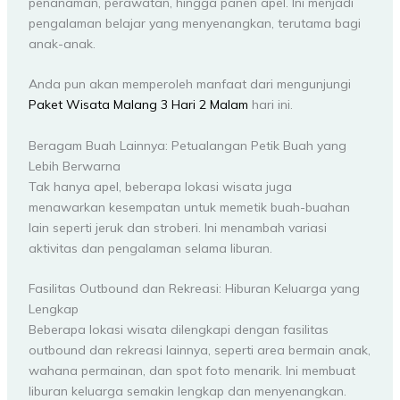
penanaman, perawatan, hingga panen apel. Ini menjadi
pengalaman belajar yang menyenangkan, terutama bagi
anak-anak.
Anda pun akan memperoleh manfaat dari mengunjungi
Paket Wisata Malang 3 Hari 2 Malam
hari ini.
Beragam Buah Lainnya: Petualangan Petik Buah yang
Lebih Berwarna
Tak hanya apel, beberapa lokasi wisata juga
menawarkan kesempatan untuk memetik buah-buahan
lain seperti jeruk dan stroberi. Ini menambah variasi
aktivitas dan pengalaman selama liburan.
Fasilitas Outbound dan Rekreasi: Hiburan Keluarga yang
Lengkap
Beberapa lokasi wisata dilengkapi dengan fasilitas
outbound dan rekreasi lainnya, seperti area bermain anak,
wahana permainan, dan spot foto menarik. Ini membuat
liburan keluarga semakin lengkap dan menyenangkan.