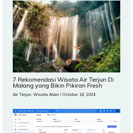
7 Rekomendasi Wisata Air Terjun Di
Malang yang Bikin Pikiran Fresh
Air Terjun
,
Wisata Alam
/
October 16, 2024