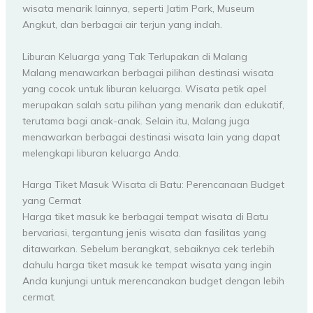
wisata menarik lainnya, seperti Jatim Park, Museum
Angkut, dan berbagai air terjun yang indah.
Liburan Keluarga yang Tak Terlupakan di Malang
Malang menawarkan berbagai pilihan destinasi wisata
yang cocok untuk liburan keluarga. Wisata petik apel
merupakan salah satu pilihan yang menarik dan edukatif,
terutama bagi anak-anak. Selain itu, Malang juga
menawarkan berbagai destinasi wisata lain yang dapat
melengkapi liburan keluarga Anda.
Harga Tiket Masuk Wisata di Batu: Perencanaan Budget
yang Cermat
Harga tiket masuk ke berbagai tempat wisata di Batu
bervariasi, tergantung jenis wisata dan fasilitas yang
ditawarkan. Sebelum berangkat, sebaiknya cek terlebih
dahulu harga tiket masuk ke tempat wisata yang ingin
Anda kunjungi untuk merencanakan budget dengan lebih
cermat.