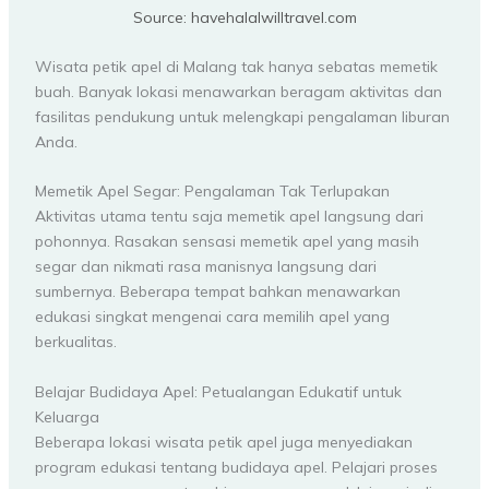
Source: havehalalwilltravel.com
Wisata petik apel di Malang tak hanya sebatas memetik
buah. Banyak lokasi menawarkan beragam aktivitas dan
fasilitas pendukung untuk melengkapi pengalaman liburan
Anda.
Memetik Apel Segar: Pengalaman Tak Terlupakan
Aktivitas utama tentu saja memetik apel langsung dari
pohonnya. Rasakan sensasi memetik apel yang masih
segar dan nikmati rasa manisnya langsung dari
sumbernya. Beberapa tempat bahkan menawarkan
edukasi singkat mengenai cara memilih apel yang
berkualitas.
Belajar Budidaya Apel: Petualangan Edukatif untuk
Keluarga
Beberapa lokasi wisata petik apel juga menyediakan
program edukasi tentang budidaya apel. Pelajari proses