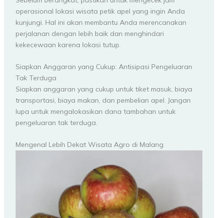
operasional lokasi wisata petik apel yang ingin Anda
kunjungi. Hal ini akan membantu Anda merencanakan
perjalanan dengan lebih baik dan menghindari
kekecewaan karena lokasi tutup.
Siapkan Anggaran yang Cukup: Antisipasi Pengeluaran
Tak Terduga
Siapkan anggaran yang cukup untuk tiket masuk, biaya
transportasi, biaya makan, dan pembelian apel. Jangan
lupa untuk mengalokasikan dana tambahan untuk
pengeluaran tak terduga.
Mengenal Lebih Dekat Wisata Agro di Malang