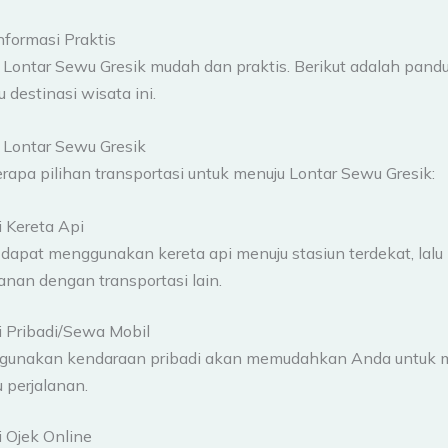
nformasi Praktis
Lontar Sewu Gresik mudah dan praktis. Berikut adalah pand
 destinasi wisata ini.
 Lontar Sewu Gresik
rapa pilihan transportasi untuk menuju Lontar Sewu Gresik:
i Kereta Api
dapat menggunakan kereta api menuju stasiun terdekat, lalu
lanan dengan transportasi lain.
i Pribadi/Sewa Mobil
unakan kendaraan pribadi akan memudahkan Anda untuk 
 perjalanan.
i Ojek Online