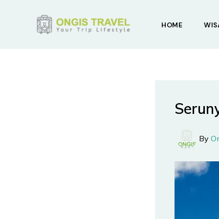
Skip
to
HOME
WIS
content
Seruny
By
O