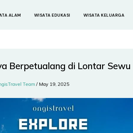
ATA ALAM
WISATA EDUKASI
WISATA KELUARGA
a Berpetualang di Lontar Sewu 
ngisTravel Team
/
May 19, 2025