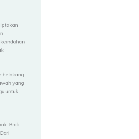
iptakan
an
 keindahan
uk
r belakang
sawah yang
gu untuk
ik. Baik
Dari