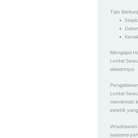
Tips Berkun
Siapk
Datan
Kenak
Mengapa Ha
Lontar Sewu
alasannya:
Pengalaman 
Lontar Sew
menikmati k
estetik ya
Wisatawan 
suasana ya