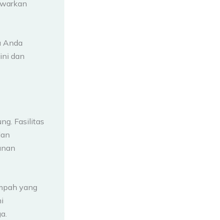
awarkan
a Anda
ini dan
g. Fasilitas
dan
anan
ampah yang
i
a.