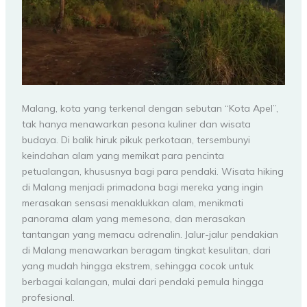
Malang, kota yang terkenal dengan sebutan “Kota Apel”,
tak hanya menawarkan pesona kuliner dan wisata
budaya. Di balik hiruk pikuk perkotaan, tersembunyi
keindahan alam yang memikat para pencinta
petualangan, khususnya bagi para pendaki. Wisata hiking
di Malang menjadi primadona bagi mereka yang ingin
merasakan sensasi menaklukkan alam, menikmati
panorama alam yang memesona, dan merasakan
tantangan yang memacu adrenalin. Jalur-jalur pendakian
di Malang menawarkan beragam tingkat kesulitan, dari
yang mudah hingga ekstrem, sehingga cocok untuk
berbagai kalangan, mulai dari pendaki pemula hingga
profesional.