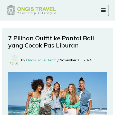
Skip
to
content
7 Pilihan Outfit ke Pantai Bali
yang Cocok Pas Liburan
By
OngisTravel Team
/
November 13, 2024