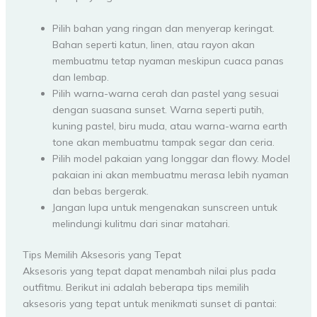
Pilih bahan yang ringan dan menyerap keringat.
Bahan seperti katun, linen, atau rayon akan
membuatmu tetap nyaman meskipun cuaca panas
dan lembap.
Pilih warna-warna cerah dan pastel yang sesuai
dengan suasana sunset. Warna seperti putih,
kuning pastel, biru muda, atau warna-warna earth
tone akan membuatmu tampak segar dan ceria.
Pilih model pakaian yang longgar dan flowy. Model
pakaian ini akan membuatmu merasa lebih nyaman
dan bebas bergerak.
Jangan lupa untuk mengenakan sunscreen untuk
melindungi kulitmu dari sinar matahari.
Tips Memilih Aksesoris yang Tepat
Aksesoris yang tepat dapat menambah nilai plus pada
outfitmu. Berikut ini adalah beberapa tips memilih
aksesoris yang tepat untuk menikmati sunset di pantai: