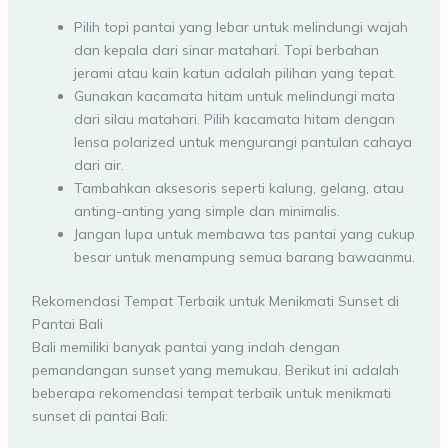
Pilih topi pantai yang lebar untuk melindungi wajah
dan kepala dari sinar matahari. Topi berbahan
jerami atau kain katun adalah pilihan yang tepat.
Gunakan kacamata hitam untuk melindungi mata
dari silau matahari. Pilih kacamata hitam dengan
lensa polarized untuk mengurangi pantulan cahaya
dari air.
Tambahkan aksesoris seperti kalung, gelang, atau
anting-anting yang simple dan minimalis.
Jangan lupa untuk membawa tas pantai yang cukup
besar untuk menampung semua barang bawaanmu.
Rekomendasi Tempat Terbaik untuk Menikmati Sunset di
Pantai Bali
Bali memiliki banyak pantai yang indah dengan
pemandangan sunset yang memukau. Berikut ini adalah
beberapa rekomendasi tempat terbaik untuk menikmati
sunset di pantai Bali: