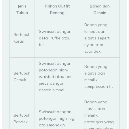
Jenis
Pilihan Outfit
Bahan dan
Tubuh
Renang
Desain
Bahan yang
Swimsuit dengan
lembut dan
Bertubuh
detail ruffle atau
elastis seperti
Kurus
frill
nylon atau
spandex
Swimsuit dengan
Bahan yang
potongan high-
Bertubuh
elastis dan
waisted atau one-
Gemuk
memiliki
piece dengan
compression fit
desain simpel
Bahan yang
elastis dan
Swimsuit dengan
Bertubuh
memiliki
potongan high-leg
Pendek
potongan yang
atau monokini
memanjangkan