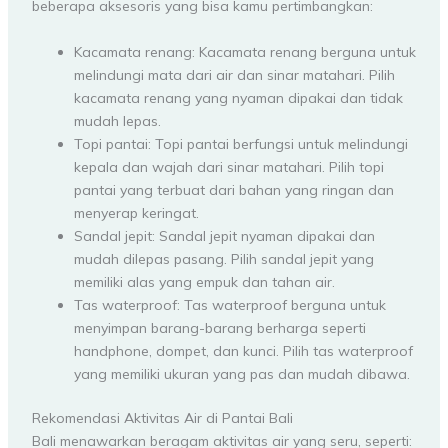
beberapa aksesoris yang bisa kamu pertimbangkan:
Kacamata renang: Kacamata renang berguna untuk
melindungi mata dari air dan sinar matahari. Pilih
kacamata renang yang nyaman dipakai dan tidak
mudah lepas.
Topi pantai: Topi pantai berfungsi untuk melindungi
kepala dan wajah dari sinar matahari. Pilih topi
pantai yang terbuat dari bahan yang ringan dan
menyerap keringat.
Sandal jepit: Sandal jepit nyaman dipakai dan
mudah dilepas pasang. Pilih sandal jepit yang
memiliki alas yang empuk dan tahan air.
Tas waterproof: Tas waterproof berguna untuk
menyimpan barang-barang berharga seperti
handphone, dompet, dan kunci. Pilih tas waterproof
yang memiliki ukuran yang pas dan mudah dibawa.
Rekomendasi Aktivitas Air di Pantai Bali
Bali menawarkan beragam aktivitas air yang seru, seperti: