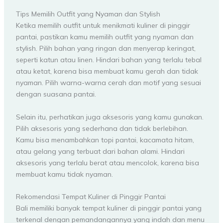
Tips Memilih Outfit yang Nyaman dan Stylish
Ketika memilih outfit untuk menikmati kuliner di pinggir
pantai, pastikan kamu memilih outfit yang nyaman dan
stylish. Pilih bahan yang ringan dan menyerap keringat,
seperti katun atau linen. Hindari bahan yang terlalu tebal
atau ketat, karena bisa membuat kamu gerah dan tidak
nyaman. Pilih warna-warna cerah dan motif yang sesuai
dengan suasana pantai.
Selain itu, perhatikan juga aksesoris yang kamu gunakan.
Pilih aksesoris yang sederhana dan tidak berlebihan.
Kamu bisa menambahkan topi pantai, kacamata hitam,
atau gelang yang terbuat dari bahan alami. Hindari
aksesoris yang terlalu berat atau mencolok, karena bisa
membuat kamu tidak nyaman.
Rekomendasi Tempat Kuliner di Pinggir Pantai
Bali memiliki banyak tempat kuliner di pinggir pantai yang
terkenal dengan pemandangannya yang indah dan menu