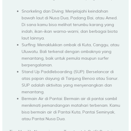
Snorkeling dan Diving: Menjelajahi keindahan
bawah laut di Nusa Dua, Padang Bai, atau Amed.
Di sana kamu bisa melihat terumbu karang yang
indah, ikan-ikan warna-warni, dan berbagai biota
laut lainnya.
Surfing: Menaklukkan ombak di Kuta, Canggu, atau
Uluwatu. Bali terkenal dengan ombaknya yang
menantang, baik untuk pemula maupun surfer
berpengalaman.
Stand Up Paddleboarding (SUP): Berselancar di
atas papan dayung di Tanjung Benoa atau Sanur.
SUP adalah aktivitas yang menyenangkan dan
menantang.
Bermain Air di Pantai: Bermain air di pantai sambil
menikmati pemandangan matahari terbenam. Kamu
bisa bermain air di Pantai Kuta, Pantai Seminyak,
atau Pantai Nusa Dua.