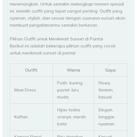
menenangkan. Untuk semakin melengkapi momen spesial
ini, memilih outfit yang tepat sangat penting. Outfit yang
nyaman, stylish, dan sesuai dengan suasana sunset akan
membuat pengalamanmu semakin berkesan.
Pilihan Outfit untuk Menikmati Sunset di Pantai
Berikut ini adalah beberapa pilihan outfit yang cocok
untuk menikmati sunset di pantai:
Outfit
Warna
Gaya
Putih, kuning
Flowy,
Maxi Dress
pastel, biru
feminin,
muda
kasual
Hijau toska,
Elegan,
Kaftan
oranye, merah
longgar,
bata
nyaman
Kemeja Flanel
Biru dongker,
Kasual,