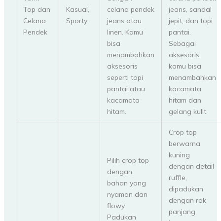
Top dan
Kasual,
celana pendek
jeans, sandal
Celana
Sporty
jeans atau
jepit, dan topi
Pendek
linen. Kamu
pantai.
bisa
Sebagai
menambahkan
aksesoris,
aksesoris
kamu bisa
seperti topi
menambahkan
pantai atau
kacamata
kacamata
hitam dan
hitam.
gelang kulit.
Crop top
berwarna
kuning
Pilih crop top
dengan detail
dengan
ruffle,
bahan yang
dipadukan
nyaman dan
dengan rok
flowy.
panjang
Padukan