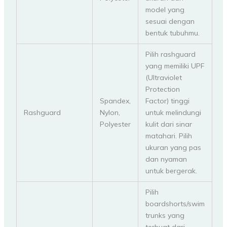
model yang
sesuai dengan
bentuk tubuhmu.
Pilih rashguard
yang memiliki UPF
(Ultraviolet
Protection
Spandex,
Factor) tinggi
Rashguard
Nylon,
untuk melindungi
Polyester
kulit dari sinar
matahari. Pilih
ukuran yang pas
dan nyaman
untuk bergerak.
Pilih
boardshorts/swim
trunks yang