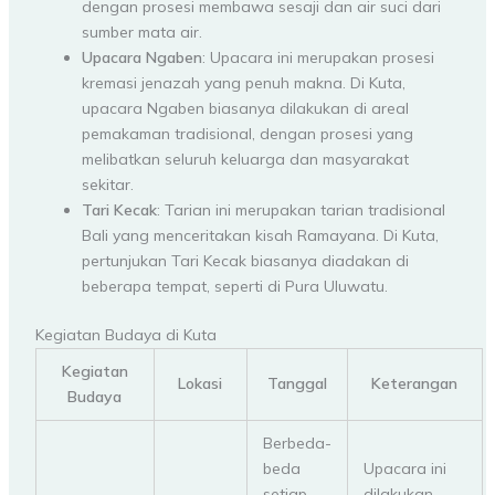
dengan prosesi membawa sesaji dan air suci dari
sumber mata air.
Upacara Ngaben
: Upacara ini merupakan prosesi
kremasi jenazah yang penuh makna. Di Kuta,
upacara Ngaben biasanya dilakukan di areal
pemakaman tradisional, dengan prosesi yang
melibatkan seluruh keluarga dan masyarakat
sekitar.
Tari Kecak
: Tarian ini merupakan tarian tradisional
Bali yang menceritakan kisah Ramayana. Di Kuta,
pertunjukan Tari Kecak biasanya diadakan di
beberapa tempat, seperti di Pura Uluwatu.
Kegiatan Budaya di Kuta
Kegiatan
Lokasi
Tanggal
Keterangan
Budaya
Berbeda-
beda
Upacara ini
setiap
dilakukan