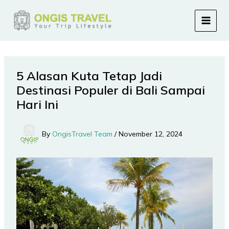
Skip
to
content
5 Alasan Kuta Tetap Jadi
Destinasi Populer di Bali Sampai
Hari Ini
By
OngisTravel Team
/
November 12, 2024