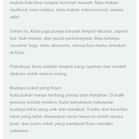
makan kaki lima sampai restoran mewah. Mau makan
seafood, nasi campur, atau kuliner internasional, semua
ada!
Selain itu, Kuta juga punya banyak tempat hiburan, seperti
bar, klub malam, dan pusat perbelanjaan. Mau belanja
souvenir, baju, atau aksesoris, semua bisa kamu temukan
di Kuta.
Pokoknya, Kuta adalah tempat yang nyaman dan mudah
diakses untuk semua orang.
Budaya Lokal yang Kaya
Kuta bukan hanya tentang pantai dan matahari. Di balik
pesona wisata modern, Kuta menyimpan kekayaan
budaya lokal yang unik dan memikat. Tradisi dan kearifan
lokal yang telah diwariskan turun temurun masih terasa
kuat, dan justru inilah yang membuat Kuta semakin
istimewa.