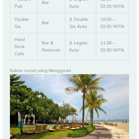
Bar
Pub
Kuta
02.00 WITA
Double
Jl. Double
16.00 –
Bar
Six
Six, Kuta
02.00 WITA
Hard
Bar &
Jl. Legian,
11.00 –
Rock
Restoran
Kuta
02.00 WITA
Cafe
Kuliner Lezat yang Menggoda