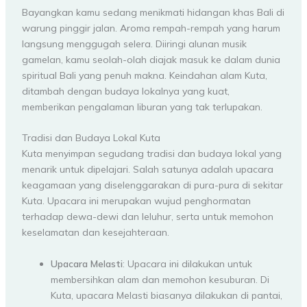
Bayangkan kamu sedang menikmati hidangan khas Bali di
warung pinggir jalan. Aroma rempah-rempah yang harum
langsung menggugah selera. Diiringi alunan musik
gamelan, kamu seolah-olah diajak masuk ke dalam dunia
spiritual Bali yang penuh makna. Keindahan alam Kuta,
ditambah dengan budaya lokalnya yang kuat,
memberikan pengalaman liburan yang tak terlupakan.
Tradisi dan Budaya Lokal Kuta
Kuta menyimpan segudang tradisi dan budaya lokal yang
menarik untuk dipelajari. Salah satunya adalah upacara
keagamaan yang diselenggarakan di pura-pura di sekitar
Kuta. Upacara ini merupakan wujud penghormatan
terhadap dewa-dewi dan leluhur, serta untuk memohon
keselamatan dan kesejahteraan.
Upacara Melasti
: Upacara ini dilakukan untuk
membersihkan alam dan memohon kesuburan. Di
Kuta, upacara Melasti biasanya dilakukan di pantai,