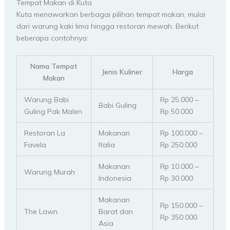
Tempat Makan di Kuta
Kuta menawarkan berbagai pilihan tempat makan, mulai
dari warung kaki lima hingga restoran mewah. Berikut
beberapa contohnya:
Nama Tempat
Jenis Kuliner
Harga
Makan
Warung Babi
Rp 25.000 –
Babi Guling
Guling Pak Malen
Rp 50.000
Restoran La
Makanan
Rp 100.000 –
Favela
Italia
Rp 250.000
Makanan
Rp 10.000 –
Warung Murah
Indonesia
Rp 30.000
Makanan
Rp 150.000 –
The Lawn
Barat dan
Rp 350.000
Asia