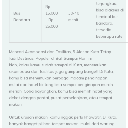
terjangkau,
Rp
bisa diakses di
Bus
15.000
30-40
terminal bus
Bandara
– Rp
menit
bandara,
25.000
tersedia
beberapa rute
Mencari Akomodasi dan Fasilitas, 5 Alasan Kuta Tetap
Jadi Destinasi Populer di Bali Sampai Hari Ini
Nah, kalau kamu sudah sampai di Kuta, menemukan
akomodasi dan fasilitas juga gampang banget! Di Kuta,
kamu bisa menemukan berbagai macam penginapan,
mulai dari hotel bintang lima sampai penginapan murah
meriah. Coba bayangkan, kamu bisa memilih hotel yang
dekat dengan pantai, pusat perbelanjaan, atau tempat
makan.
Untuk urusan makan, kamu nggak perlu khawatir. Di Kuta,
banyak banget pilihan tempat makan, mulai dari warung