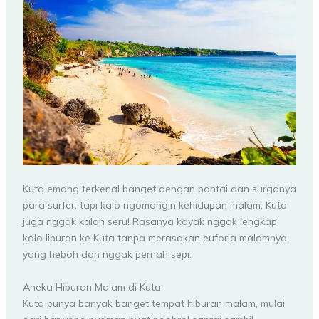
Kuta emang terkenal banget dengan pantai dan surganya
para surfer, tapi kalo ngomongin kehidupan malam, Kuta
juga nggak kalah seru! Rasanya kayak nggak lengkap
kalo liburan ke Kuta tanpa merasakan euforia malamnya
yang heboh dan nggak pernah sepi.
Aneka Hiburan Malam di Kuta
Kuta punya banyak banget tempat hiburan malam, mulai