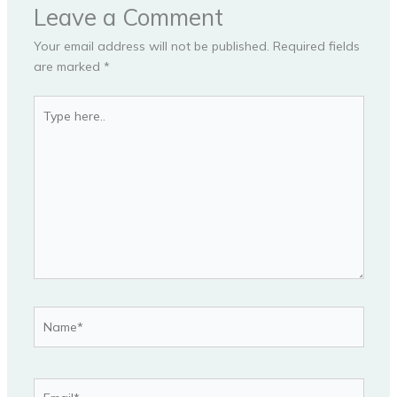
Leave a Comment
Your email address will not be published.
Required fields
are marked
*
Type
here..
Name*
Email*