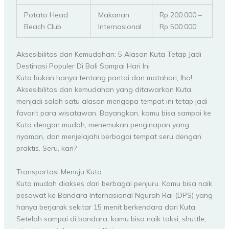
Potato Head
Makanan
Rp 200.000 –
Beach Club
Internasional
Rp 500.000
Aksesibilitas dan Kemudahan: 5 Alasan Kuta Tetap Jadi
Destinasi Populer Di Bali Sampai Hari Ini
Kuta bukan hanya tentang pantai dan matahari, lho!
Aksesibilitas dan kemudahan yang ditawarkan Kuta
menjadi salah satu alasan mengapa tempat ini tetap jadi
favorit para wisatawan. Bayangkan, kamu bisa sampai ke
Kuta dengan mudah, menemukan penginapan yang
nyaman, dan menjelajahi berbagai tempat seru dengan
praktis. Seru, kan?
Transportasi Menuju Kuta
Kuta mudah diakses dari berbagai penjuru. Kamu bisa naik
pesawat ke Bandara Internasional Ngurah Rai (DPS) yang
hanya berjarak sekitar 15 menit berkendara dari Kuta.
Setelah sampai di bandara, kamu bisa naik taksi, shuttle,