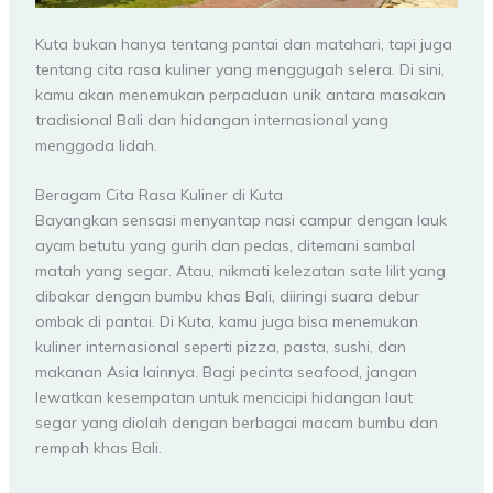
Kuta bukan hanya tentang pantai dan matahari, tapi juga
tentang cita rasa kuliner yang menggugah selera. Di sini,
kamu akan menemukan perpaduan unik antara masakan
tradisional Bali dan hidangan internasional yang
menggoda lidah.
Beragam Cita Rasa Kuliner di Kuta
Bayangkan sensasi menyantap nasi campur dengan lauk
ayam betutu yang gurih dan pedas, ditemani sambal
matah yang segar. Atau, nikmati kelezatan sate lilit yang
dibakar dengan bumbu khas Bali, diiringi suara debur
ombak di pantai. Di Kuta, kamu juga bisa menemukan
kuliner internasional seperti pizza, pasta, sushi, dan
makanan Asia lainnya. Bagi pecinta seafood, jangan
lewatkan kesempatan untuk mencicipi hidangan laut
segar yang diolah dengan berbagai macam bumbu dan
rempah khas Bali.