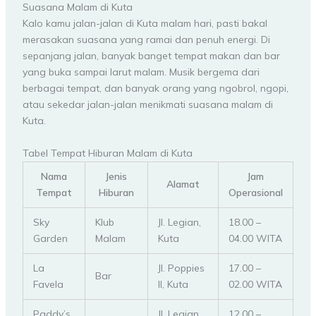
Suasana Malam di Kuta
Kalo kamu jalan-jalan di Kuta malam hari, pasti bakal
merasakan suasana yang ramai dan penuh energi. Di
sepanjang jalan, banyak banget tempat makan dan bar
yang buka sampai larut malam. Musik bergema dari
berbagai tempat, dan banyak orang yang ngobrol, ngopi,
atau sekedar jalan-jalan menikmati suasana malam di
Kuta.
Tabel Tempat Hiburan Malam di Kuta
Nama
Jenis
Jam
Alamat
Tempat
Hiburan
Operasional
Sky
Klub
Jl. Legian,
18.00 –
Garden
Malam
Kuta
04.00 WITA
La
Jl. Poppies
17.00 –
Bar
Favela
II, Kuta
02.00 WITA
Paddy’s
Jl. Legian,
12.00 –