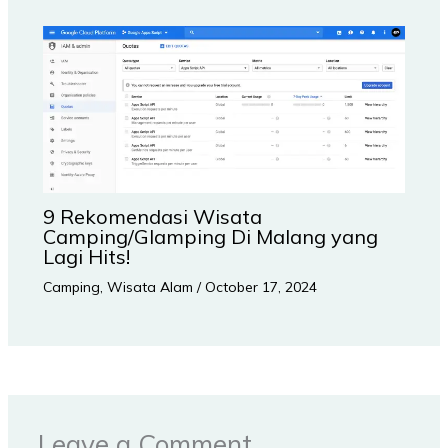
9 Rekomendasi Wisata
Camping/Glamping Di Malang yang
Lagi Hits!
Camping
,
Wisata Alam
/
October 17, 2024
Leave a Comment