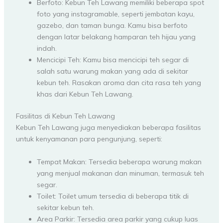
Berfoto: Kebun Teh Lawang memiliki beberapa spot
foto yang instagramable, seperti jembatan kayu,
gazebo, dan taman bunga. Kamu bisa berfoto
dengan latar belakang hamparan teh hijau yang
indah.
Mencicipi Teh: Kamu bisa mencicipi teh segar di
salah satu warung makan yang ada di sekitar
kebun teh. Rasakan aroma dan cita rasa teh yang
khas dari Kebun Teh Lawang.
Fasilitas di Kebun Teh Lawang
Kebun Teh Lawang juga menyediakan beberapa fasilitas
untuk kenyamanan para pengunjung, seperti:
Tempat Makan: Tersedia beberapa warung makan
yang menjual makanan dan minuman, termasuk teh
segar.
Toilet: Toilet umum tersedia di beberapa titik di
sekitar kebun teh.
Area Parkir: Tersedia area parkir yang cukup luas