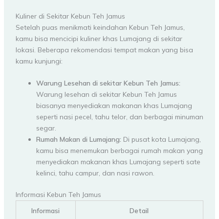
Kuliner di Sekitar Kebun Teh Jamus
Setelah puas menikmati keindahan Kebun Teh Jamus,
kamu bisa mencicipi kuliner khas Lumajang di sekitar
lokasi. Beberapa rekomendasi tempat makan yang bisa
kamu kunjungi:
Warung Lesehan di sekitar Kebun Teh Jamus:
Warung lesehan di sekitar Kebun Teh Jamus
biasanya menyediakan makanan khas Lumajang
seperti nasi pecel, tahu telor, dan berbagai minuman
segar.
Rumah Makan di Lumajang:
Di pusat kota Lumajang,
kamu bisa menemukan berbagai rumah makan yang
menyediakan makanan khas Lumajang seperti sate
kelinci, tahu campur, dan nasi rawon.
Informasi Kebun Teh Jamus
Informasi
Detail