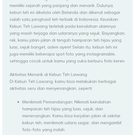
memiliki sejarah yang panjang dan menarik. Dulunya,
kebun teh ini dikelola oleh Belanda dan dikenal sebagai
salah satu penghasil teh terbaik di Indonesia. Keunikan
Kebun Teh Lawang terletak pada keindahan alamnya
yang masih terjaga dan udaranya yang sejuk. Bayangkan,
rek, kamu jalan-jalan di tengah hamparan teh hijau yang
luas, sejuk banget, adem ayem! Selain itu, kebun teh ini
juga memiliki beberapa spot foto yang instagramable,
sehingga cocok untuk kamu yang suka berburu foto keren.
Aktivitas Menarik di Kebun Teh Lawang
Di Kebun Teh Lawang, kamu bisa melakukan berbagai
aktivitas seru dan menyenangkan, seperti:
Menikmati Pemandangan: Nikmati keindahan
hamparan teh hijau yang luas, sejuk, dan
menenangkan. Kamu bisa berjalan-jalan di sekitar
kebun teh, menikmati udara segar, dan mengambil
foto-foto yang indah.