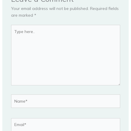
Your email address will not be published.
Required fields
are marked
*
Type
here..
Name*
Email*