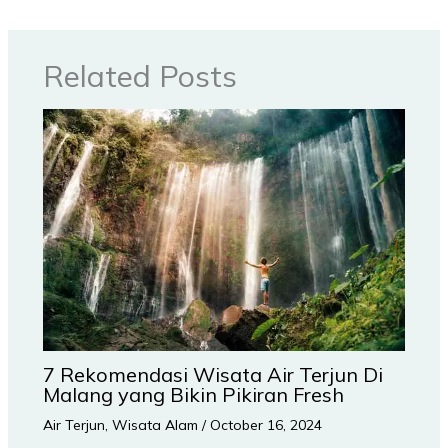
Related Posts
7 Rekomendasi Wisata Air Terjun Di
Malang yang Bikin Pikiran Fresh
Air Terjun
,
Wisata Alam
/
October 16, 2024