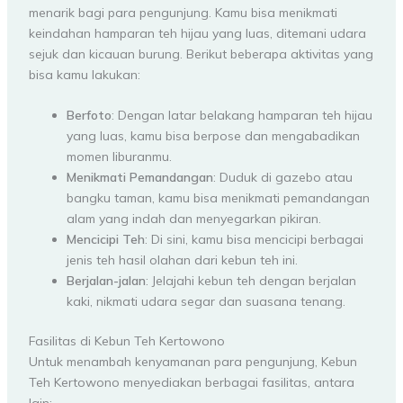
menarik bagi para pengunjung. Kamu bisa menikmati
keindahan hamparan teh hijau yang luas, ditemani udara
sejuk dan kicauan burung. Berikut beberapa aktivitas yang
bisa kamu lakukan:
Berfoto
: Dengan latar belakang hamparan teh hijau
yang luas, kamu bisa berpose dan mengabadikan
momen liburanmu.
Menikmati Pemandangan
: Duduk di gazebo atau
bangku taman, kamu bisa menikmati pemandangan
alam yang indah dan menyegarkan pikiran.
Mencicipi Teh
: Di sini, kamu bisa mencicipi berbagai
jenis teh hasil olahan dari kebun teh ini.
Berjalan-jalan
: Jelajahi kebun teh dengan berjalan
kaki, nikmati udara segar dan suasana tenang.
Fasilitas di Kebun Teh Kertowono
Untuk menambah kenyamanan para pengunjung, Kebun
Teh Kertowono menyediakan berbagai fasilitas, antara