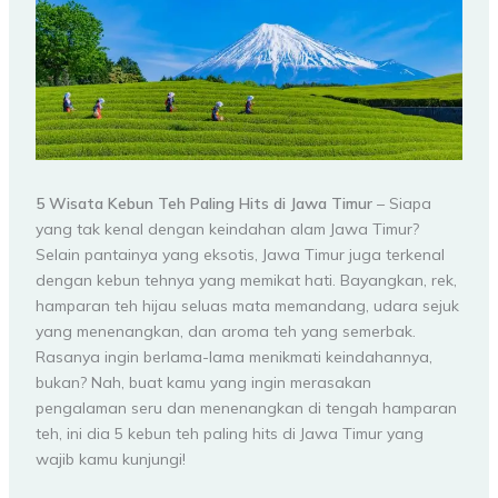
5 Wisata Kebun Teh Paling Hits di Jawa Timur
– Siapa
yang tak kenal dengan keindahan alam Jawa Timur?
Selain pantainya yang eksotis, Jawa Timur juga terkenal
dengan kebun tehnya yang memikat hati. Bayangkan, rek,
hamparan teh hijau seluas mata memandang, udara sejuk
yang menenangkan, dan aroma teh yang semerbak.
Rasanya ingin berlama-lama menikmati keindahannya,
bukan? Nah, buat kamu yang ingin merasakan
pengalaman seru dan menenangkan di tengah hamparan
teh, ini dia 5 kebun teh paling hits di Jawa Timur yang
wajib kamu kunjungi!