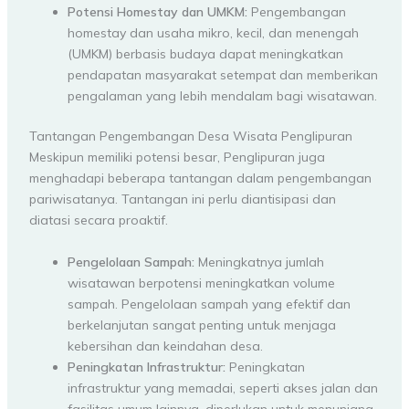
Potensi Homestay dan UMKM:
Pengembangan
homestay dan usaha mikro, kecil, dan menengah
(UMKM) berbasis budaya dapat meningkatkan
pendapatan masyarakat setempat dan memberikan
pengalaman yang lebih mendalam bagi wisatawan.
Tantangan Pengembangan Desa Wisata Penglipuran
Meskipun memiliki potensi besar, Penglipuran juga
menghadapi beberapa tantangan dalam pengembangan
pariwisatanya. Tantangan ini perlu diantisipasi dan
diatasi secara proaktif.
Pengelolaan Sampah:
Meningkatnya jumlah
wisatawan berpotensi meningkatkan volume
sampah. Pengelolaan sampah yang efektif dan
berkelanjutan sangat penting untuk menjaga
kebersihan dan keindahan desa.
Peningkatan Infrastruktur:
Peningkatan
infrastruktur yang memadai, seperti akses jalan dan
fasilitas umum lainnya, diperlukan untuk menunjang