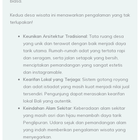
biasa.
Kedua desa wisata ini menawarkan pengalaman yang tak
terlupakan!
Keunikan Arsitektur Tradisional:
Tata ruang desa
yang unik dan terawat dengan baik menjadi daya
tarik utama. Rumah-rumah adat yang tertata rapi
dan seragam, serta jalan setapak yang bersih,
menciptakan pemandangan yang sangat estetis
dan instagramable.
Kearifan Lokal yang Terjaga:
Sistem gotong royong
dan adat istiadat yang masih kuat menjadi nilai jual
tersendiri. Pengunjung dapat merasakan kearifan
lokal Bali yang autentik.
Keindahan Alam Sekitar:
Keberadaan alam sekitar
yang masih asri dan hijau menambah daya tarik
Penglipuran. Udara sejuk dan pemandangan alam
yang indah memberikan pengalaman wisata yang
menyegarkan.