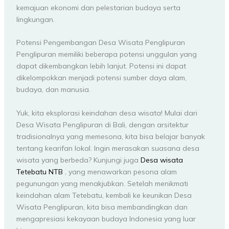
kemajuan ekonomi dan pelestarian budaya serta
lingkungan.
Potensi Pengembangan Desa Wisata Penglipuran
Penglipuran memiliki beberapa potensi unggulan yang
dapat dikembangkan lebih lanjut. Potensi ini dapat
dikelompokkan menjadi potensi sumber daya alam,
budaya, dan manusia.
Yuk, kita eksplorasi keindahan desa wisata! Mulai dari
Desa Wisata Penglipuran di Bali, dengan arsitektur
tradisionalnya yang memesona, kita bisa belajar banyak
tentang kearifan lokal. Ingin merasakan suasana desa
wisata yang berbeda? Kunjungi juga
Desa wisata
Tetebatu NTB
, yang menawarkan pesona alam
pegunungan yang menakjubkan. Setelah menikmati
keindahan alam Tetebatu, kembali ke keunikan Desa
Wisata Penglipuran, kita bisa membandingkan dan
mengapresiasi kekayaan budaya Indonesia yang luar