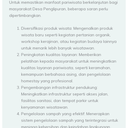
Untuk memastikan manfaat pariwisata berkelanjutan bagi
masyarakat Desa Penglipuran, beberapa saran perlu
dipertimbangkan.
Diversifikasi produk wisata: Mengenalkan produk
wisata baru seperti kegiatan pertanian organik,
workshop kerajinan, atau kegiatan budaya lainnya
untuk menarik lebih banyak wisatawan.
Peningkatan kualitas layanan: Memberikan
pelatihan kepada masyarakat untuk meningkatkan
kualitas layanan pariwisata, seperti keramahan,
kemampuan berbahasa asing, dan pengelolaan
homestay yang profesional.
Pengembangan infrastruktur pendukung:
Meningkatkan infrastruktur seperti akses jalan,
fasilitas sanitasi, dan tempat parkir untuk
kenyamanan wisatawan.
Pengelolaan sampah yang efektif: Menerapkan
sistem pengelolaan sampah yang terintegrasi untuk
menjaga kebersihan dan keindahan lingkungan