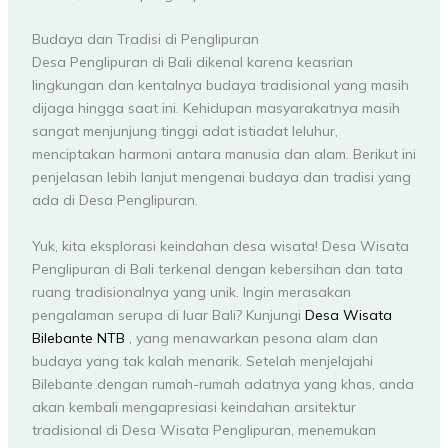
Budaya dan Tradisi di Penglipuran
Desa Penglipuran di Bali dikenal karena keasrian
lingkungan dan kentalnya budaya tradisional yang masih
dijaga hingga saat ini. Kehidupan masyarakatnya masih
sangat menjunjung tinggi adat istiadat leluhur,
menciptakan harmoni antara manusia dan alam. Berikut ini
penjelasan lebih lanjut mengenai budaya dan tradisi yang
ada di Desa Penglipuran.
Yuk, kita eksplorasi keindahan desa wisata! Desa Wisata
Penglipuran di Bali terkenal dengan kebersihan dan tata
ruang tradisionalnya yang unik. Ingin merasakan
pengalaman serupa di luar Bali? Kunjungi
Desa Wisata
Bilebante NTB
, yang menawarkan pesona alam dan
budaya yang tak kalah menarik. Setelah menjelajahi
Bilebante dengan rumah-rumah adatnya yang khas, anda
akan kembali mengapresiasi keindahan arsitektur
tradisional di Desa Wisata Penglipuran, menemukan