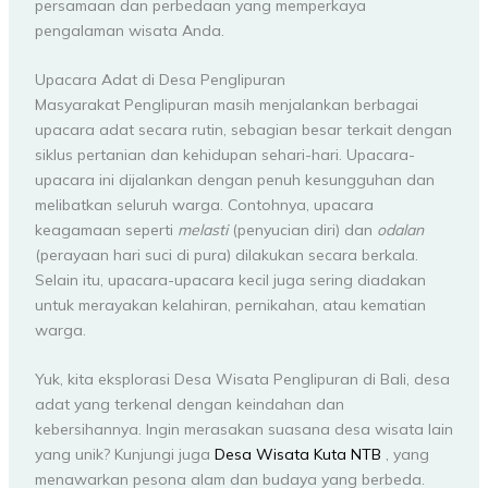
persamaan dan perbedaan yang memperkaya
pengalaman wisata Anda.
Upacara Adat di Desa Penglipuran
Masyarakat Penglipuran masih menjalankan berbagai
upacara adat secara rutin, sebagian besar terkait dengan
siklus pertanian dan kehidupan sehari-hari. Upacara-
upacara ini dijalankan dengan penuh kesungguhan dan
melibatkan seluruh warga. Contohnya, upacara
keagamaan seperti
melasti
(penyucian diri) dan
odalan
(perayaan hari suci di pura) dilakukan secara berkala.
Selain itu, upacara-upacara kecil juga sering diadakan
untuk merayakan kelahiran, pernikahan, atau kematian
warga.
Yuk, kita eksplorasi Desa Wisata Penglipuran di Bali, desa
adat yang terkenal dengan keindahan dan
kebersihannya. Ingin merasakan suasana desa wisata lain
yang unik? Kunjungi juga
Desa Wisata Kuta NTB
, yang
menawarkan pesona alam dan budaya yang berbeda.