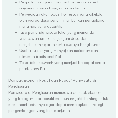
Penjualan kerajinan tangan tradisional seperti
anyaman, ukiran kayu, dan kain tenun.
Penyediaan akomodasi homestay yang dikelola
oleh warga desa sendiri, memberikan pengalaman
menginap yang autentik.
Jasa pemandu wisata lokal yang memandu
wisatawan untuk menjelajahi desa dan
menjelaskan sejarah serta budaya Penglipuran.
Usaha kuliner yang menyajikan makanan dan
minuman tradisional Bali.
Toko-toko souvenir yang menjual berbagai pernak-
pernik khas Bali.
Dampak Ekonomi Positif dan Negatif Pariwisata di
Penglipuran
Pariwisata di Penglipuran membawa dampak ekonomi
yang beragam, baik positif maupun negatif. Penting untuk
memahami keduanya agar dapat menerapkan strategi
pengembangan yang berkelanjutan.