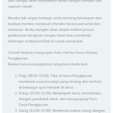
dan hangat akan menyambut Anda dengan senyum dan
sapaan ramah.
Mereka tak segan berbagi cerita tentang kehidupan dan
budaya mereka, membuat interaksi terasa personal dan
berkesan. Anda mungkin akan diajak melihat proses
pembuatan kerajinan tangan lokal atau menikmati
hidangan tradisional Bali di rumah penduduk.
Contoh Itinerary Kunjungan Satu Hari ke Desa Wisata
Penglipuran
Berikut rencana perjalanan yang bisa Anda ikuti:
Pagi (08.00-10.00): Tiba di Desa Penglipuran,
menikmati suasana pagi yang tenang dan berfoto
di berbagai spot menarik di desa.
Siang (10.00-12.00): Menjelajahi desa, berinteraksi
dengan penduduk lokal, dan mengunjungi Pura
Desa Penglipuran.
Siang (12.00-13.00): Menikmati makan siang dengan