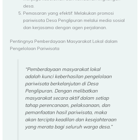
desa.
Pemasaran yang efektif: Melakukan promosi
pariwisata Desa Penglipuran melalui media sosial
dan kerjasama dengan agen perjalanan.
Pentingnya Pemberdayaan Masyarakat Lokal dalam
Pengelolaan Pariwisata
“Pemberdayaan masyarakat lokal
adalah kunci keberhasilan pengelolaan
pariwisata berkelanjutan di Desa
Penglipuran. Dengan melibatkan
masyarakat secara aktif dalam setiap
tahap perencanaan, pelaksanaan, dan
pemanfaatan hasil pariwisata, maka
akan tercipta keadilan dan kesejahteraan
yang merata bagi seluruh warga desa.”