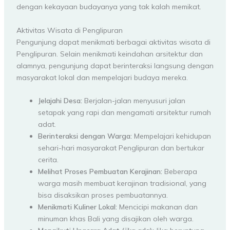
dengan kekayaan budayanya yang tak kalah memikat.
Aktivitas Wisata di Penglipuran
Pengunjung dapat menikmati berbagai aktivitas wisata di
Penglipuran. Selain menikmati keindahan arsitektur dan
alamnya, pengunjung dapat berinteraksi langsung dengan
masyarakat lokal dan mempelajari budaya mereka.
Jelajahi Desa:
Berjalan-jalan menyusuri jalan
setapak yang rapi dan mengamati arsitektur rumah
adat.
Berinteraksi dengan Warga:
Mempelajari kehidupan
sehari-hari masyarakat Penglipuran dan bertukar
cerita.
Melihat Proses Pembuatan Kerajinan:
Beberapa
warga masih membuat kerajinan tradisional, yang
bisa disaksikan proses pembuatannya.
Menikmati Kuliner Lokal:
Mencicipi makanan dan
minuman khas Bali yang disajikan oleh warga.