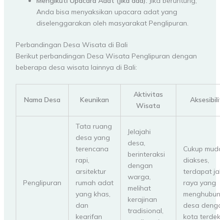
Mengikuti Upacara Adat (jika ada):
Jika beruntung,
Anda bisa menyaksikan upacara adat yang
diselenggarakan oleh masyarakat Penglipuran.
Perbandingan Desa Wisata di Bali
Berikut perbandingan Desa Wisata Penglipuran dengan
beberapa desa wisata lainnya di Bali:
Aktivitas
Nama Desa
Keunikan
Aksesibil
Wisata
Tata ruang
Jelajahi
desa yang
desa,
terencana
Cukup mud
berinteraksi
rapi,
diakses,
dengan
arsitektur
terdapat ja
warga,
Penglipuran
rumah adat
raya yang
melihat
yang khas,
menghubu
kerajinan
dan
desa deng
tradisional,
kearifan
kota terdek