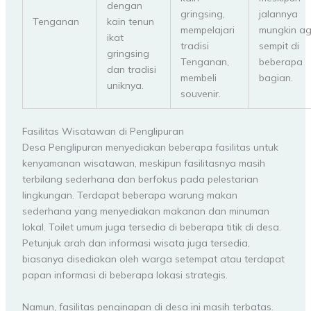
dengan
gringsing,
jalannya
Tenganan
kain tenun
mempelajari
mungkin a
ikat
tradisi
sempit di
gringsing
Tenganan,
beberapa
dan tradisi
membeli
bagian.
uniknya.
souvenir.
Fasilitas Wisatawan di Penglipuran
Desa Penglipuran menyediakan beberapa fasilitas untuk
kenyamanan wisatawan, meskipun fasilitasnya masih
terbilang sederhana dan berfokus pada pelestarian
lingkungan. Terdapat beberapa warung makan
sederhana yang menyediakan makanan dan minuman
lokal. Toilet umum juga tersedia di beberapa titik di desa.
Petunjuk arah dan informasi wisata juga tersedia,
biasanya disediakan oleh warga setempat atau terdapat
papan informasi di beberapa lokasi strategis.
Namun, fasilitas penginapan di desa ini masih terbatas.