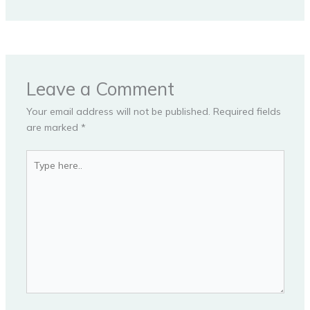
Leave a Comment
Your email address will not be published.
Required fields
are marked
*
Type
here..