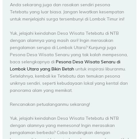
Anda sekarang juga dan rasakan sendiri pesona
Tetebatu yang luar biasa. Jangan lewatkan kesempatan
untuk menjelajahi surga tersembunyi di Lombok Timur ini!
Yuk, jelajahi keindahan Desa Wisata Tetebatu di NTB
dengan alamnya yang masih asri! Ingin merasakan
pengalaman serupa di Lombok Utara? Kunjungi juga
Pesona Desa Wisata Senaru yang tak kalah mempesona,
baca selengkapnya di
Pesona Desa Wisata Senaru di
Lombok Utara yang Bikin Betah
untuk inspirasi liburanmu.
Setelahnya, kembali ke Tetebatu dan temukan pesona
uniknya sendiri, seperti kebudayaan lokal yang kental dan
panorama alam yang memikat.
Rencanakan petualanganmu sekarang!
Yuk, jelajahi keindahan Desa Wisata Tetebatu di NTB
dengan alamnya yang memesona! Ingin merasakan
pengalaman berbeda? Coba bandingkan dengan