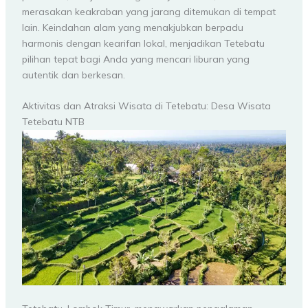
merasakan keakraban yang jarang ditemukan di tempat
lain. Keindahan alam yang menakjubkan berpadu
harmonis dengan kearifan lokal, menjadikan Tetebatu
pilihan tepat bagi Anda yang mencari liburan yang
autentik dan berkesan.
Aktivitas dan Atraksi Wisata di Tetebatu: Desa Wisata
Tetebatu NTB