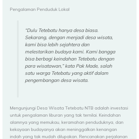
Pengalaman Penduduk Lokal
“Dulu Tetebatu hanya desa biasa.
Sekarang, dengan menjadi desa wisata,
kami bisa lebih sejahtera dan
melestarikan budaya kami. Kami bangga
bisa berbagi keindahan Tetebatu dengan
para wisatawan,” kata Pak Made, salah
satu warga Tetebatu yang aktif dalam
pengembangan desa wisata.
Mengunjungi Desa Wisata Tetebatu NTB adalah investasi
untuk pengalaman liburan yang tak ternilai. Keindahan
alamnya yang memukau, keramahan penduduknya, dan
kekayaan budayanya akan meninggalkan kenangan
indah yang tak mudah dilupakan. Rencanakan perjalanan