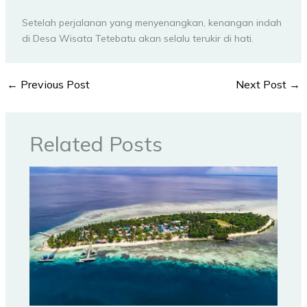
Setelah perjalanan yang menyenangkan, kenangan indah
di Desa Wisata Tetebatu akan selalu terukir di hati.
←
Previous Post
Next Post
→
Related Posts