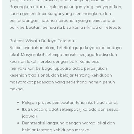
Bayangkan udara sejuk pegunungan yang menyegarkan,
suara gemericik air sungai yang menenangkan, dan
pemandangan matahari terbenam yang memesona di
balik perbukitan. Semua itu bisa kamu nikmati di Tetebatu.
Potensi Wisata Budaya Tetebatu
Selain keindahan alam, Tetebatu juga kaya akan budaya
lokal. Masyarakat setempat masih menjaga tradisi dan
kearifan lokal mereka dengan baik. Kamu bisa
menyaksikan berbagai upacara adat, pertunjukan
kesenian tradisional, dan belajar tentang kehidupan
masyarakat pedesaan yang sederhana namun penuh
makna.
Pelajari proses pembuatan tenun ikat tradisional.
Ikuti upacara adat setempat (jika ada dan sesuai
jadwal).
Berinteraksi langsung dengan warga lokal dan
belajar tentang kehidupan mereka.