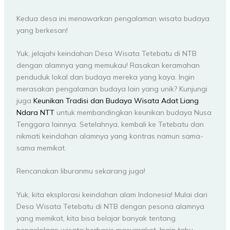
Kedua desa ini menawarkan pengalaman wisata budaya
yang berkesan!
Yuk, jelajahi keindahan Desa Wisata Tetebatu di NTB
dengan alamnya yang memukau! Rasakan keramahan
penduduk lokal dan budaya mereka yang kaya. Ingin
merasakan pengalaman budaya lain yang unik? Kunjungi
juga
Keunikan Tradisi dan Budaya Wisata Adat Liang
Ndara NTT
untuk membandingkan keunikan budaya Nusa
Tenggara lainnya. Setelahnya, kembali ke Tetebatu dan
nikmati keindahan alamnya yang kontras namun sama-
sama memikat.
Rencanakan liburanmu sekarang juga!
Yuk, kita eksplorasi keindahan alam Indonesia! Mulai dari
Desa Wisata Tetebatu di NTB dengan pesona alamnya
yang memikat, kita bisa belajar banyak tentang
pengelolaan wisata berbasis masyarakat. Ingin tahu