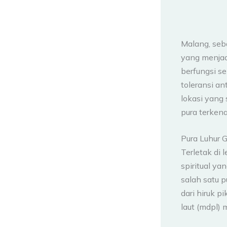
Malang, seb
yang menjad
berfungsi s
toleransi an
lokasi yang 
pura terkena
Pura Luhur G
Terletak di 
spiritual y
salah satu 
dari hiruk 
laut (mdpl) 