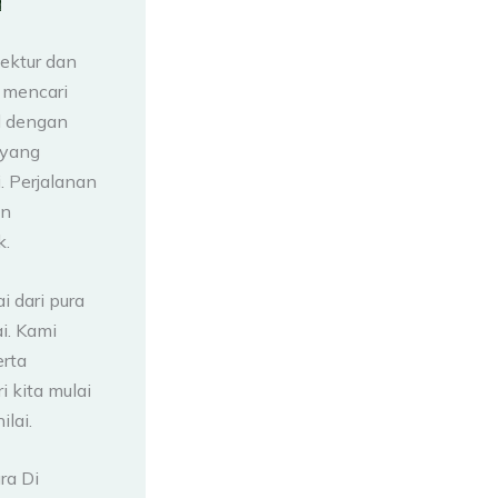
ektur dan
 mencari
l dengan
 yang
. Perjalanan
an
k.
i dari pura
i. Kami
erta
 kita mulai
ilai.
ra Di