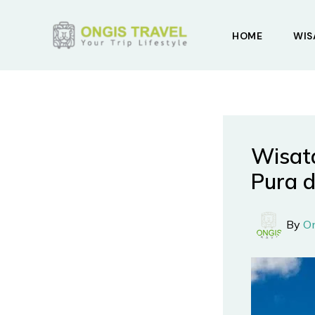
Skip
to
HOME
WIS
content
Wisata
Pura d
By
O