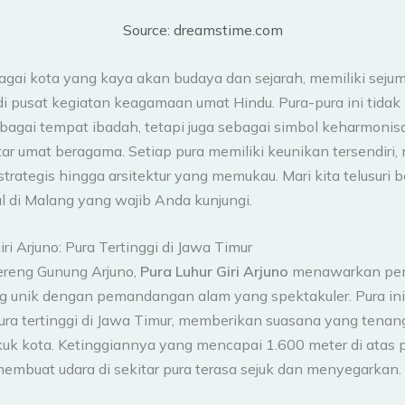
Source: dreamstime.com
agai kota yang kaya akan budaya dan sejarah, memiliki sejum
i pusat kegiatan keagamaan umat Hindu. Pura-pura ini tidak
ebagai tempat ibadah, tetapi juga sebagai simbol keharmonis
tar umat beragama. Setiap pura memiliki keunikan tersendiri, 
strategis hingga arsitektur yang memukau. Mari kita telusuri 
l di Malang yang wajib Anda kunjungi.
iri Arjuno: Pura Tertinggi di Jawa Timur
lereng Gunung Arjuno,
Pura Luhur Giri Arjuno
menawarkan pe
ang unik dengan pemandangan alam yang spektakuler. Pura in
pura tertinggi di Jawa Timur, memberikan suasana yang tenan
pikuk kota. Ketinggiannya yang mencapai 1.600 meter di atas
membuat udara di sekitar pura terasa sejuk dan menyegarkan.