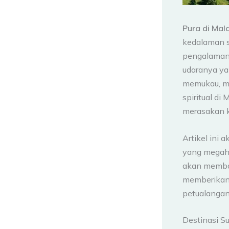
Pura di Mal
kedalaman s
pengalaman 
udaranya ya
memukau, ma
spiritual d
merasakan k
Artikel ini 
yang megah d
akan membah
memberikan 
petualangan
Destinasi S