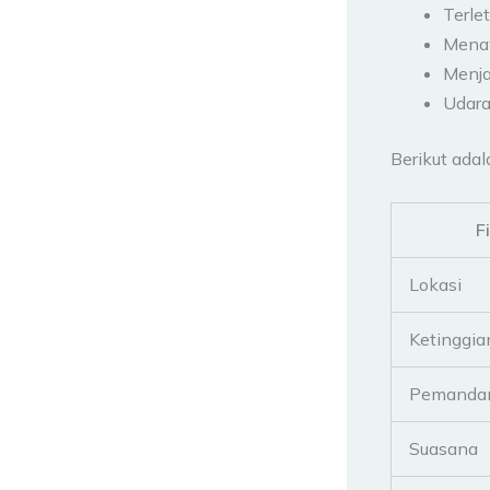
Terle
Mena
Menja
Udara
Berikut ada
F
Lokasi
Ketinggia
Pemanda
Suasana