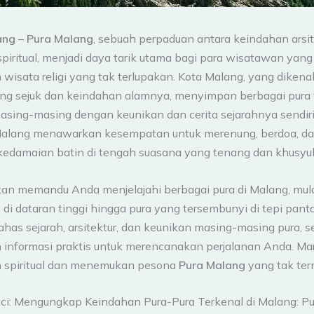
ang
–
Pura Malang
, sebuah perpaduan antara keindahan arsit
piritual, menjadi daya tarik utama bagi para wisatawan yang
wisata religi yang tak terlupakan. Kota Malang, yang dikena
ng sejuk dan keindahan alamnya, menyimpan berbagai pura
sing-masing dengan keunikan dan cerita sejarahnya sendiri
i Malang menawarkan kesempatan untuk merenung, berdoa, d
edamaian batin di tengah suasana yang tenang dan khusyu
akan memandu Anda menjelajahi berbagai pura di Malang, mula
i dataran tinggi hingga pura yang tersembunyi di tepi panta
as sejarah, arsitektur, dan keunikan masing-masing pura, s
informasi praktis untuk merencanakan perjalanan Anda. Mari
 spiritual dan menemukan pesona
Pura Malang
yang tak tern
uci: Mengungkap Keindahan Pura-Pura Terkenal di Malang: Pu