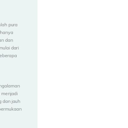
lah pura
 hanya
an dan
mulai dari
beberapa
ngalaman
i menjadi
g dan jauh
 permukaan