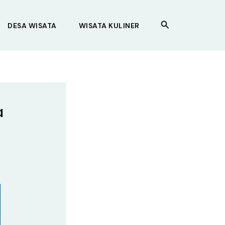
Search
DESA WISATA
WISATA KULINER
a