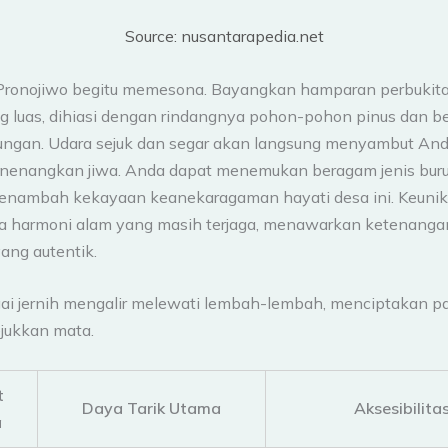
Source: nusantarapedia.net
ronojiwo begitu memesona. Bayangkan hamparan perbukita
luas, dihiasi dengan rindangnya pohon-pohon pinus dan be
ngan. Udara sejuk dan segar akan langsung menyambut An
enenangkan jiwa. Anda dapat menemukan beragam jenis bur
enambah kekayaan keanekaragaman hayati desa ini. Keuni
da harmoni alam yang masih terjaga, menawarkan ketenanga
ang autentik.
ai jernih mengalir melewati lembah-lembah, menciptakan 
jukkan mata.
t
Daya Tarik Utama
Aksesibilita
a