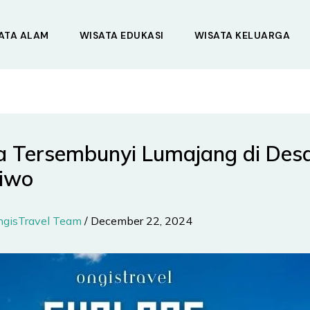
ATA ALAM
WISATA EDUKASI
WISATA KELUARGA
a Tersembunyi Lumajang di Des
jiwo
ngisTravel Team
/
December 22, 2024