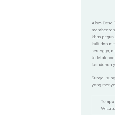
Alam Desa P
membentang 
khas pegunu
kulit dan m
serangga, m
terletak pa
keindahan y
Sungai-sung
yang menye
Tempa
Wisat