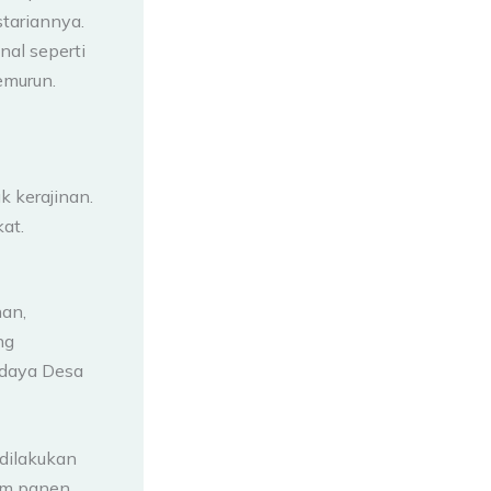
tariannya.
nal seperti
emurun.
 kerajinan.
at.
nan,
ng
udaya Desa
dilakukan
im panen.