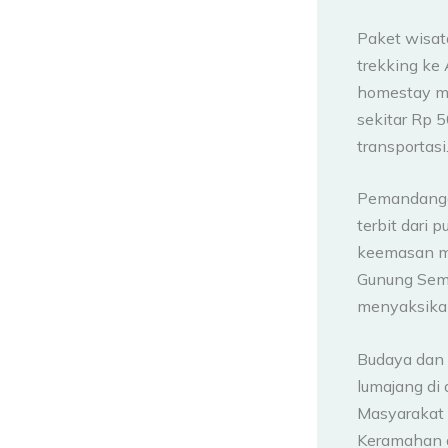
Paket wisata
trekking ke
homestay mi
sekitar Rp 
transportasi
Pemandangan
terbit dari 
keemasan me
Gunung Seme
menyaksika
Budaya dan 
lumajang di
Masyarakat 
Keramahan d