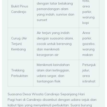
foto,
dengan latar belakang
Bukit Pinus
area
pemandangan alam
Candirejo
parkir,
yang indah, sunrise dan
warung
sunset
kopi
Air terjun yang indah
Area
Curug (Air
dengan suasana alami,
parkir,
Terjun)
cocok untuk berenang
gazebo,
Kembang
dan menikmati
warung
kesegaran air
makan
Menikmati keindahan
Petunjuk
Trekking
alam dari ketinggian,
jalur,
Perbukitan
udara segar, dan
area
tantangan fisik
istirahat
Suasana Desa Wisata Candirejo Sepanjang Hari
Pagi hari di Candirejo disambut dengan udara sejuk dan
kabut tipis yang menyelimuti perbukitan. Suara burung