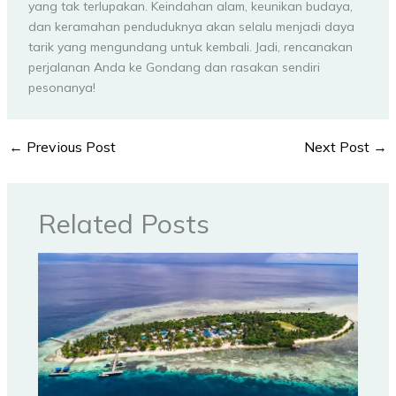
yang tak terlupakan. Keindahan alam, keunikan budaya,
dan keramahan penduduknya akan selalu menjadi daya
tarik yang mengundang untuk kembali. Jadi, rencanakan
perjalanan Anda ke Gondang dan rasakan sendiri
pesonanya!
←
Previous Post
Next Post
→
Related Posts