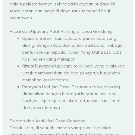
dalam pelestariannya, sehingga kekayaan budaya ini
tetap lestari dan menjadi daya tarik tersendiri bagi
wisatawan.
Ritual dan Upacara Adat Penting di Desa Gondang
Upacara Seren Taun:
Upacara panen padi yang
diiringi dengan doa dan tarian tradisional, sebagai
bentuk syukur kepada Tuhan Yang Maha Esa atas
hasil panen yang melimpah.
Ritual Ruwatan:
Upacara tolak bala yang dilakukan
untuk membersihkan diri dari pengaruh buruk dan
memohon keselamatan.
Perayaan Hari Jadi Desa:
Perayaan tahunan yang
diramaikan dengan berbagai kegiatan seni dan
budaya, seperti pertunjukan tari, musik tradisional,
dan pawai budaya.
Sejarah dan Asal-Usul Desa Gondang
Dahulu kala, di sebuah lembah yang subur hiduplah
seorang putri bernama Gondangwangi. Kecantikannya