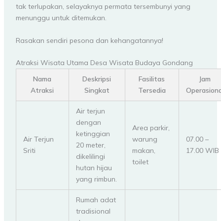
tak terlupakan, selayaknya permata tersembunyi yang
menunggu untuk ditemukan.
Rasakan sendiri pesona dan kehangatannya!
Atraksi Wisata Utama Desa Wisata Budaya Gondang
Nama
Deskripsi
Fasilitas
Jam
Atraksi
Singkat
Tersedia
Operasiona
Air terjun
dengan
Area parkir,
ketinggian
Air Terjun
warung
07.00 –
20 meter,
Sriti
makan,
17.00 WIB
dikelilingi
toilet
hutan hijau
yang rimbun.
Rumah adat
tradisional