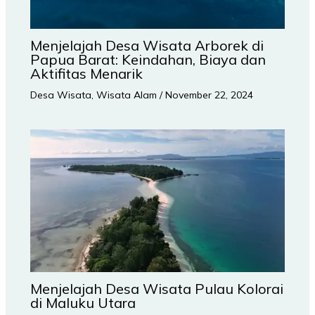
Menjelajah Desa Wisata Arborek di
Papua Barat: Keindahan, Biaya dan
Aktifitas Menarik
Desa Wisata
,
Wisata Alam
/
November 22, 2024
Menjelajah Desa Wisata Pulau Kolorai
di Maluku Utara