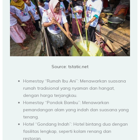
Source: tstatic.net
Homestay “Rumah Ibu Ani”: Menawarkan suasana
rumah tradisional yang nyaman dan hangat,
dengan harga terjangkau.
Homestay “Pondok Bambu”: Menawarkan
pemandangan alam yang indah dan suasana yang
tenang.
Hotel “Gondang Indah”: Hotel bintang dua dengan
fasilitas lengkap, seperti kolam renang dan
restoran.