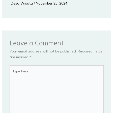
Desa Wisata
/
November 23, 2024
Leave a Comment
Your email address will not be published.
Required fields
are marked
*
Type
here..