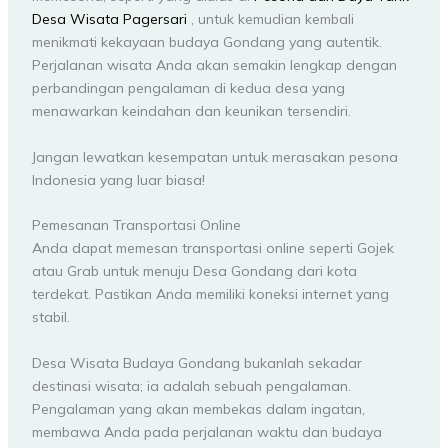
Desa Wisata Pagersari
, untuk kemudian kembali
menikmati kekayaan budaya Gondang yang autentik.
Perjalanan wisata Anda akan semakin lengkap dengan
perbandingan pengalaman di kedua desa yang
menawarkan keindahan dan keunikan tersendiri.
Jangan lewatkan kesempatan untuk merasakan pesona
Indonesia yang luar biasa!
Pemesanan Transportasi Online
Anda dapat memesan transportasi online seperti Gojek
atau Grab untuk menuju Desa Gondang dari kota
terdekat. Pastikan Anda memiliki koneksi internet yang
stabil.
Desa Wisata Budaya Gondang bukanlah sekadar
destinasi wisata; ia adalah sebuah pengalaman.
Pengalaman yang akan membekas dalam ingatan,
membawa Anda pada perjalanan waktu dan budaya