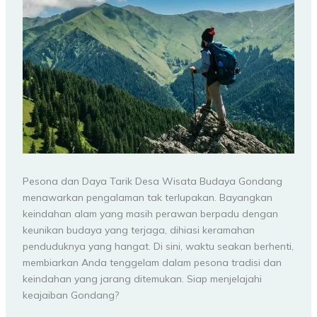
Pesona dan Daya Tarik Desa Wisata Budaya Gondang
menawarkan pengalaman tak terlupakan. Bayangkan
keindahan alam yang masih perawan berpadu dengan
keunikan budaya yang terjaga, dihiasi keramahan
penduduknya yang hangat. Di sini, waktu seakan berhenti,
membiarkan Anda tenggelam dalam pesona tradisi dan
keindahan yang jarang ditemukan. Siap menjelajahi
keajaiban Gondang?