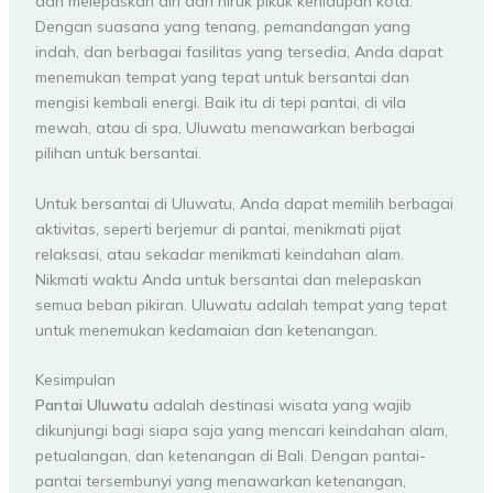
dan melepaskan diri dari hiruk pikuk kehidupan kota.
Dengan suasana yang tenang, pemandangan yang
indah, dan berbagai fasilitas yang tersedia, Anda dapat
menemukan tempat yang tepat untuk bersantai dan
mengisi kembali energi. Baik itu di tepi pantai, di vila
mewah, atau di spa, Uluwatu menawarkan berbagai
pilihan untuk bersantai.
Untuk bersantai di Uluwatu, Anda dapat memilih berbagai
aktivitas, seperti berjemur di pantai, menikmati pijat
relaksasi, atau sekadar menikmati keindahan alam.
Nikmati waktu Anda untuk bersantai dan melepaskan
semua beban pikiran. Uluwatu adalah tempat yang tepat
untuk menemukan kedamaian dan ketenangan.
Kesimpulan
Pantai Uluwatu
adalah destinasi wisata yang wajib
dikunjungi bagi siapa saja yang mencari keindahan alam,
petualangan, dan ketenangan di Bali. Dengan pantai-
pantai tersembunyi yang menawarkan ketenangan,