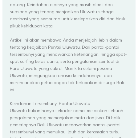
datang. Keindahan alamnya yang masih alami dan
suasana yang tenang menjadikan Uluwatu sebagai
destinasi yang sempurna untuk melepaskan diri dari hiruk
pikuk kehidupan kota.
Artikel ini akan membawa Anda menjelajahi lebih dalam
tentang keajaiban
Pantai Uluwatu
. Dari pantai-pantai
tersembunyi yang menawarkan ketenangan, hingga spot-
spot surfing kelas dunia, serta pengalaman spiritual di
Pura Uluwatu yang sakral. Mari kita selami pesona
Uluwatu, mengungkap rahasia keindahannya, dan
merencanakan petualangan tak terlupakan di surga Bali
ini.
Keindahan Tersembunyi Pantai Uluwatu
Uluwatu bukan hanya sekadar nama, melainkan sebuah
pengalaman yang memanjakan mata dan jiwa. Di balik
gemerlapnya Bali, Uluwatu menawarkan pantai-pantai
tersembunyi yang memukau, jauh dari keramaian turis.