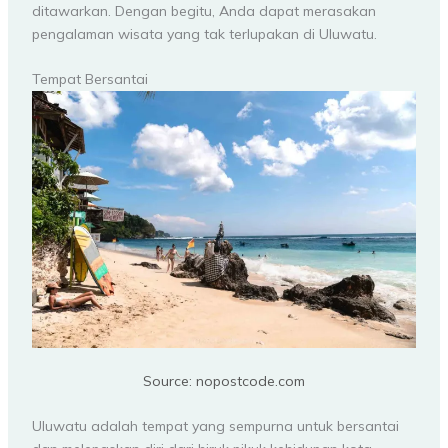
ditawarkan. Dengan begitu, Anda dapat merasakan
pengalaman wisata yang tak terlupakan di Uluwatu.
Tempat Bersantai
Source: nopostcode.com
Uluwatu adalah tempat yang sempurna untuk bersantai