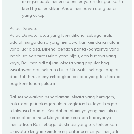
mungkin tidak menerima pembayaran dengan kartu
kredit, jadi pastikan Anda membawa uang tunai
yang cukup.
Pulau Dewata
Pulau Dewata, atau yang lebih dikenal sebagai Bali,
adalah surga dunia yang menawarkan keindahan alam
yang luar biasa. Dikenal dengan pantai-pantainya yang
indah, sawah terasering yang hijau, dan budaya yang
kaya, Bali menjadi tujuan wisata yang populer bagi
wisatawan dari seluruh dunia. Uluwatu, sebagai bagian
dari Bali, turut menyumbangkan pesona yang tak ternilai
bagi keindahan pulau ini.
Bali menawarkan pengalaman wisata yang beragam,
mulai dari petualangan alam, kegiatan budaya, hingga
relaksasi di pantai. Keindahan alamnya yang memukau,
keramahan penduduknya, dan keunikan budayanya
menjadikan Bali sebagai destinasi yang tak terlupakan.
Uluwatu, dengan keindahan pantai-pantainya, menjadi