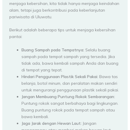
menjaga kebersihan, kita tidak hanya menjaga keindahan
alam, tetapi juga berkontribusi pada keberlanjutan
pariwisata di Uluwatu.
Berikut adalah beberapa tips untuk menjaga kebersihan
pantai:
Buang Sampah pada Tempatnya:
Selalu buang
sampah pada tempat sampah yang tersedia. Jika
tidak ada, bawa kembali sampah Anda dan buang
di tempat yang tepat.
Hindari Penggunaan Plastik Sekali Pakai:
Bawa tas
belanja, botol minum, dan peralatan makan sendiri
untuk mengurangi penggunaan plastik sekali pakai.
Jangan Membuang Puntung Rokok Sembarangan:
Puntung rokok sangat berbahaya bagi lingkungan.
Buang puntung rokok pada tempat sampah atau
bawa kembali.
Jaga Jarak dengan Hewan Laut:
Jangan
mengganggu atau memberi makan hewan laut.