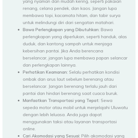
yang nyaman dan mudah kering, seperti pakaian
renang, celana pendek, dan kaos. Jangan lupa
membawa topi, kacamata hitam, dan tabir surya
untuk melindungi diri dari sengatan matahari.
Bawa Perlengkapan yang Dibutuhkan:
Bawa
perlengkapan yang diperlukan, seperti handuk, alas
duduk, dan kantong sampah untuk menjaga
kebersihan pantai. Jika Anda berencana
berselancar, jangan lupa membawa papan selancar
dan perlengkapan lainnya.
Perhatikan Keamanan:
Selalu perhatikan kondisi
ombak dan arus laut sebelum berenang atau
berselancar. Jangan berenang terlalu jauh dari
pantai dan hindari berenang saat cuaca buruk.
Manfaatkan Transportasi yang Tepat:
Sewa
sepeda motor atau mobil untuk menjelajahi Uluwatu
dengan lebih leluasa. Anda juga dapat
menggunakan taksi atau layanan transportasi
online.
Cari Akomodasi yang Sesuai:
Pilih akomodasi yang