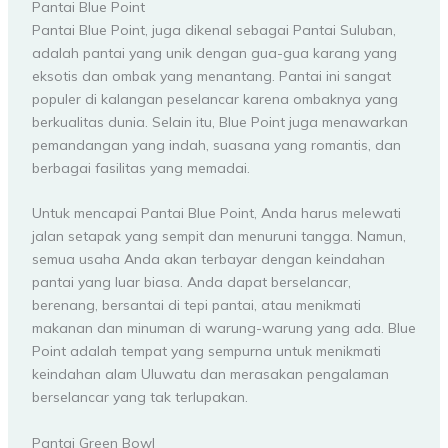
Pantai Blue Point
Pantai Blue Point, juga dikenal sebagai Pantai Suluban,
adalah pantai yang unik dengan gua-gua karang yang
eksotis dan ombak yang menantang. Pantai ini sangat
populer di kalangan peselancar karena ombaknya yang
berkualitas dunia. Selain itu, Blue Point juga menawarkan
pemandangan yang indah, suasana yang romantis, dan
berbagai fasilitas yang memadai.
Untuk mencapai Pantai Blue Point, Anda harus melewati
jalan setapak yang sempit dan menuruni tangga. Namun,
semua usaha Anda akan terbayar dengan keindahan
pantai yang luar biasa. Anda dapat berselancar,
berenang, bersantai di tepi pantai, atau menikmati
makanan dan minuman di warung-warung yang ada. Blue
Point adalah tempat yang sempurna untuk menikmati
keindahan alam Uluwatu dan merasakan pengalaman
berselancar yang tak terlupakan.
Pantai Green Bowl