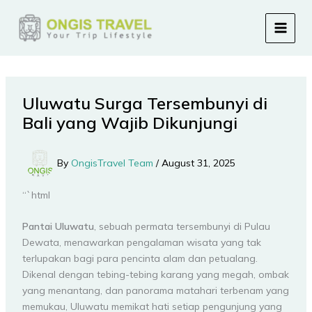
Skip
to
content
Uluwatu Surga Tersembunyi di
Bali yang Wajib Dikunjungi
By
OngisTravel Team
/
August 31, 2025
“`html
Pantai Uluwatu
, sebuah permata tersembunyi di Pulau
Dewata, menawarkan pengalaman wisata yang tak
terlupakan bagi para pencinta alam dan petualang.
Dikenal dengan tebing-tebing karang yang megah, ombak
yang menantang, dan panorama matahari terbenam yang
memukau, Uluwatu memikat hati setiap pengunjung yang