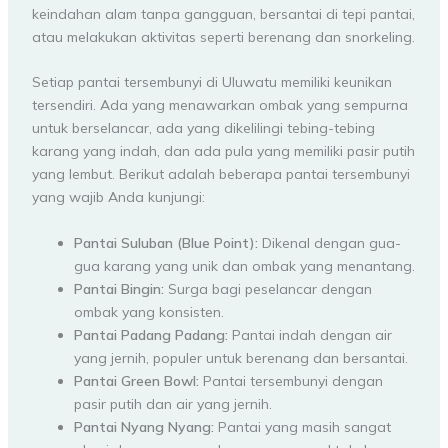
keindahan alam tanpa gangguan, bersantai di tepi pantai,
atau melakukan aktivitas seperti berenang dan snorkeling.
Setiap pantai tersembunyi di Uluwatu memiliki keunikan
tersendiri. Ada yang menawarkan ombak yang sempurna
untuk berselancar, ada yang dikelilingi tebing-tebing
karang yang indah, dan ada pula yang memiliki pasir putih
yang lembut. Berikut adalah beberapa pantai tersembunyi
yang wajib Anda kunjungi:
Pantai Suluban (Blue Point):
Dikenal dengan gua-
gua karang yang unik dan ombak yang menantang.
Pantai Bingin:
Surga bagi peselancar dengan
ombak yang konsisten.
Pantai Padang Padang:
Pantai indah dengan air
yang jernih, populer untuk berenang dan bersantai.
Pantai Green Bowl:
Pantai tersembunyi dengan
pasir putih dan air yang jernih.
Pantai Nyang Nyang:
Pantai yang masih sangat