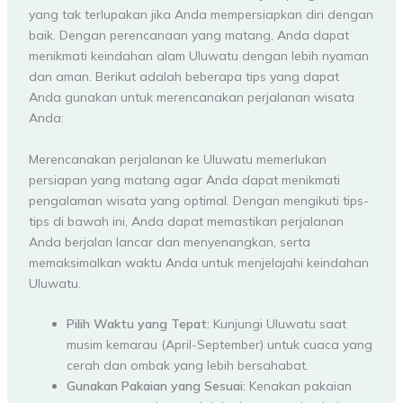
yang tak terlupakan jika Anda mempersiapkan diri dengan
baik. Dengan perencanaan yang matang, Anda dapat
menikmati keindahan alam Uluwatu dengan lebih nyaman
dan aman. Berikut adalah beberapa tips yang dapat
Anda gunakan untuk merencanakan perjalanan wisata
Anda:
Merencanakan perjalanan ke Uluwatu memerlukan
persiapan yang matang agar Anda dapat menikmati
pengalaman wisata yang optimal. Dengan mengikuti tips-
tips di bawah ini, Anda dapat memastikan perjalanan
Anda berjalan lancar dan menyenangkan, serta
memaksimalkan waktu Anda untuk menjelajahi keindahan
Uluwatu.
Pilih Waktu yang Tepat:
Kunjungi Uluwatu saat
musim kemarau (April-September) untuk cuaca yang
cerah dan ombak yang lebih bersahabat.
Gunakan Pakaian yang Sesuai:
Kenakan pakaian