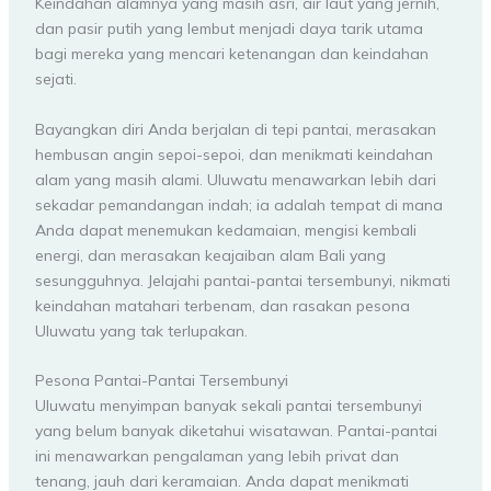
Keindahan alamnya yang masih asri, air laut yang jernih,
dan pasir putih yang lembut menjadi daya tarik utama
bagi mereka yang mencari ketenangan dan keindahan
sejati.
Bayangkan diri Anda berjalan di tepi pantai, merasakan
hembusan angin sepoi-sepoi, dan menikmati keindahan
alam yang masih alami. Uluwatu menawarkan lebih dari
sekadar pemandangan indah; ia adalah tempat di mana
Anda dapat menemukan kedamaian, mengisi kembali
energi, dan merasakan keajaiban alam Bali yang
sesungguhnya. Jelajahi pantai-pantai tersembunyi, nikmati
keindahan matahari terbenam, dan rasakan pesona
Uluwatu yang tak terlupakan.
Pesona Pantai-Pantai Tersembunyi
Uluwatu menyimpan banyak sekali pantai tersembunyi
yang belum banyak diketahui wisatawan. Pantai-pantai
ini menawarkan pengalaman yang lebih privat dan
tenang, jauh dari keramaian. Anda dapat menikmati