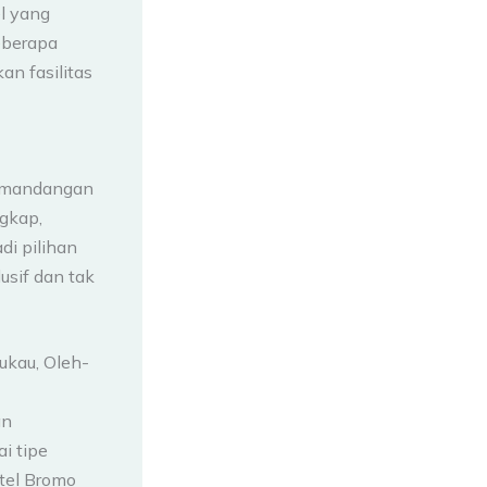
l yang
eberapa
n fasilitas
emandangan
ngkap,
di pilihan
sif dan tak
kau, Oleh-
an
i tipe
otel Bromo