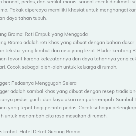
a hangat, pedas, dan sedikit manis, sangat cocok dinikmati s
romo. Pokak dipercaya memiliki khasiat untuk menghangatka
n daya tahan tubuh.
ang Bromo: Roti Empuk yang Menggoda
ang Bromo adalah roti khas yang dibuat dengan bahan dasar
n tekstur yang lembut dan rasa yang lezat. Bluder kentang 
ihan favorit karena kelezatannya dan daya tahannya yang cu
ri. Cocok sebagai oleh-oleh untuk keluarga di rumah.
gger: Pedasnya Menggugah Selera
ger adalah sambal khas yang dibuat dengan resep tradision
sanya pedas, gurih, dan kaya akan rempah-rempah. Sambal 
ihan yang tepat bagi pecinta pedas. Cocok sebagai pelengka
eh untuk menambah cita rasa masakan di rumah.
stirahat: Hotel Dekat Gunung Bromo