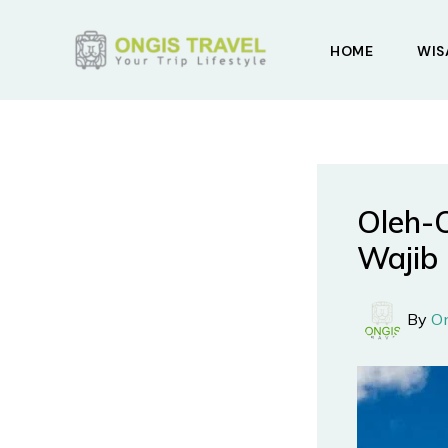
Skip
to
HOME
WIS
content
Oleh-
Wajib
By
O