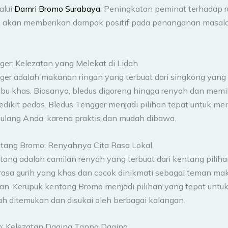
alui
Damri Bromo Surabaya
. Peningkatan peminat terhadap ru
n akan memberikan dampak positif pada penanganan masala
ger: Kelezatan yang Melekat di Lidah
ger adalah makanan ringan yang terbuat dari singkong yang 
u khas. Biasanya, bledus digoreng hingga renyah dan memili
sedikit pedas. Bledus Tengger menjadi pilihan tepat untuk m
pulang Anda, karena praktis dan mudah dibawa.
tang Bromo: Renyahnya Cita Rasa Lokal
tang adalah camilan renyah yang terbuat dari kentang piliha
i rasa gurih yang khas dan cocok dinikmati sebagai teman ma
gan. Kerupuk kentang Bromo menjadi pilihan yang tepat untuk
h ditemukan dan disukai oleh berbagai kalangan.
: Kelezatan Daging Tanpa Daging