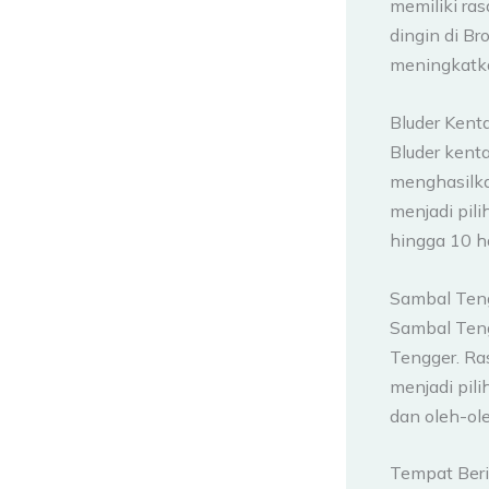
memiliki ras
dingin di B
meningkatka
Bluder Kent
Bluder kent
menghasilka
menjadi pil
hingga 10 ha
Sambal Ten
Sambal Teng
Tengger. Ra
menjadi pil
dan oleh-ol
Tempat Beri