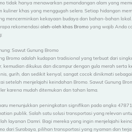
mo tidak hanya menawarkan pemandangan alam yang memuk
m kuliner khas yang menggugah selera. Setiap hidangan memil
ang mencerminkan kekayaan budaya dan bahan-bahan lokal. 
erapa rekomendasi
oleh-oleh khas Bromo
yang wajib Anda c
:
nung: Sawut Gunung Bromo
g Bromo adalah kudapan tradisional yang terbuat dari sing
r, kemudian dikukus dan dicampur dengan gula merah serta ke
s, gurih, dan sedikit kenyal, sangat cocok dinikmati sebaga
tai setelah menjelajahi keindahan Bromo. Sawut Gunung Bro
uler karena mudah ditemukan dan tahan lama.
baru menunjukkan peningkatan signifikan pada angka 47871
tian publik. Salah satu solusi transportasi yang relevan unt
alah layanan Damri. Bagi mereka yang ingin menjelajahi kei
o dari Surabaya, pilihan transportasi yang nyaman dan terj