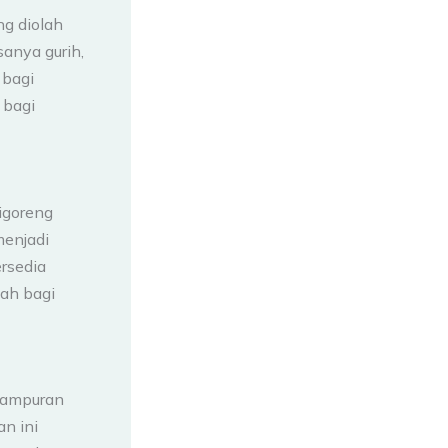
ng diolah
anya gurih,
 bagi
 bagi
digoreng
menjadi
ersedia
mah bagi
 campuran
n ini