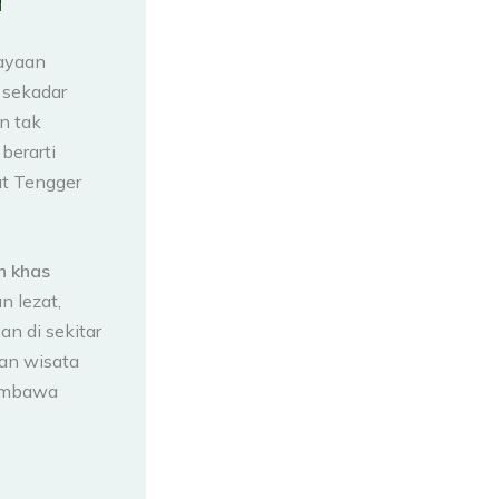
kayaan
 sekadar
n tak
berarti
t Tengger
h khas
 lezat,
n di sekitar
an wisata
membawa