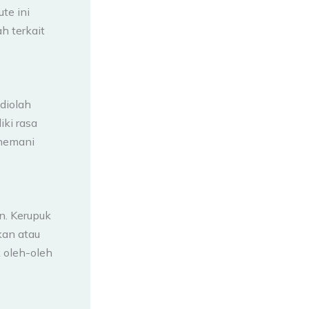
te ini
h terkait
diolah
ki rasa
enemani
n. Kerupuk
kan atau
 oleh-oleh