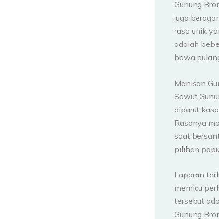
Gunung Bro
juga beraga
rasa unik y
adalah beb
bawa pulang
Manisan Gu
Sawut Gunun
diparut kasa
Rasanya mani
saat bersan
pilihan pop
Laporan ter
memicu perha
tersebut ad
Gunung Brom