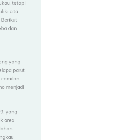
au, tetapi
iki cita
Berikut
oba dan
kong yang
lapa parut.
i camilan
mo menjadi
9, yang
uk area
ndahan
angkau