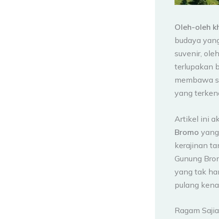
Oleh-oleh 
budaya yang
suvenir, ole
terlupakan 
membawa seb
yang terkena
Artikel ini
Bromo
yang 
kerajinan t
Gunung Brom
yang tak h
pulang kena
Ragam Saji