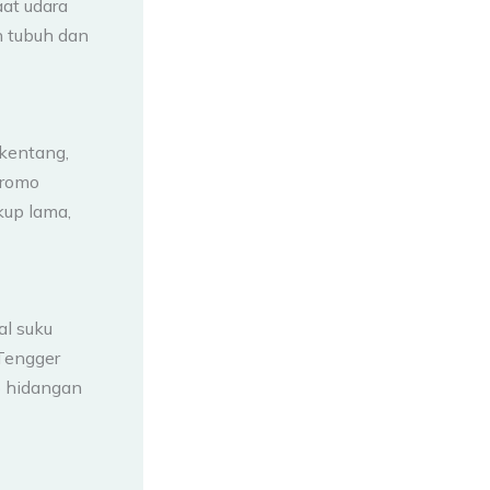
aat udara
n tubuh dan
 kentang,
Bromo
kup lama,
al suku
Tengger
p hidangan