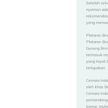
Setelah seh
nyaman adal
rekomendasi
yang memad
Plataran B
Plataran B
Gunung Bromo
termasuk re
yang tepat 
terlupakan.
Cemara Ind
oleh khas B
Cemara Ind
pemandangan
kamar, mula