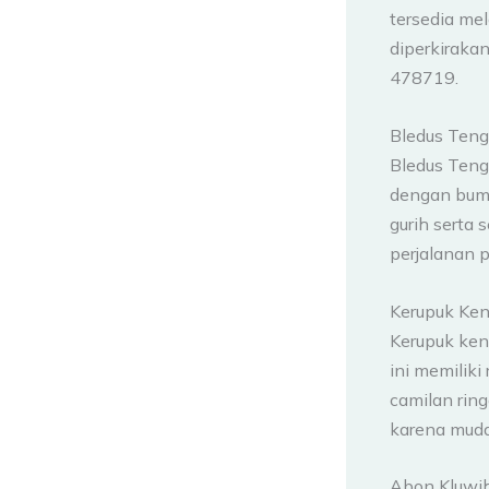
tersedia mel
diperkiraka
478719.
Bledus Teng
Bledus Teng
dengan bumb
gurih serta 
perjalanan 
Kerupuk Ken
Kerupuk ken
ini memilik
camilan rin
karena muda
Abon Kluwih