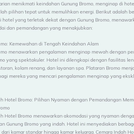
arian menikmati keindahan Gunung Bromo, menginap di hote
ah pilihan tepat untuk memulihkan energi. Berikut adalah b
 hotel yang terletak dekat dengan Gunung Bromo, menawarka
ai dan pemandangan yang menakjubkan:
romo: Kemewahan di Tengah Keindahan Alam
romo menawarkan pengalaman menginap mewah dengan p
 yang spektakuler. Hotel ini dilengkapi dengan fasilitas le
storan, kolam renang, dan layanan spa. Plataran Bromo menja
bagi mereka yang mencari pengalaman menginap yang eksklu
ah Hotel Bromo: Pilihan Nyaman dengan Pemandangan Memu
romo
ah Hotel Bromo menawarkan akomodasi yang nyaman deng
 Gunung Bromo yang indah. Hotel ini menyediakan berbaga
i dari kamar standar hingga kamar keluarga. Cemara Indah H