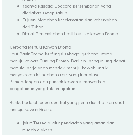
Yadnya Kasada:
Upacara persembahan yang
diadakan setiap tahun.
Tujuan:
Memohon keselamatan dan keberkahan
dari Tuhan.
Ritual:
Persembahan hasil bumi ke kawah Bromo.
Gerbang Menuju Kawah Bromo
Laut Pasir Bromo berfungsi sebagai gerbang utama
menuju kawah Gunung Bromo. Dari sini, pengunjung dapat
memulai perjalanan mendaki menuju kawah untuk
menyaksikan keindahan alam yang luar biasa.
Pemandangan dari puncak kawah menawarkan
pengalaman yang tak terlupakan.
Berikut adalah beberapa hal yang perlu diperhatikan saat
menuju kawah Bromo:
Jalur:
Tersedia jalur pendakian yang aman dan
mudah diakses.