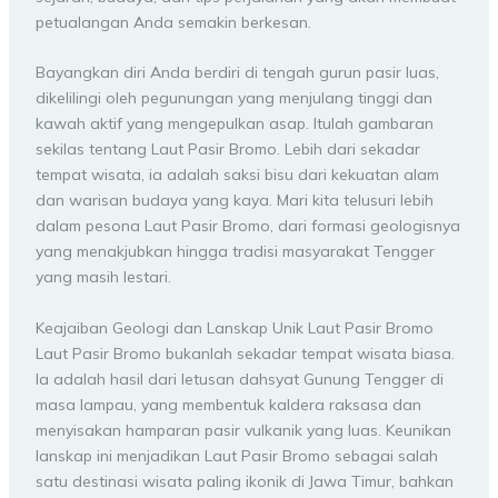
petualangan Anda semakin berkesan.
Bayangkan diri Anda berdiri di tengah gurun pasir luas,
dikelilingi oleh pegunungan yang menjulang tinggi dan
kawah aktif yang mengepulkan asap. Itulah gambaran
sekilas tentang Laut Pasir Bromo. Lebih dari sekadar
tempat wisata, ia adalah saksi bisu dari kekuatan alam
dan warisan budaya yang kaya. Mari kita telusuri lebih
dalam pesona Laut Pasir Bromo, dari formasi geologisnya
yang menakjubkan hingga tradisi masyarakat Tengger
yang masih lestari.
Keajaiban Geologi dan Lanskap Unik Laut Pasir Bromo
Laut Pasir Bromo bukanlah sekadar tempat wisata biasa.
Ia adalah hasil dari letusan dahsyat Gunung Tengger di
masa lampau, yang membentuk kaldera raksasa dan
menyisakan hamparan pasir vulkanik yang luas. Keunikan
lanskap ini menjadikan Laut Pasir Bromo sebagai salah
satu destinasi wisata paling ikonik di Jawa Timur, bahkan