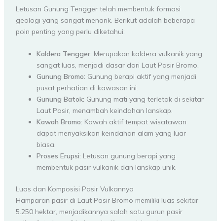
Letusan Gunung Tengger telah membentuk formasi
geologi yang sangat menarik. Berikut adalah beberapa
poin penting yang perlu diketahui:
Kaldera Tengger:
Merupakan kaldera vulkanik yang
sangat luas, menjadi dasar dari Laut Pasir Bromo.
Gunung Bromo:
Gunung berapi aktif yang menjadi
pusat perhatian di kawasan ini.
Gunung Batok:
Gunung mati yang terletak di sekitar
Laut Pasir, menambah keindahan lanskap.
Kawah Bromo:
Kawah aktif tempat wisatawan
dapat menyaksikan keindahan alam yang luar
biasa.
Proses Erupsi:
Letusan gunung berapi yang
membentuk pasir vulkanik dan lanskap unik.
Luas dan Komposisi Pasir Vulkannya
Hamparan pasir di Laut Pasir Bromo memiliki luas sekitar
5.250 hektar, menjadikannya salah satu gurun pasir