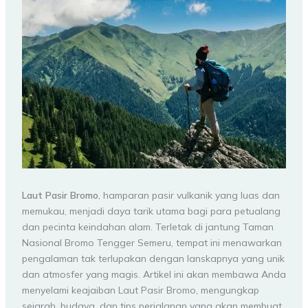
Laut Pasir Bromo
, hamparan pasir vulkanik yang luas dan
memukau, menjadi daya tarik utama bagi para petualang
dan pecinta keindahan alam. Terletak di jantung Taman
Nasional Bromo Tengger Semeru, tempat ini menawarkan
pengalaman tak terlupakan dengan lanskapnya yang unik
dan atmosfer yang magis. Artikel ini akan membawa Anda
menyelami keajaiban Laut Pasir Bromo, mengungkap
sejarah, budaya, dan tips perjalanan yang akan membuat