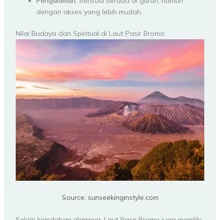
Pengalaman:
Sensasi berada di gurun, namun
dengan akses yang lebih mudah.
Nilai Budaya dan Spiritual di Laut Pasir Bromo
Source: sunseekinginstyle.com
Selain keindahan alamnya, Laut Pasir Bromo juga memiliki