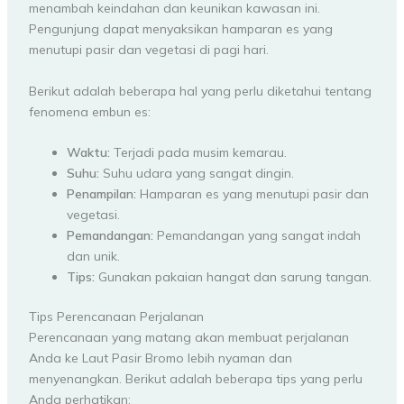
menambah keindahan dan keunikan kawasan ini.
Pengunjung dapat menyaksikan hamparan es yang
menutupi pasir dan vegetasi di pagi hari.
Berikut adalah beberapa hal yang perlu diketahui tentang
fenomena embun es:
Waktu:
Terjadi pada musim kemarau.
Suhu:
Suhu udara yang sangat dingin.
Penampilan:
Hamparan es yang menutupi pasir dan
vegetasi.
Pemandangan:
Pemandangan yang sangat indah
dan unik.
Tips:
Gunakan pakaian hangat dan sarung tangan.
Tips Perencanaan Perjalanan
Perencanaan yang matang akan membuat perjalanan
Anda ke Laut Pasir Bromo lebih nyaman dan
menyenangkan. Berikut adalah beberapa tips yang perlu
Anda perhatikan: