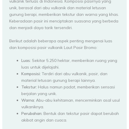
vulkanik terluas di Indonesia. Komposisi pasirnya yang
unik, berasal dari abu vulkanik dan material letusan
gunung berapi, memberikan tekstur dan warna yang khas.
Keberadaan pasir ini menciptakan suasana yang berbeda
dan menjadi daya tarik tersendiri.
Berikut adalah beberapa aspek penting mengenai luas
dan komposisi pasir vulkanik Laut Pasir Bromo:
Luas:
Sekitar 5.250 hektar, memberikan ruang yang
luas untuk dijelajahi.
Komposisi:
Terdiri dari abu vulkanik, pasir, dan
material letusan gunung berapi lainnya.
Tekstur:
Halus namun padat, memberikan sensasi
berjalan yang unik.
Warna:
Abu-abu kehitaman, mencerminkan asal usul
vulkaniknya.
Perubahan:
Bentuk dan tekstur pasir dapat berubah
akibat angin dan cuaca.