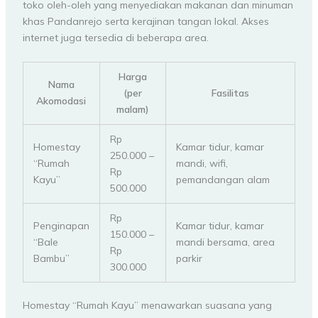
toko oleh-oleh yang menyediakan makanan dan minuman
khas Pandanrejo serta kerajinan tangan lokal. Akses
internet juga tersedia di beberapa area.
Harga
Nama
(per
Fasilitas
Akomodasi
malam)
Rp
Homestay
Kamar tidur, kamar
250.000 –
“Rumah
mandi, wifi,
Rp
Kayu”
pemandangan alam
500.000
Rp
Penginapan
Kamar tidur, kamar
150.000 –
“Bale
mandi bersama, area
Rp
Bambu”
parkir
300.000
Homestay “Rumah Kayu” menawarkan suasana yang