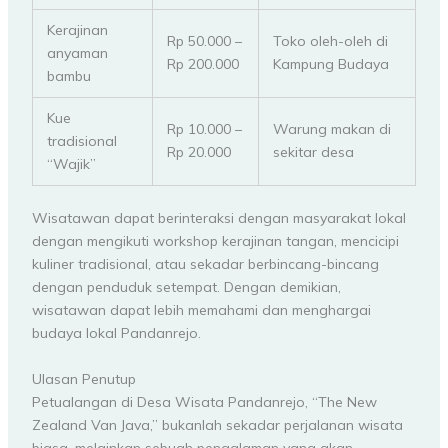
Kerajinan
Rp 50.000 –
Toko oleh-oleh di
anyaman
Rp 200.000
Kampung Budaya
bambu
Kue
Rp 10.000 –
Warung makan di
tradisional
Rp 20.000
sekitar desa
“Wajik”
Wisatawan dapat berinteraksi dengan masyarakat lokal
dengan mengikuti workshop kerajinan tangan, mencicipi
kuliner tradisional, atau sekadar berbincang-bincang
dengan penduduk setempat. Dengan demikian,
wisatawan dapat lebih memahami dan menghargai
budaya lokal Pandanrejo.
Ulasan Penutup
Petualangan di Desa Wisata Pandanrejo, “The New
Zealand Van Java,” bukanlah sekadar perjalanan wisata
biasa, melainkan sebuah pengalaman yang akan