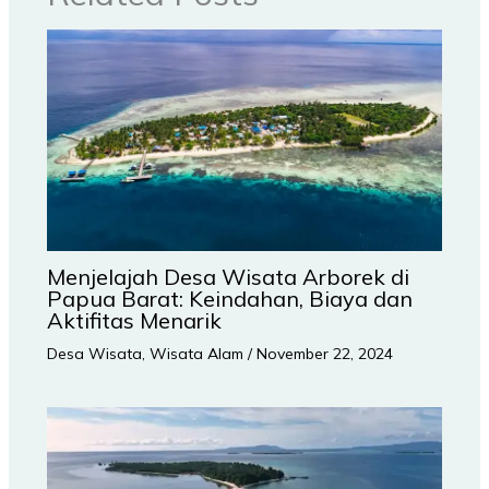
Menjelajah Desa Wisata Arborek di
Papua Barat: Keindahan, Biaya dan
Aktifitas Menarik
Desa Wisata
,
Wisata Alam
/
November 22, 2024