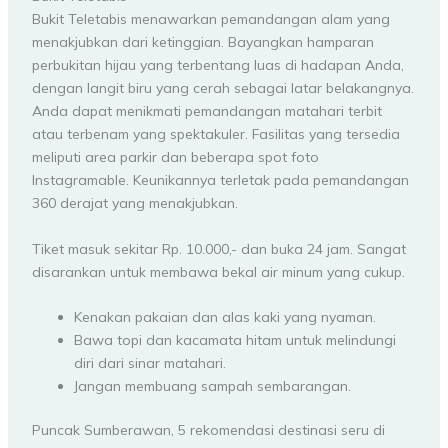
Bukit Teletabis menawarkan pemandangan alam yang
menakjubkan dari ketinggian. Bayangkan hamparan
perbukitan hijau yang terbentang luas di hadapan Anda,
dengan langit biru yang cerah sebagai latar belakangnya.
Anda dapat menikmati pemandangan matahari terbit
atau terbenam yang spektakuler. Fasilitas yang tersedia
meliputi area parkir dan beberapa spot foto
Instagramable. Keunikannya terletak pada pemandangan
360 derajat yang menakjubkan.
Tiket masuk sekitar Rp. 10.000,- dan buka 24 jam. Sangat
disarankan untuk membawa bekal air minum yang cukup.
Kenakan pakaian dan alas kaki yang nyaman.
Bawa topi dan kacamata hitam untuk melindungi
diri dari sinar matahari.
Jangan membuang sampah sembarangan.
Puncak Sumberawan, 5 rekomendasi destinasi seru di