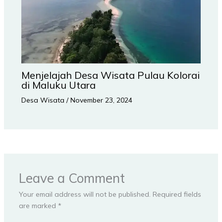
Menjelajah Desa Wisata Pulau Kolorai
di Maluku Utara
Desa Wisata
/
November 23, 2024
Leave a Comment
Your email address will not be published.
Required fields
are marked
*