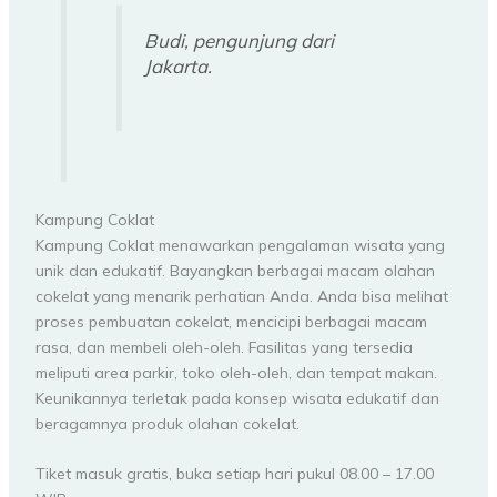
Budi, pengunjung dari
Jakarta.
Kampung Coklat
Kampung Coklat menawarkan pengalaman wisata yang
unik dan edukatif. Bayangkan berbagai macam olahan
cokelat yang menarik perhatian Anda. Anda bisa melihat
proses pembuatan cokelat, mencicipi berbagai macam
rasa, dan membeli oleh-oleh. Fasilitas yang tersedia
meliputi area parkir, toko oleh-oleh, dan tempat makan.
Keunikannya terletak pada konsep wisata edukatif dan
beragamnya produk olahan cokelat.
Tiket masuk gratis, buka setiap hari pukul 08.00 – 17.00