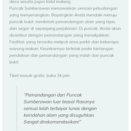
desa wisata pujon kidul malang
Puncak Sumberawan menawarkan sensasi petualangan
yang menyenangkan. Bayangkan Anda mendaki menuju
puncak bukit, menikmati pemandangan alam yang hijau
dan segar di sepanjang perjalanan. Di puncak, Anda akan
disambut dengan pemandangan yang menakjubkan.
Fasilitas yang tersedia meliputi area parkir dan beberapa
warung makan. Keunikannya terletak pada tantangan
pendakian dan pemandangan yang indah dari puncak
bukit.
Tiket masuk gratis, buka 24 jam.
“Pemandangan dari Puncak
Sumberawan luar biasa! Rasanya
semua lelah terbayar lunas dengan
keindahan alam yang disuguhkan.
Sangat direkomendasikan!”