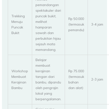
pemandangan
spektakuler dari
Trekking
puncak bukit,
Rp 50.000
Menuju
melihat
(termasuk
3-4 jam
Puncak
hamparan
pemandu)
Bukit
sawah dan
perbukitan hijau
sejauh mata
memandang.
Belajar
membuat
Workshop
kerajinan
Rp 75.000
Membuat
tangan dari
(termasuk
2-3 jam
Kerajinan
bambu, dipandu
bahan
Bambu
oleh pengrajin
dan alat)
lokal yang
berpengalaman.