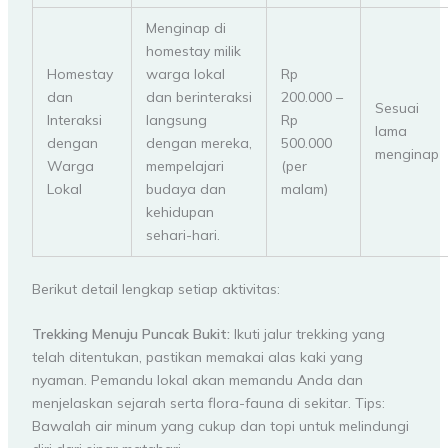
Menginap di
homestay milik
Homestay
warga lokal
Rp
dan
dan berinteraksi
200.000 –
Sesuai
Interaksi
langsung
Rp
lama
dengan
dengan mereka,
500.000
menginap
Warga
mempelajari
(per
Lokal
budaya dan
malam)
kehidupan
sehari-hari.
Berikut detail lengkap setiap aktivitas:
Trekking Menuju Puncak Bukit:
Ikuti jalur trekking yang
telah ditentukan, pastikan memakai alas kaki yang
nyaman. Pemandu lokal akan memandu Anda dan
menjelaskan sejarah serta flora-fauna di sekitar. Tips:
Bawalah air minum yang cukup dan topi untuk melindungi