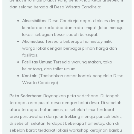
Berikut informasi praktis yang perlu Anda ketahui sebelum
dan selama berada di Desa Wisata Candirejo:
Aksesibilitas:
Desa Candirejo dapat diakses dengan
kendaraan roda dua dan roda empat. Jalan menuju
lokasi sebagian besar sudah beraspal.
Akomodasi:
Tersedia beberapa homestay milik
warga lokal dengan berbagai pilihan harga dan
fasilitas.
Fasilitas Umum:
Tersedia warung makan, toko
kelontong, dan toilet umum.
Kontak:
(Tambahkan nomor kontak pengelola Desa
Wisata Candirejo)
Peta Sederhana:
Bayangkan peta sederhana. Di tengah
terdapat area pusat desa dengan balai desa. Di sebelah
utara terdapat hutan pinus, di sebelah timur terdapat
area persawahan dan jalur trekking menuju puncak bukit,
di sebelah selatan terdapat beberapa homestay, dan di
sebelah barat terdapat lokasi workshop kerajinan bambu