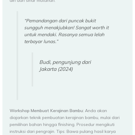
diri dari sinar matahari.
“Pemandangan dari puncak bukit
sungguh menakjubkan! Sangat worth it
untuk mendaki. Rasanya semua lelah
terbayar lunas.”
Budi, pengunjung dari
Jakarta (2024)
Workshop Membuat Kerajinan Bambu:
Anda akan
diajarkan teknik pembuatan kerajinan bambu, mulai dari
pemilihan bahan hingga finishing. Prosedur mengikuti
instruksi dari pengrajin. Tips: Bawa pulang hasil karya