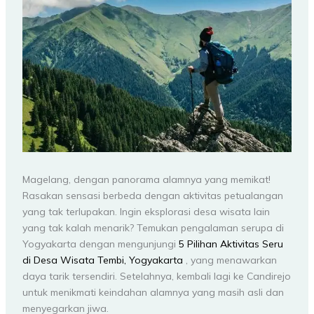
Magelang, dengan panorama alamnya yang memikat!
Rasakan sensasi berbeda dengan aktivitas petualangan
yang tak terlupakan. Ingin eksplorasi desa wisata lain
yang tak kalah menarik? Temukan pengalaman serupa di
Yogyakarta dengan mengunjungi
5 Pilihan Aktivitas Seru
di Desa Wisata Tembi, Yogyakarta
, yang menawarkan
daya tarik tersendiri. Setelahnya, kembali lagi ke Candirejo
untuk menikmati keindahan alamnya yang masih asli dan
menyegarkan jiwa.