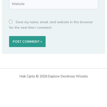
Website
Save my name, email, and website in this browser
for the next time I comment.
Hak Cipta © 2026 Explore Destinasi Wisata